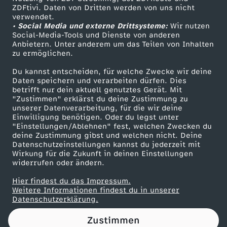
ZDFtivi. Daten von Dritten werden von uns nicht
a
Das ZDF
verwendet.
• Social Media und externe Drittsysteme:
Wir nutzen
ZDF Unternehmen
m
Social-Media-Tools und Dienste von anderen
Anbietern. Unter anderem um das Teilen von Inhalten
Karriere
zu ermöglichen.
S
Presseportal
Du kannst entscheiden, für welche Zwecke wir deine
ZDF goes Schule
Daten speichern und verarbeiten dürfen. Dies
e
betrifft nur dein aktuell genutztes Gerät. Mit
Werbefernsehen
"Zustimmen" erklärst du deine Zustimmung zu
x
unserer Datenverarbeitung, für die wir deine
Mainzelmännchen
Einwilligung benötigen. Oder du legst unter
"Einstellungen/Ablehnen" fest, welchen Zwecken du
?
deine Zustimmung gibst und welchen nicht. Deine
Datenschutzeinstellungen kannst du jederzeit mit
Wirkung für die Zukunft in deinen Einstellungen
!
widerrufen oder ändern.
-
Hier findest du das Impressum.
Partner
Weitere Informationen findest du in unserer
Datenschutzerklärung.
F
Zustimmen