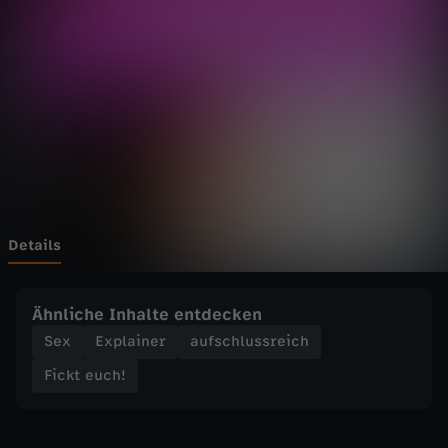
c
h
!
-
A
s
Details
e
Ähnliche Inhalte entdecken
x
Sex
Explainer
aufschlussreich
Fickt euch!
u
e