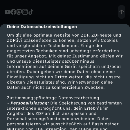
l
l
Deine Datenschutzeinstellungen
cmp-dialog-description
Um dir eine optimale Website von ZDF, ZDFheute und
u
ZDFtivi präsentieren zu können, setzen wir Cookies
und vergleichbare Techniken ein. Einige der
eingesetzten Techniken sind unbedingt erforderlich
n
für unser Angebot. Mit deiner Zustimmung dürfen wir
Mehr ZDF
Service
und unsere Dienstleister darüber hinaus
d
Informationen auf deinem Gerät speichern und/oder
ZDF-Apps
ZDFmitreden
abrufen. Dabei geben wir deine Daten ohne deine
Einwilligung nicht an Dritte weiter, die nicht unsere
S
Smart TV
Kontakt zum ZDF
direkten Dienstleister sind. Wir verwenden deine
Daten auch nicht zu kommerziellen Zwecken.
ZDFtext
Tickets
p
Zustimmungspflichtige Datenverarbeitung
Livestreams
Zuschauerservice
• Personalisierung:
Die Speicherung von bestimmten
a
Sendungen A-Z
Hilfe
Interaktionen ermöglicht uns, dein Erlebnis im
Angebot des ZDF an dich anzupassen und
TV-Programm
Personalisierungsfunktionen anzubieten. Dabei
ß
personalisieren wir ausschließlich auf Basis deiner
Nutzung von ZDF Streaming, der ZDFheute und