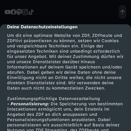
-
Q
Deine Datenschutzeinstellungen
cmp-dialog-description
Um dir eine optimale Website von ZDF, ZDFheute und
u
ZDFtivi präsentieren zu können, setzen wir Cookies
und vergleichbare Techniken ein. Einige der
eingesetzten Techniken sind unbedingt erforderlich
i
für unser Angebot. Mit deiner Zustimmung dürfen wir
Mehr ZDF
Service
und unsere Dienstleister darüber hinaus
z
Informationen auf deinem Gerät speichern und/oder
ZDF-Apps
ZDFmitreden
abrufen. Dabei geben wir deine Daten ohne deine
Einwilligung nicht an Dritte weiter, die nicht unsere
-
Smart TV
Kontakt zum ZDF
direkten Dienstleister sind. Wir verwenden deine
Daten auch nicht zu kommerziellen Zwecken.
ZDFtext
Tickets
S
Zustimmungspflichtige Datenverarbeitung
Livestreams
Zuschauerservice
• Personalisierung:
Die Speicherung von bestimmten
S
Sendungen A-Z
Hilfe
Interaktionen ermöglicht uns, dein Erlebnis im
Angebot des ZDF an dich anzupassen und
TV-Programm
Personalisierungsfunktionen anzubieten. Dabei
B
personalisieren wir ausschließlich auf Basis deiner
Nutzung von ZDF Streaming, der ZDFheute und