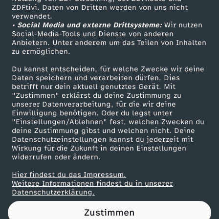
ZDFtivi. Daten von Dritten werden von uns nicht
1
Das ZDF
verwendet.
• Social Media und externe Drittsysteme:
Wir nutzen
ZDF Unternehmen
7
Social-Media-Tools und Dienste von anderen
Anbietern. Unter anderem um das Teilen von Inhalten
Karriere
zu ermöglichen.
-
Presseportal
Du kannst entscheiden, für welche Zwecke wir deine
ZDF goes Schule
Daten speichern und verarbeiten dürfen. Dies
F
betrifft nur dein aktuell genutztes Gerät. Mit
Werbefernsehen
"Zustimmen" erklärst du deine Zustimmung zu
i
unserer Datenverarbeitung, für die wir deine
Mainzelmännchen
Einwilligung benötigen. Oder du legst unter
"Einstellungen/Ablehnen" fest, welchen Zwecken du
c
deine Zustimmung gibst und welchen nicht. Deine
Datenschutzeinstellungen kannst du jederzeit mit
Wirkung für die Zukunft in deinen Einstellungen
k
widerrufen oder ändern.
t
Hier findest du das Impressum.
Partner
Weitere Informationen findest du in unserer
Datenschutzerklärung.
e
Zustimmen