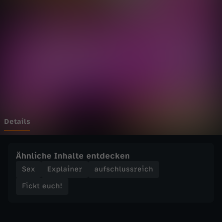
c
Wechseln zu: ZDFheute
h
!
-
D
a
Details
s
Ähnliche Inhalte entdecken
S
Sex
Explainer
aufschlussreich
Fickt euch!
e
x