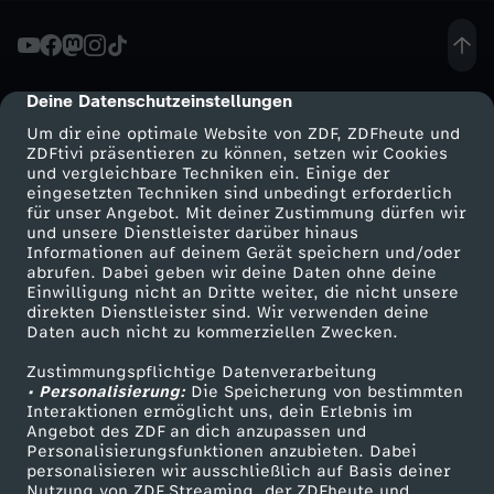
n
g
Deine Datenschutzeinstellungen
cmp-dialog-description
Um dir eine optimale Website von ZDF, ZDFheute und
s
ZDFtivi präsentieren zu können, setzen wir Cookies
und vergleichbare Techniken ein. Einige der
eingesetzten Techniken sind unbedingt erforderlich
t
für unser Angebot. Mit deiner Zustimmung dürfen wir
Mehr ZDF
Service
und unsere Dienstleister darüber hinaus
v
Informationen auf deinem Gerät speichern und/oder
ZDF-Apps
ZDFmitreden
abrufen. Dabei geben wir deine Daten ohne deine
Einwilligung nicht an Dritte weiter, die nicht unsere
o
Smart TV
Kontakt zum ZDF
direkten Dienstleister sind. Wir verwenden deine
Daten auch nicht zu kommerziellen Zwecken.
ZDFtext
Tickets
r
Zustimmungspflichtige Datenverarbeitung
Livestreams
Zuschauerservice
• Personalisierung:
Die Speicherung von bestimmten
H
Sendungen A-Z
Hilfe
Interaktionen ermöglicht uns, dein Erlebnis im
Angebot des ZDF an dich anzupassen und
TV-Programm
Personalisierungsfunktionen anzubieten. Dabei
I
personalisieren wir ausschließlich auf Basis deiner
Nutzung von ZDF Streaming, der ZDFheute und