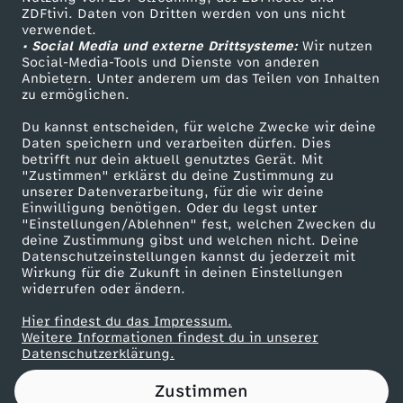
ZDFtivi. Daten von Dritten werden von uns nicht
V
Das ZDF
verwendet.
• Social Media und externe Drittsysteme:
Wir nutzen
ZDF Unternehmen
u
Social-Media-Tools und Dienste von anderen
Anbietern. Unter anderem um das Teilen von Inhalten
Karriere
zu ermöglichen.
n
Presseportal
Du kannst entscheiden, für welche Zwecke wir deine
ZDF goes Schule
Daten speichern und verarbeiten dürfen. Dies
d
betrifft nur dein aktuell genutztes Gerät. Mit
Werbefernsehen
"Zustimmen" erklärst du deine Zustimmung zu
A
unserer Datenverarbeitung, für die wir deine
Mainzelmännchen
Einwilligung benötigen. Oder du legst unter
"Einstellungen/Ablehnen" fest, welchen Zwecken du
I
deine Zustimmung gibst und welchen nicht. Deine
Datenschutzeinstellungen kannst du jederzeit mit
Wirkung für die Zukunft in deinen Einstellungen
D
widerrufen oder ändern.
S
Hier findest du das Impressum.
Partner
Weitere Informationen findest du in unserer
Datenschutzerklärung.
I
Zustimmen