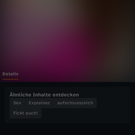
c
h
!
-
M
e
Details
i
Ähnliche Inhalte entdecken
n
Sex
Explainer
aufschlussreich
Fickt euch!
e
A