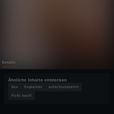
c
h
!
-
O
r
Details
g
Ähnliche Inhalte entdecken
a
Sex
Explainer
aufschlussreich
Fickt euch!
s
m