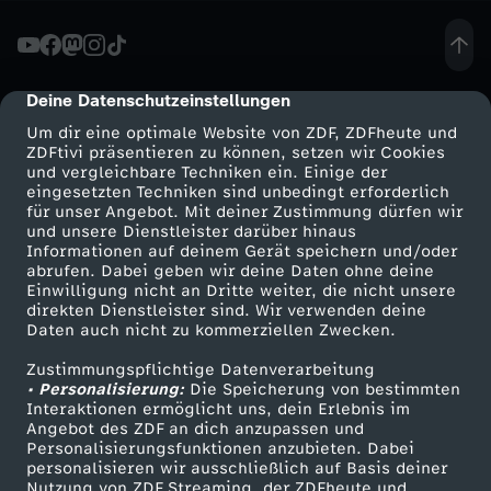
u
s
Deine Datenschutzeinstellungen
cmp-dialog-description
Um dir eine optimale Website von ZDF, ZDFheute und
-
ZDFtivi präsentieren zu können, setzen wir Cookies
und vergleichbare Techniken ein. Einige der
eingesetzten Techniken sind unbedingt erforderlich
F
für unser Angebot. Mit deiner Zustimmung dürfen wir
Mehr ZDF
Service
und unsere Dienstleister darüber hinaus
a
Informationen auf deinem Gerät speichern und/oder
ZDF-Apps
ZDFmitreden
abrufen. Dabei geben wir deine Daten ohne deine
Einwilligung nicht an Dritte weiter, die nicht unsere
k
Smart TV
Kontakt zum ZDF
direkten Dienstleister sind. Wir verwenden deine
Daten auch nicht zu kommerziellen Zwecken.
ZDFtext
Tickets
t
Zustimmungspflichtige Datenverarbeitung
Livestreams
Zuschauerservice
• Personalisierung:
Die Speicherung von bestimmten
e
Sendungen A-Z
Hilfe
Interaktionen ermöglicht uns, dein Erlebnis im
Angebot des ZDF an dich anzupassen und
TV-Programm
Personalisierungsfunktionen anzubieten. Dabei
n
personalisieren wir ausschließlich auf Basis deiner
Nutzung von ZDF Streaming, der ZDFheute und