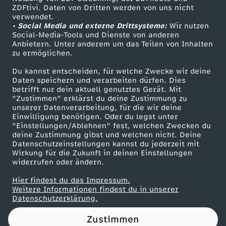
ZDFtivi. Daten von Dritten werden von uns nicht
I
Das ZDF
verwendet.
• Social Media und externe Drittsysteme:
Wir nutzen
ZDF Unternehmen
A
Social-Media-Tools und Dienste von anderen
Anbietern. Unter anderem um das Teilen von Inhalten
Karriere
zu ermöglichen.
l
Presseportal
Du kannst entscheiden, für welche Zwecke wir deine
ZDF goes Schule
Daten speichern und verarbeiten dürfen. Dies
l
betrifft nur dein aktuell genutztes Gerät. Mit
Werbefernsehen
"Zustimmen" erklärst du deine Zustimmung zu
e
unserer Datenverarbeitung, für die wir deine
Mainzelmännchen
Einwilligung benötigen. Oder du legst unter
"Einstellungen/Ablehnen" fest, welchen Zwecken du
s
deine Zustimmung gibst und welchen nicht. Deine
Datenschutzeinstellungen kannst du jederzeit mit
Wirkung für die Zukunft in deinen Einstellungen
z
widerrufen oder ändern.
u
Hier findest du das Impressum.
Partner
Weitere Informationen findest du in unserer
Datenschutzerklärung.
m
Zustimmen