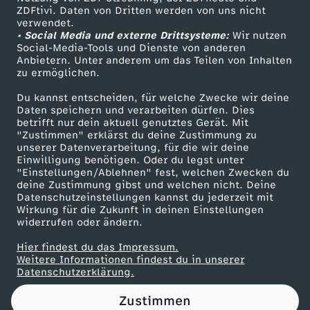
ZDFtivi. Daten von Dritten werden von uns nicht
i
Das ZDF
verwendet.
• Social Media und externe Drittsysteme:
Wir nutzen
ZDF Unternehmen
n
Social-Media-Tools und Dienste von anderen
Anbietern. Unter anderem um das Teilen von Inhalten
Karriere
zu ermöglichen.
d
Presseportal
Du kannst entscheiden, für welche Zwecke wir deine
ZDF goes Schule
Daten speichern und verarbeiten dürfen. Dies
e
betrifft nur dein aktuell genutztes Gerät. Mit
Werbefernsehen
"Zustimmen" erklärst du deine Zustimmung zu
r
unserer Datenverarbeitung, für die wir deine
Mainzelmännchen
Einwilligung benötigen. Oder du legst unter
"Einstellungen/Ablehnen" fest, welchen Zwecken du
B
deine Zustimmung gibst und welchen nicht. Deine
Datenschutzeinstellungen kannst du jederzeit mit
Wirkung für die Zukunft in deinen Einstellungen
e
widerrufen oder ändern.
z
Hier findest du das Impressum.
Partner
Weitere Informationen findest du in unserer
Datenschutzerklärung.
i
Zustimmen