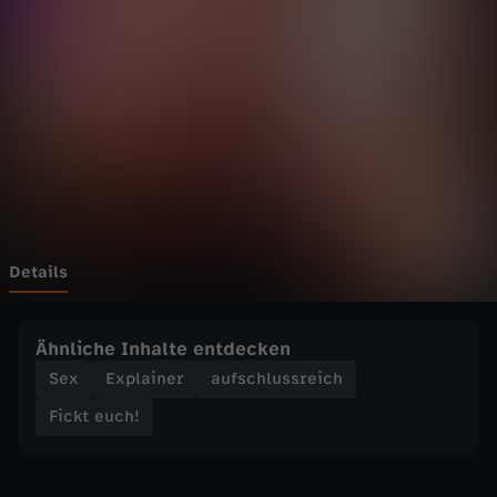
c
h
!
-
S
o
Details
w
Ähnliche Inhalte entdecken
i
Sex
Explainer
aufschlussreich
Fickt euch!
c
h