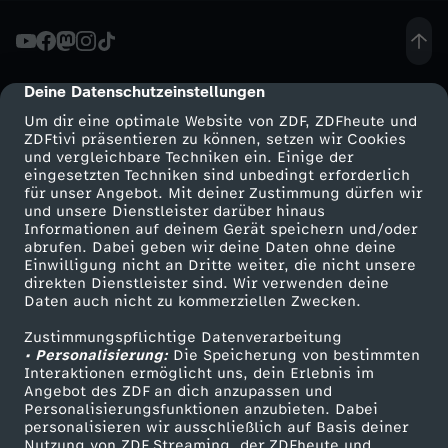
t
i
Deine Datenschutzeinstellungen
cmp-dialog-description
Um dir eine optimale Website von ZDF, ZDFheute und
g
ZDFtivi präsentieren zu können, setzen wir Cookies
und vergleichbare Techniken ein. Einige der
eingesetzten Techniken sind unbedingt erforderlich
i
für unser Angebot. Mit deiner Zustimmung dürfen wir
Mehr ZDF
Service
und unsere Dienstleister darüber hinaus
s
Informationen auf deinem Gerät speichern und/oder
ZDF-Apps
ZDFmitreden
abrufen. Dabei geben wir deine Daten ohne deine
Einwilligung nicht an Dritte weiter, die nicht unsere
t
Smart TV
Kontakt zum ZDF
direkten Dienstleister sind. Wir verwenden deine
Daten auch nicht zu kommerziellen Zwecken.
ZDFtext
Tickets
S
Zustimmungspflichtige Datenverarbeitung
Livestreams
Zuschauerservice
• Personalisierung:
Die Speicherung von bestimmten
e
Sendungen A-Z
Hilfe
Interaktionen ermöglicht uns, dein Erlebnis im
Angebot des ZDF an dich anzupassen und
TV-Programm
Personalisierungsfunktionen anzubieten. Dabei
x
personalisieren wir ausschließlich auf Basis deiner
Nutzung von ZDF Streaming, der ZDFheute und