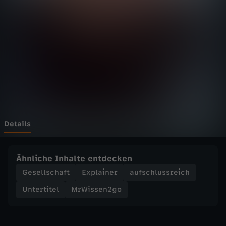
n
2
g
o
-
A
Details
l
Ähnliche Inhalte entdecken
e
Gesellschaft
Explainer
aufschlussreich
Untertitel
MrWissen2go
x
e