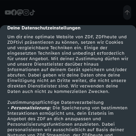
i
N
Deine Datenschutzeinstellungen
cmp-dialog-description
Um dir eine optimale Website von ZDF, ZDFheute und
a
ZDFtivi präsentieren zu können, setzen wir Cookies
und vergleichbare Techniken ein. Einige der
eingesetzten Techniken sind unbedingt erforderlich
w
für unser Angebot. Mit deiner Zustimmung dürfen wir
Mehr ZDF
Service
und unsere Dienstleister darüber hinaus
a
Informationen auf deinem Gerät speichern und/oder
ZDF-Apps
ZDFmitreden
abrufen. Dabei geben wir deine Daten ohne deine
Einwilligung nicht an Dritte weiter, die nicht unsere
l
Smart TV
Kontakt zum ZDF
direkten Dienstleister sind. Wir verwenden deine
Daten auch nicht zu kommerziellen Zwecken.
ZDFtext
Tickets
n
Zustimmungspflichtige Datenverarbeitung
Livestreams
Zuschauerservice
• Personalisierung:
Die Speicherung von bestimmten
y
Sendungen A-Z
Hilfe
Interaktionen ermöglicht uns, dein Erlebnis im
Angebot des ZDF an dich anzupassen und
TV-Programm
Personalisierungsfunktionen anzubieten. Dabei
:
personalisieren wir ausschließlich auf Basis deiner
Nutzung von ZDF Streaming, der ZDFheute und