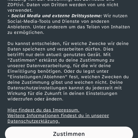
ZDFtivi. Daten von Dritten werden von uns nicht
P
Das ZDF
verwendet.
• Social Media und externe Drittsysteme:
Wir nutzen
ZDF Unternehmen
u
Social-Media-Tools und Dienste von anderen
Anbietern. Unter anderem um das Teilen von Inhalten
Karriere
zu ermöglichen.
t
Presseportal
Du kannst entscheiden, für welche Zwecke wir deine
ZDF goes Schule
Daten speichern und verarbeiten dürfen. Dies
i
betrifft nur dein aktuell genutztes Gerät. Mit
Werbefernsehen
"Zustimmen" erklärst du deine Zustimmung zu
n
unserer Datenverarbeitung, für die wir deine
Mainzelmännchen
Einwilligung benötigen. Oder du legst unter
"Einstellungen/Ablehnen" fest, welchen Zwecken du
s
deine Zustimmung gibst und welchen nicht. Deine
Datenschutzeinstellungen kannst du jederzeit mit
Wirkung für die Zukunft in deinen Einstellungen
E
widerrufen oder ändern.
r
Hier findest du das Impressum.
Partner
Weitere Informationen findest du in unserer
Datenschutzerklärung.
z
Zustimmen