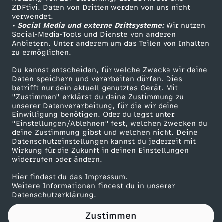
ZDFtivi. Daten von Dritten werden von uns nicht
n
Das ZDF
verwendet.
• Social Media und externe Drittsysteme:
Wir nutzen
ZDF Unternehmen
n
Social-Media-Tools und Dienste von anderen
Anbietern. Unter anderem um das Teilen von Inhalten
Karriere
zu ermöglichen.
t
Presseportal
Du kannst entscheiden, für welche Zwecke wir deine
ZDF goes Schule
Daten speichern und verarbeiten dürfen. Dies
!
betrifft nur dein aktuell genutztes Gerät. Mit
Werbefernsehen
"Zustimmen" erklärst du deine Zustimmung zu
W
unserer Datenverarbeitung, für die wir deine
Mainzelmännchen
Einwilligung benötigen. Oder du legst unter
"Einstellungen/Ablehnen" fest, welchen Zwecken du
a
deine Zustimmung gibst und welchen nicht. Deine
Datenschutzeinstellungen kannst du jederzeit mit
Wirkung für die Zukunft in deinen Einstellungen
r
widerrufen oder ändern.
u
Hier findest du das Impressum.
Partner
Weitere Informationen findest du in unserer
Datenschutzerklärung.
m
Zustimmen