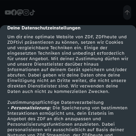
a
z
Deine Datenschutzeinstellungen
cmp-dialog-description
Um dir eine optimale Website von ZDF, ZDFheute und
o
ZDFtivi präsentieren zu können, setzen wir Cookies
und vergleichbare Techniken ein. Einige der
eingesetzten Techniken sind unbedingt erforderlich
n
für unser Angebot. Mit deiner Zustimmung dürfen wir
Mehr ZDF
Service
und unsere Dienstleister darüber hinaus
a
Informationen auf deinem Gerät speichern und/oder
ZDF-Apps
ZDFmitreden
abrufen. Dabei geben wir deine Daten ohne deine
Einwilligung nicht an Dritte weiter, die nicht unsere
s
Smart TV
Kontakt zum ZDF
direkten Dienstleister sind. Wir verwenden deine
Daten auch nicht zu kommerziellen Zwecken.
ZDFtext
Tickets
b
Zustimmungspflichtige Datenverarbeitung
Livestreams
Zuschauerservice
• Personalisierung:
Die Speicherung von bestimmten
r
Sendungen A-Z
Hilfe
Interaktionen ermöglicht uns, dein Erlebnis im
Angebot des ZDF an dich anzupassen und
TV-Programm
Personalisierungsfunktionen anzubieten. Dabei
e
personalisieren wir ausschließlich auf Basis deiner
Nutzung von ZDF Streaming, der ZDFheute und