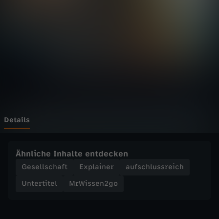
n
Wechseln zu: ZDFheute
2
g
o
-
D
Details
e
Ähnliche Inhalte entdecken
r
Gesellschaft
Explainer
aufschlussreich
Untertitel
MrWissen2go
A
m