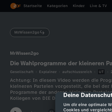
Startseite
Kategorien
Kinder
Live & TV
MrWissen2go
MrWissen2go
Die Wahlprogramme der kleineren Par
Gesellschaft
Explainer
aufschlussreich
UT
Achtung: In diesem Video werden die Pro
kleineren Parteien vorgestellt, die bei de
Programme der anderen kleineren Parteien
Deine Datenschut
cmp-dialog-des
Kollegen von DIE DA OBEN zusammengefas
https://www.youtube.com/watch?v=NKJI
Um dir eine optimale W
Cookies und vergleichb