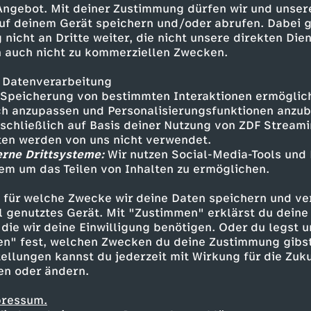
 Angebot. Mit deiner Zustimmung dürfen wir und unser
uf deinem Gerät speichern und/oder abrufen. Dabei 
 nicht an Dritte weiter, die nicht unsere direkten Dien
 auch nicht zu kommerziellen Zwecken.
 Datenverarbeitung
Speicherung von bestimmten Interaktionen ermöglicht
h anzupassen und Personalisierungsfunktionen anzub
sschließlich auf Basis deiner Nutzung von ZDF Stream
tten werden von uns nicht verwendet.
erne Drittsysteme:
Wir nutzen Social-Media-Tools und
em um das Teilen von Inhalten zu ermöglichen.
Inhalte entdecken
 für welche Zwecke wir deine Daten speichern und ver
t
Explainer
aufschlussreich
Untertitel
M
ell genutztes Gerät. Mit "Zustimmen" erklärst du dein
die wir deine Einwilligung benötigen. Oder du legst u
en" fest, welchen Zwecken du deine Zustimmung gibst
ellungen kannst du jederzeit mit Wirkung für die Zuku
en oder ändern.
pressum.