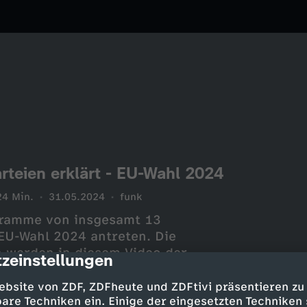
teien erklärt - EU-Wahl 2024
24 Min.
31.05.2024
funk
gramme von insgesamt 13
r EU-Wahl 2024 antreten. Die
 werden in diesem Video der
zeinstellungen
cription
st:
A-1HpEY
ebsite von ZDF, ZDFheute und ZDFtivi präsentieren zu
are Techniken ein. Einige der eingesetzten Techniken