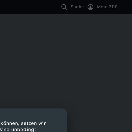
Suche
Mein ZDF
 können, setzen wir
 sind unbedingt