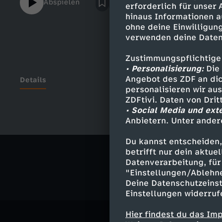
Abspielen
erforderlich für unser
hinaus Informationen a
ohne deine Einwilligung
verwenden deine Daten
Zustimmungspflichtige
• Personalisierung:
Die 
Angebot des ZDF an dic
Details
personalisieren wir au
ZDFtivi. Daten von Dri
• Social Media und ext
Anbietern. Unter ander
Ähnliche 
Du kannst entscheiden,
Gesellschaf
betrifft nur dein aktu
Datenverarbeitung, für 
"Einstellungen/Ablehn
Deine Datenschutzeinst
Einstellungen widerruf
Hier findest du das Im