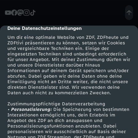
A
r
Deine Datenschutzeinstellungen
cmp-dialog-description
Um dir eine optimale Website von ZDF, ZDFheute und
t
ZDFtivi präsentieren zu können, setzen wir Cookies
und vergleichbare Techniken ein. Einige der
eingesetzten Techniken sind unbedingt erforderlich
i
für unser Angebot. Mit deiner Zustimmung dürfen wir
Mehr ZDF
Service
und unsere Dienstleister darüber hinaus
k
Informationen auf deinem Gerät speichern und/oder
ZDF-Apps
ZDFmitreden
abrufen. Dabei geben wir deine Daten ohne deine
Einwilligung nicht an Dritte weiter, die nicht unsere
e
Smart TV
Kontakt zum ZDF
direkten Dienstleister sind. Wir verwenden deine
Daten auch nicht zu kommerziellen Zwecken.
ZDFtext
Tickets
l
Zustimmungspflichtige Datenverarbeitung
Livestreams
Zuschauerservice
• Personalisierung:
Die Speicherung von bestimmten
1
Sendungen A-Z
Hilfe
Interaktionen ermöglicht uns, dein Erlebnis im
Angebot des ZDF an dich anzupassen und
TV-Programm
Personalisierungsfunktionen anzubieten. Dabei
3
personalisieren wir ausschließlich auf Basis deiner
Nutzung von ZDF Streaming, der ZDFheute und