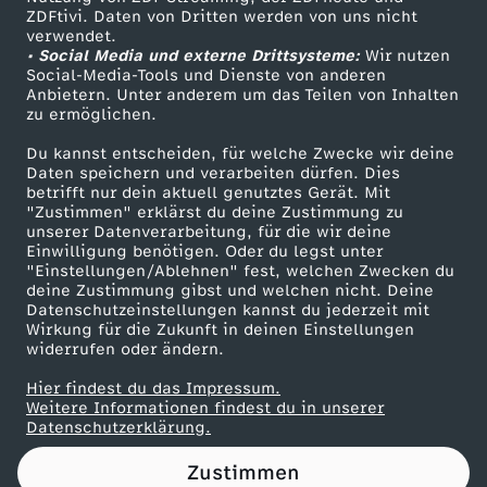
ZDFtivi. Daten von Dritten werden von uns nicht
j
Das ZDF
verwendet.
• Social Media und externe Drittsysteme:
Wir nutzen
ZDF Unternehmen
e
Social-Media-Tools und Dienste von anderen
Anbietern. Unter anderem um das Teilen von Inhalten
Karriere
zu ermöglichen.
t
Presseportal
Du kannst entscheiden, für welche Zwecke wir deine
ZDF goes Schule
Daten speichern und verarbeiten dürfen. Dies
z
betrifft nur dein aktuell genutztes Gerät. Mit
Werbefernsehen
"Zustimmen" erklärst du deine Zustimmung zu
t
unserer Datenverarbeitung, für die wir deine
Mainzelmännchen
Einwilligung benötigen. Oder du legst unter
"Einstellungen/Ablehnen" fest, welchen Zwecken du
?
deine Zustimmung gibst und welchen nicht. Deine
Datenschutzeinstellungen kannst du jederzeit mit
Wirkung für die Zukunft in deinen Einstellungen
U
widerrufen oder ändern.
n
Hier findest du das Impressum.
Partner
Weitere Informationen findest du in unserer
Datenschutzerklärung.
d
Zustimmen