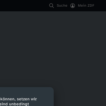
Suche
Mein ZDF
 können, setzen wir
 sind unbedingt