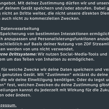
 Angebot. Mit deiner Zustimmung dürfen wir und unser
uf deinem Gerät speichern und/oder abrufen. Dabei 
 nicht an Dritte weiter, die nicht unsere direkten Dien
 auch nicht zu kommerziellen Zwecken.
 Datenverarbeitung
Speicherung von bestimmten Interaktionen ermöglicht
h anzupassen und Personalisierungsfunktionen anzub
sschließlich auf Basis deiner Nutzung von ZDF Stream
tten werden von uns nicht verwendet.
erne Drittsysteme:
Wir nutzen Social-Media-Tools und
em um das Teilen von Inhalten zu ermöglichen.
Inhalte entdecken
 für welche Zwecke wir deine Daten speichern und ver
t
Explainer
aufschlussreich
Untertitel
M
ell genutztes Gerät. Mit "Zustimmen" erklärst du dein
die wir deine Einwilligung benötigen. Oder du legst u
en" fest, welchen Zwecken du deine Zustimmung gibst
ellungen kannst du jederzeit mit Wirkung für die Zuku
en oder ändern.
pressum.