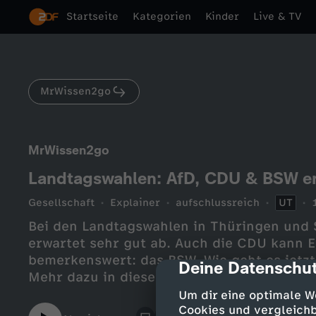
Startseite
Kategorien
Kinder
Live & TV
MrWissen2go
MrWissen2go
Landtagswahlen: AfD, CDU & BSW erf
Gesellschaft
Explainer
aufschlussreich
UT
Bei den Landtagswahlen in Thüringen und 
erwartet sehr gut ab. Auch die CDU kann E
bemerkenswert: das BSW. Wie geht es jetzt
Deine Datenschut
cmp-dialog-des
Mehr dazu in diesem Video.
Um dir eine optimale W
Cookies und vergleichb