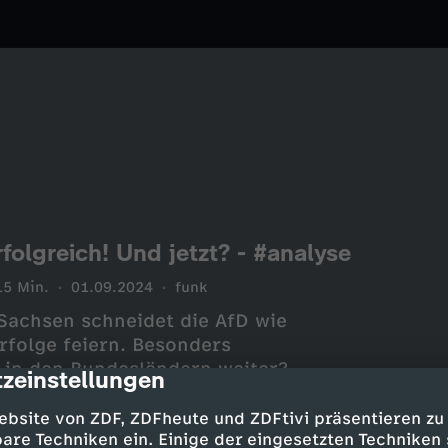
olgreich! Und jetzt? - #analyse
15 Min.
01.09.2024
funk
Sachsen schneidet die AfD wie
rfolge feiern. Besonders
 in den Bundesländern weiter?
zeinstellungen
cription
ebsite von ZDF, ZDFheute und ZDFtivi präsentieren zu
are Techniken ein. Einige der eingesetzten Techniken