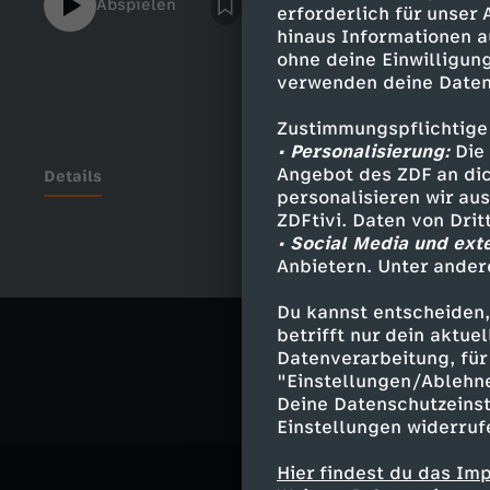
Abspielen
erforderlich für unser
hinaus Informationen a
ohne deine Einwilligung
verwenden deine Daten
Zustimmungspflichtige
• Personalisierung:
Die 
Angebot des ZDF an dic
Details
personalisieren wir au
ZDFtivi. Daten von Dri
• Social Media und ext
Anbietern. Unter ander
Ähnliche 
Du kannst entscheiden,
Gesellschaf
betrifft nur dein aktu
Datenverarbeitung, für 
"Einstellungen/Ablehn
Deine Datenschutzeinst
Einstellungen widerruf
Hier findest du das Im