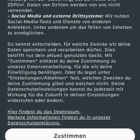
ZDFtivi. Daten von Dritten werden von uns nicht
ü
Das ZDF
verwendet.
• Social Media und externe Drittsysteme:
Wir nutzen
ZDF Unternehmen
r
Social-Media-Tools und Dienste von anderen
Anbietern. Unter anderem um das Teilen von Inhalten
Karriere
zu ermöglichen.
m
Presseportal
Du kannst entscheiden, für welche Zwecke wir deine
ZDF goes Schule
Daten speichern und verarbeiten dürfen. Dies
t
betrifft nur dein aktuell genutztes Gerät. Mit
Werbefernsehen
"Zustimmen" erklärst du deine Zustimmung zu
:
unserer Datenverarbeitung, für die wir deine
Mainzelmännchen
Einwilligung benötigen. Oder du legst unter
"Einstellungen/Ablehnen" fest, welchen Zwecken du
U
deine Zustimmung gibst und welchen nicht. Deine
Datenschutzeinstellungen kannst du jederzeit mit
Wirkung für die Zukunft in deinen Einstellungen
n
widerrufen oder ändern.
d
Hier findest du das Impressum.
Partner
Weitere Informationen findest du in unserer
Datenschutzerklärung.
j
Zustimmen