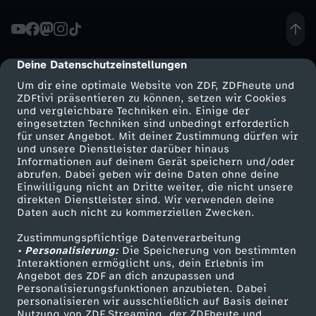
p
i
Deine Datenschutzeinstellungen
cmp-dialog-description
Um dir eine optimale Website von ZDF, ZDFheute und
t
ZDFtivi präsentieren zu können, setzen wir Cookies
und vergleichbare Techniken ein. Einige der
eingesetzten Techniken sind unbedingt erforderlich
o
für unser Angebot. Mit deiner Zustimmung dürfen wir
Mehr ZDF
Service
und unsere Dienstleister darüber hinaus
l
Informationen auf deinem Gerät speichern und/oder
ZDF-Apps
ZDFmitreden
abrufen. Dabei geben wir deine Daten ohne deine
Einwilligung nicht an Dritte weiter, die nicht unsere
g
Smart TV
Kontakt zum ZDF
direkten Dienstleister sind. Wir verwenden deine
Daten auch nicht zu kommerziellen Zwecken.
ZDFtext
Tickets
e
Zustimmungspflichtige Datenverarbeitung
Livestreams
Zuschauerservice
• Personalisierung:
Die Speicherung von bestimmten
s
Sendungen A-Z
Hilfe
Interaktionen ermöglicht uns, dein Erlebnis im
Angebot des ZDF an dich anzupassen und
TV-Programm
Personalisierungsfunktionen anzubieten. Dabei
t
personalisieren wir ausschließlich auf Basis deiner
Nutzung von ZDF Streaming, der ZDFheute und