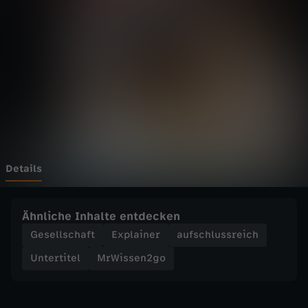
n
Wechseln zu: ZDFheute
2
g
o
-
U
Details
S
Ähnliche Inhalte entdecken
-
Gesellschaft
Explainer
aufschlussreich
Untertitel
MrWissen2go
K
a