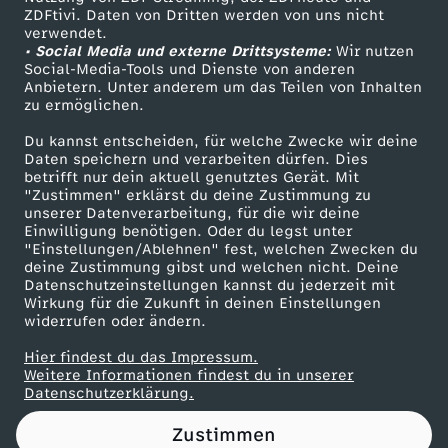
ZDFtivi. Daten von Dritten werden von uns nicht
h
Das ZDF
verwendet.
• Social Media und externe Drittsysteme:
Wir nutzen
ZDF Unternehmen
2
Social-Media-Tools und Dienste von anderen
Anbietern. Unter anderem um das Teilen von Inhalten
Karriere
zu ermöglichen.
0
Presseportal
Du kannst entscheiden, für welche Zwecke wir deine
ZDF goes Schule
Daten speichern und verarbeiten dürfen. Dies
2
betrifft nur dein aktuell genutztes Gerät. Mit
Werbefernsehen
"Zustimmen" erklärst du deine Zustimmung zu
1
unserer Datenverarbeitung, für die wir deine
Mainzelmännchen
Einwilligung benötigen. Oder du legst unter
"Einstellungen/Ablehnen" fest, welchen Zwecken du
g
deine Zustimmung gibst und welchen nicht. Deine
Datenschutzeinstellungen kannst du jederzeit mit
Wirkung für die Zukunft in deinen Einstellungen
e
widerrufen oder ändern.
f
Hier findest du das Impressum.
Partner
Weitere Informationen findest du in unserer
Datenschutzerklärung.
ä
Zustimmen