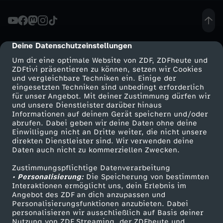
C
o
Deine Datenschutzeinstellungen
cmp-dialog-description
Um dir eine optimale Website von ZDF, ZDFheute und
r
ZDFtivi präsentieren zu können, setzen wir Cookies
und vergleichbare Techniken ein. Einige der
eingesetzten Techniken sind unbedingt erforderlich
o
für unser Angebot. Mit deiner Zustimmung dürfen wir
Mehr ZDF
Service
und unsere Dienstleister darüber hinaus
n
Informationen auf deinem Gerät speichern und/oder
ZDF-Apps
ZDFmitreden
abrufen. Dabei geben wir deine Daten ohne deine
Einwilligung nicht an Dritte weiter, die nicht unsere
a
Smart TV
Kontakt zum ZDF
direkten Dienstleister sind. Wir verwenden deine
Daten auch nicht zu kommerziellen Zwecken.
ZDFtext
Tickets
a
Zustimmungspflichtige Datenverarbeitung
Livestreams
Zuschauerservice
• Personalisierung:
Die Speicherung von bestimmten
u
Sendungen A-Z
Hilfe
Interaktionen ermöglicht uns, dein Erlebnis im
Angebot des ZDF an dich anzupassen und
TV-Programm
Personalisierungsfunktionen anzubieten. Dabei
c
personalisieren wir ausschließlich auf Basis deiner
Nutzung von ZDF Streaming, der ZDFheute und