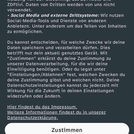
ZDFtivi. Daten von Dritten werden von uns nicht
s
Das ZDF
verwendet.
• Social Media und externe Drittsysteme:
Wir nutzen
ZDF Unternehmen
t
Social-Media-Tools und Dienste von anderen
Anbietern. Unter anderem um das Teilen von Inhalten
Karriere
zu ermöglichen.
h
Presseportal
Du kannst entscheiden, für welche Zwecke wir deine
ZDF goes Schule
Daten speichern und verarbeiten dürfen. Dies
e
betrifft nur dein aktuell genutztes Gerät. Mit
Werbefernsehen
"Zustimmen" erklärst du deine Zustimmung zu
o
unserer Datenverarbeitung, für die wir deine
Mainzelmännchen
Einwilligung benötigen. Oder du legst unter
"Einstellungen/Ablehnen" fest, welchen Zwecken du
r
deine Zustimmung gibst und welchen nicht. Deine
Datenschutzeinstellungen kannst du jederzeit mit
Wirkung für die Zukunft in deinen Einstellungen
e
widerrufen oder ändern.
t
Hier findest du das Impressum.
Partner
Weitere Informationen findest du in unserer
Datenschutzerklärung.
i
Zustimmen