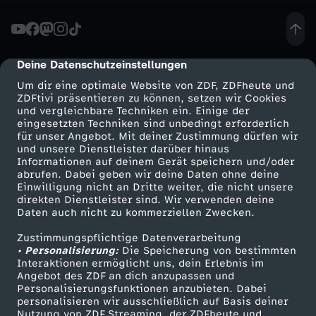
s
c
Deine Datenschutzeinstellungen
cmp-dialog-description
Um dir eine optimale Website von ZDF, ZDFheute und
h
ZDFtivi präsentieren zu können, setzen wir Cookies
und vergleichbare Techniken ein. Einige der
eingesetzten Techniken sind unbedingt erforderlich
w
für unser Angebot. Mit deiner Zustimmung dürfen wir
Mehr ZDF
Service
und unsere Dienstleister darüber hinaus
ö
Informationen auf deinem Gerät speichern und/oder
ZDF-Apps
ZDFmitreden
abrufen. Dabei geben wir deine Daten ohne deine
Einwilligung nicht an Dritte weiter, die nicht unsere
r
Smart TV
Kontakt zum ZDF
direkten Dienstleister sind. Wir verwenden deine
Daten auch nicht zu kommerziellen Zwecken.
ZDFtext
Tickets
u
Zustimmungspflichtige Datenverarbeitung
Livestreams
Zuschauerservice
• Personalisierung:
Die Speicherung von bestimmten
n
Sendungen A-Z
Hilfe
Interaktionen ermöglicht uns, dein Erlebnis im
Angebot des ZDF an dich anzupassen und
TV-Programm
Personalisierungsfunktionen anzubieten. Dabei
g
personalisieren wir ausschließlich auf Basis deiner
Nutzung von ZDF Streaming, der ZDFheute und