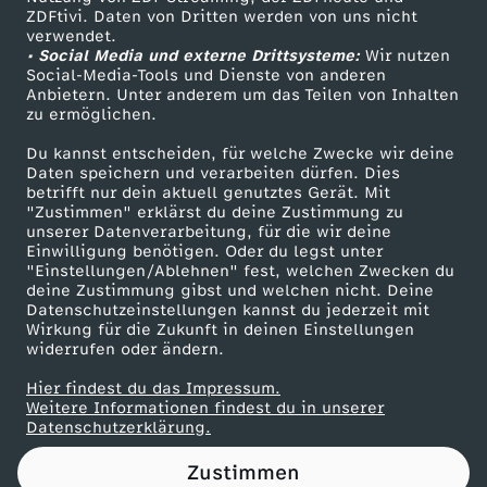
ZDFtivi. Daten von Dritten werden von uns nicht
Das ZDF
verwendet.
• Social Media und externe Drittsysteme:
Wir nutzen
ZDF Unternehmen
Social-Media-Tools und Dienste von anderen
Anbietern. Unter anderem um das Teilen von Inhalten
Karriere
zu ermöglichen.
Presseportal
Du kannst entscheiden, für welche Zwecke wir deine
ZDF goes Schule
Daten speichern und verarbeiten dürfen. Dies
betrifft nur dein aktuell genutztes Gerät. Mit
Werbefernsehen
"Zustimmen" erklärst du deine Zustimmung zu
unserer Datenverarbeitung, für die wir deine
Mainzelmännchen
Einwilligung benötigen. Oder du legst unter
"Einstellungen/Ablehnen" fest, welchen Zwecken du
deine Zustimmung gibst und welchen nicht. Deine
Datenschutzeinstellungen kannst du jederzeit mit
Wirkung für die Zukunft in deinen Einstellungen
widerrufen oder ändern.
Hier findest du das Impressum.
Partner
Weitere Informationen findest du in unserer
Datenschutzerklärung.
Zustimmen