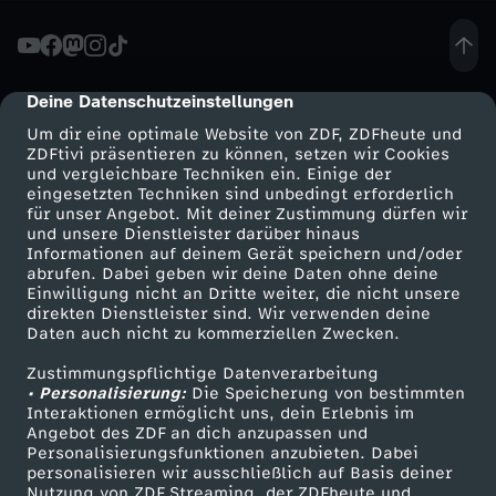
h
t
Deine Datenschutzeinstellungen
cmp-dialog-description
Um dir eine optimale Website von ZDF, ZDFheute und
d
ZDFtivi präsentieren zu können, setzen wir Cookies
und vergleichbare Techniken ein. Einige der
eingesetzten Techniken sind unbedingt erforderlich
u
für unser Angebot. Mit deiner Zustimmung dürfen wir
Mehr ZDF
Service
und unsere Dienstleister darüber hinaus
m
Informationen auf deinem Gerät speichern und/oder
ZDF-Apps
ZDFmitreden
abrufen. Dabei geben wir deine Daten ohne deine
Einwilligung nicht an Dritte weiter, die nicht unsere
m
Smart TV
Kontakt zum ZDF
direkten Dienstleister sind. Wir verwenden deine
Daten auch nicht zu kommerziellen Zwecken.
ZDFtext
Tickets
Zustimmungspflichtige Datenverarbeitung
Livestreams
Zuschauerservice
• Personalisierung:
Die Speicherung von bestimmten
Sendungen A-Z
Hilfe
Interaktionen ermöglicht uns, dein Erlebnis im
Angebot des ZDF an dich anzupassen und
TV-Programm
Personalisierungsfunktionen anzubieten. Dabei
personalisieren wir ausschließlich auf Basis deiner
Nutzung von ZDF Streaming, der ZDFheute und