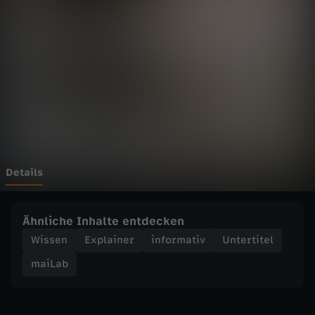
B
e
y
o
n
c
Details
é
Ähnliche Inhalte entdecken
m
Wissen
Explainer
informativ
Untertitel
maiLab
a
c