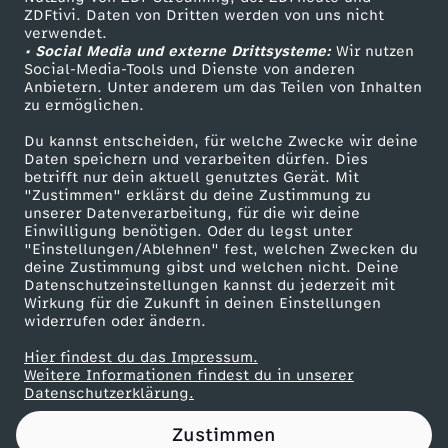
verfolgt werden: https://bit.ly/2siFIpW Rote-
ZDFtivi. Daten von Dritten werden von uns nicht
-
Das ZDF
Hand-Brief zur Warnung vor Fluorchinolonen und
verwendet.
Anwendungseinschränkungenhttps://bit.ly/2Ki5
• Social Media und externe Drittsysteme:
Wir nutzen
ZDF Unternehmen
D
hSo Die amerikanische FDA sprach eine
Social-Media-Tools und Dienste von anderen
vergleichbare offizielle Warnung mit
Anbietern. Unter anderem um das Teilen von Inhalten
Karriere
Anwendungseinschränkungen bereits 2016 aus:
zu ermöglichen.
i
https://bit.ly/2WFvqB9 Auch Haustiere
Presseportal
bekommen oft unnötig Antibiotika. (Schweiz)
Du kannst entscheiden, für welche Zwecke wir deine
ZDF goes Schule
Schmnitt et al. 2019, BMC Veterinary Research,
Daten speichern und verarbeiten dürfen. Dies
e
15:94 https://bit.ly/2WJCxJ2 (Belgien) Van
betrifft nur dein aktuell genutztes Gerät. Mit
Werbefernsehen
Cleven et al. 2018, Veterinary Record, 182:324
"Zustimmen" erklärst du deine Zustimmung zu
G
https://bit.ly/2KpKex4 Geschätzte 33.000 Tote
unserer Datenverarbeitung, für die wir deine
Mainzelmännchen
durch Infektionen mit resistenten Bakterien im
Einwilligung benötigen. Oder du legst unter
europäischen Wirtschaftsraum im Jahr 2015.
"Einstellungen/Ablehnen" fest, welchen Zwecken du
e
Cassini et al. 2019, Lancet Infect Dis,19(1):56-
deine Zustimmung gibst und welchen nicht. Deine
66https://bit.ly/2Ibdmpo Antibiotika sollten so
Datenschutzeinstellungen kannst du jederzeit mit
kurz wie möglich genommen werden:
Wirkung für die Zukunft in deinen Einstellungen
f
https://bit.ly/2Z5Irld DART - Deutsche
widerrufen oder ändern.
Antibiotika-ResistenzstrategieÜbersicht:
a
https://bit.ly/2jBAbroAusführlicher Bericht:
Hier findest du das Impressum.
Partner
https://bit.ly/2wwzVz8Antibiotika nicht lukrativ
Weitere Informationen findest du in unserer
für
Datenschutzerklärung.
h
Pharmaindustrie:https://bit.ly/2KiPIK1https://b
it.ly/2JOcVEN CARB-X - Combating Antibiotic
Zustimmen
Resistant BacteriaInternationale Förderung der