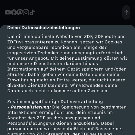
sie bislang prophylaktisch eingesetzt werden.
Teillant et al. 2015, Lancet Infect Dis,
B
15(12):1429-37.https://bit.ly/2YVyMgO
Erhebungen von Krankenkassen ergeben, dass
a
Antiobiotika oft unnötig verschrieben werden
Deine Datenschutzeinstellungen
cmp-dialog-description
TK, 2018: https://bit.ly/2XmduZp BKK, 2019:
https://bit.ly/2JQqe7F DAK, 2014:
Um dir eine optimale Website von ZDF, ZDFheute und
k
https://bit.ly/2EJS556 Auch in USA werden oft
ZDFtivi präsentieren zu können, setzen wir Cookies
unnötig Antibiotika verschrieben
und vergleichbare Techniken ein. Einige der
https://bit.ly/2Tw0KS5 Wohlgemerkt müssen
eingesetzten Techniken sind unbedingt erforderlich
t
Resistenzen global bekämpft werden, da bringt
für unser Angebot. Mit deiner Zustimmung dürfen wir
es nichts, wenn wir uns z.B. in Deutschland oder
Mehr ZDF
Service
und unsere Dienstleister darüber hinaus
e
der EU nur bemühenReserverantibiotika - Der
Informationen auf deinem Gerät speichern und/oder
ZDF-Apps
ZDFmitreden
Begriff “Reserveantibiotikum” ist nicht
abrufen. Dabei geben wir deine Daten ohne deine
einheitlich definiert. Verschiedene
Einwilligung nicht an Dritte weiter, die nicht unsere
r
Smart TV
Kontakt zum ZDF
Organisationen und Behörden haben ihre
direkten Dienstleister sind. Wir verwenden deine
eigenen Kategorien definiert. Die WHO teilt
Daten auch nicht zu kommerziellen Zwecken.
ZDFtext
Tickets
Antibiotika in drei Gruppen: “access” - erste
i
Wahl; “watch” - erhöhte Resistenzgefahr, nur
Zustimmungspflichtige Datenverarbeitung
Livestreams
Zuschauerservice
nutzen, wenn keins aus erster Gruppe möglich
• Personalisierung:
Die Speicherung von bestimmten
e
Sendungen A-Z
Hilfe
ist; “reserve” - nur als allerletzte Möglichkeit:
Interaktionen ermöglicht uns, dein Erlebnis im
https://bit.ly/2MmnPU5 Die Gesamt-
Angebot des ZDF an dich anzupassen und
TV-Programm
Einsatzmengen von Antibiotika in der
Personalisierungsfunktionen anzubieten. Dabei
n
Landwirtschaft gehen zurück, doch strengere
personalisieren wir ausschließlich auf Basis deiner
Regulierungen - global! - müssen weiter
Nutzung von ZDF Streaming, der ZDFheute und