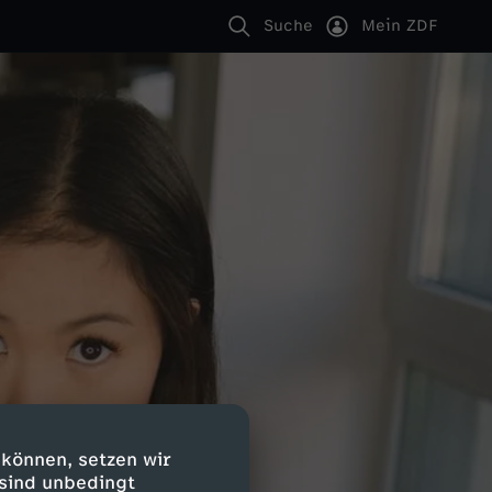
Suche
Mein ZDF
 können, setzen wir
 sind unbedingt