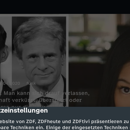
9.04.2020
funk
. Man kann sich drauf verlassen,
aft verkürzt, überspitzt oder
aran nur die Journalisten
zeinstellungen
cription
 zur Verwirrung bei? Schauen wir
schlands prominentesten
ebsite von ZDF, ZDFheute und ZDFtivi präsentieren zu
bit.ly/2kru8qh Instagram
are Techniken ein. Einige der eingesetzten Techniken