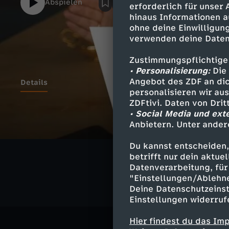
Abspielen
erforderlich für unser
@maithink: https://www.instagram.com/m
hinaus Informationen a
https://www.twitter.com/maithi_nkmaiLab 
ohne deine Einwilligung
Nguyen-Kim für funk (ARD und ZDF)funk W
verwenden deine Daten
https://go.funk.nethttps://go.funk.net/i
Zustimmungspflichtige
• Personalisierung:
Die 
Angebot des ZDF an dic
Details
personalisieren wir au
ZDFtivi. Daten von Dri
• Social Media und ext
Anbietern. Unter ander
Ähnliche 
Du kannst entscheiden,
Wissen
Ex
betrifft nur dein aktu
Datenverarbeitung, für 
"Einstellungen/Ablehn
Deine Datenschutzeinst
Einstellungen widerruf
Hier findest du das Im