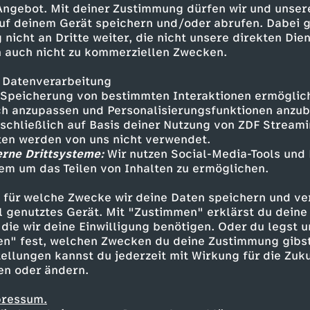
 Angebot. Mit deiner Zustimmung dürfen wir und unser
aithink Twitter @maithi_nk:
uf deinem Gerät speichern und/oder abrufen. Dabei 
wird produziert von Mai Thi
 nicht an Dritte weiter, die nicht unsere direkten Dien
eb-App:
 auch nicht zu kommerziellen Zwecken.
mpressum
 Datenverarbeitung
Speicherung von bestimmten Interaktionen ermöglicht
h anzupassen und Personalisierungsfunktionen anzub
sschließlich auf Basis deiner Nutzung von ZDF Stream
tten werden von uns nicht verwendet.
erne Drittsysteme:
Wir nutzen Social-Media-Tools und
em um das Teilen von Inhalten zu ermöglichen.
Inhalte entdecken
 für welche Zwecke wir deine Daten speichern und ver
plainer
informativ
Untertitel
maiLab
ell genutztes Gerät. Mit "Zustimmen" erklärst du dein
die wir deine Einwilligung benötigen. Oder du legst u
en" fest, welchen Zwecken du deine Zustimmung gibst
ellungen kannst du jederzeit mit Wirkung für die Zuku
en oder ändern.
pressum.