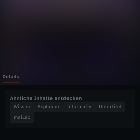
Z
e
i
t
z
u
Details
r
Ähnliche Inhalte entdecken
e
Wissen
Explainer
informativ
Untertitel
maiLab
d
e