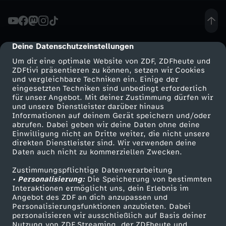
n
!
Deine Datenschutzeinstellungen
cmp-dialog-description
Um dir eine optimale Website von ZDF, ZDFheute und
ZDFtivi präsentieren zu können, setzen wir Cookies
und vergleichbare Techniken ein. Einige der
eingesetzten Techniken sind unbedingt erforderlich
für unser Angebot. Mit deiner Zustimmung dürfen wir
Mehr ZDF
Service
und unsere Dienstleister darüber hinaus
Informationen auf deinem Gerät speichern und/oder
ZDF-Apps
ZDFmitreden
abrufen. Dabei geben wir deine Daten ohne deine
Einwilligung nicht an Dritte weiter, die nicht unsere
Smart TV
Kontakt zum ZDF
direkten Dienstleister sind. Wir verwenden deine
Daten auch nicht zu kommerziellen Zwecken.
ZDFtext
Tickets
Zustimmungspflichtige Datenverarbeitung
Livestreams
Zuschauerservice
• Personalisierung:
Die Speicherung von bestimmten
Sendungen A-Z
Hilfe
Interaktionen ermöglicht uns, dein Erlebnis im
Angebot des ZDF an dich anzupassen und
TV-Programm
Personalisierungsfunktionen anzubieten. Dabei
personalisieren wir ausschließlich auf Basis deiner
Nutzung von ZDF Streaming, der ZDFheute und