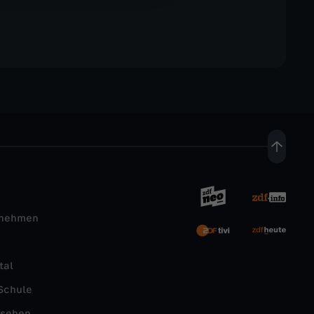
rnehmen
tal
Schule
nsehen