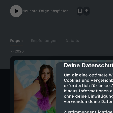
Neueste Folge abspielen
Folgen
Empfehlungen
Details
2
2026
0
Deine Datenschut
cmp-dialog-des
2
Um dir eine optimale W
Cookies und vergleichb
erforderlich für unser
6
hinaus Informationen a
ohne deine Einwilligung
verwenden deine Daten
Zustimmungspflichtige