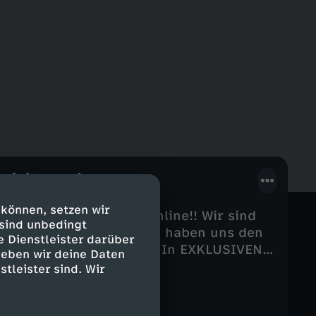
nicht ready...
 können, setzen wir
er YouTube-Deepdive online!! Wir sind
 sind unbedingt
utschland abgetaucht und haben uns den
e Dienstleister darüber
 Deutschland angeguckt. In EXKLUSIVEN
geben wir deine Daten
lia, Karim Jamael, Lea Pietsch und Herr
stleister sind. Wir
 bisher so noch niemand erzählt hat:
sen und die große Frage: Wer bin ich