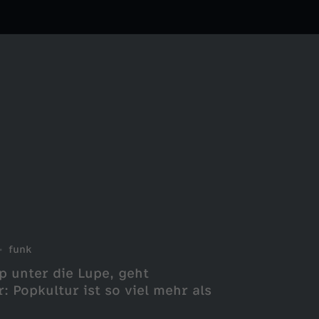
funk
 unter die Lupe, geht
 Popkultur ist so viel mehr als