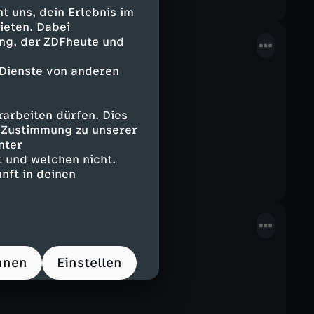
n Kanal und aktiviert die Glocke, um
 uns, dein Erlebnis im
ieten. Dabei
tor
ing, der ZDFheute und
 Dienste von anderen
arbeiten dürfen. Dies
e Zustimmung zu unserer
nter
 und welchen nicht.
nft in deinen
hnen
Einstellen