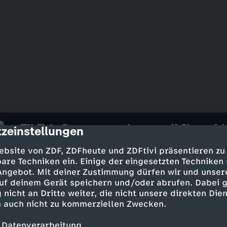
TikTok-Creator packen aus!! Ihr seid 
zeinstellungen
cription
UT
1 Min.
29.06.2026
ebsite von ZDF, ZDFheute und ZDFtivi präsentieren zu
Am Dienstag, den 28.04., geht unserer neu
are Techniken ein. Einige der eingesetzten Techniken
richtig tief in die Anfänge von TikTok-De
 Angebot. Mit deiner Zustimmung dürfen wir und unser
kompletten RISE - and FALL? - von TikTok
uf deinem Gerät speichern und/oder abrufen. Dabei 
INTERVIEWS mit Kimisinamood, Flobroo, Da
 nicht an Dritte weiter, die nicht unsere direkten Dien
Anwalt kommen Geschichten ans Licht, die
 auch nicht zu kommerziellen Zwecken.
über Druck, Identitätsverlust, mentale Kri
 Datenverarbeitung