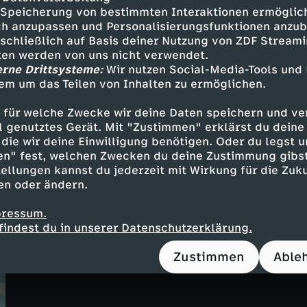
eigentlich noch ohne TikTok? Abonniert de
Speicherung von bestimmten Interaktionen ermöglicht
nichts zu verpassen!
h anzupassen und Personalisierungsfunktionen anzub
Die bittere Wahrheit der TikTok-Crea
sschließlich auf Basis deiner Nutzung von ZDF Stream
tten werden von uns nicht verwendet.
UT
41 Min.
27.04.2026
erne Drittsysteme:
Wir nutzen Social-Media-Tools und
Rise and Fall von TikTok Deutschland
em um das Teilen von Inhalten zu ermöglichen.
 für welche Zwecke wir deine Daten speichern und ver
ell genutztes Gerät. Mit "Zustimmen" erklärst du dein
die wir deine Einwilligung benötigen. Oder du legst u
en" fest, welchen Zwecken du deine Zustimmung gibst
ellungen kannst du jederzeit mit Wirkung für die Zuku
en oder ändern.
pressum.
Zahide= Schlechtes Vorbild
findest du in unserer Datenschutzerklärung.
UT
36 Min.
28.01.2026
Schaut euch meinen Zahide Deep-Dive an!
Zustimmen
Able