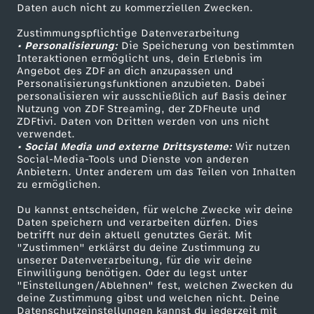
Daten auch nicht zu kommerziellen Zwecken.
ZDFtext
Tickets
r
Zustimmungspflichtige Datenverarbeitung
Livestreams
Zuschauerservice
• Personalisierung:
d
Die Speicherung von bestimmten
Sendungen A-Z
Hilfe
Interaktionen ermöglicht uns, dein Erlebnis im
Angebot des ZDF an dich anzupassen und
TV-Programm
i
Personalisierungsfunktionen anzubieten. Dabei
personalisieren wir ausschließlich auf Basis deiner
Nutzung von ZDF Streaming, der ZDFheute und
e
ZDFtivi. Daten von Dritten werden von uns nicht
Das ZDF
verwendet.
• Social Media und externe Drittsysteme:
F
Wir nutzen
ZDF Unternehmen
Social-Media-Tools und Dienste von anderen
Anbietern. Unter anderem um das Teilen von Inhalten
Karriere
o
zu ermöglichen.
Presseportal
Du kannst entscheiden, für welche Zwecke wir deine
l
ZDF goes Schule
Daten speichern und verarbeiten dürfen. Dies
betrifft nur dein aktuell genutztes Gerät. Mit
Werbefernsehen
"Zustimmen" erklärst du deine Zustimmung zu
g
unserer Datenverarbeitung, für die wir deine
Mainzelmännchen
Einwilligung benötigen. Oder du legst unter
e
"Einstellungen/Ablehnen" fest, welchen Zwecken du
deine Zustimmung gibst und welchen nicht. Deine
Datenschutzeinstellungen kannst du jederzeit mit