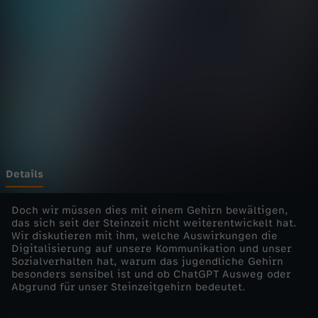
D
Wechseln zu: ZDFheute
a
t
e
s
-
Details
L
Doch wir müssen dies mit einem Gehirn bewältigen,
das sich seit der Steinzeit nicht weiterentwickelt hat.
Wir diskutieren mit ihm, welche Auswirkungen die
u
Digitalisierung auf unsere Kommunikation und unser
Sozialverhalten hat, warum das jugendliche Gehirn
t
besonders sensibel ist und ob ChatGPT Ausweg oder
Abgrund für unser Steinzeitgehirn bedeutet.
z