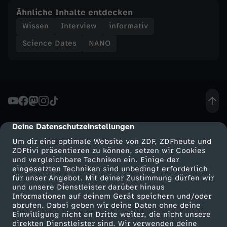
Ähnliche Inhalte entdecken
J
Wissen
Interview
informativ
ä
Science Dates
NANO
n
c
k
Deine Datenschutzeinstellungen
cmp-dialog-description
e
Um dir eine optimale Website von ZDF, ZDFheute und
ZDFtivi präsentieren zu können, setzen wir Cookies
und vergleichbare Techniken ein. Einige der
ü
eingesetzten Techniken sind unbedingt erforderlich
für unser Angebot. Mit deiner Zustimmung dürfen wir
Mehr ZDF
Service
und unsere Dienstleister darüber hinaus
b
Informationen auf deinem Gerät speichern und/oder
ZDF-Apps
ZDFmitreden
abrufen. Dabei geben wir deine Daten ohne deine
e
Einwilligung nicht an Dritte weiter, die nicht unsere
Smart TV
Kontakt zum ZDF
direkten Dienstleister sind. Wir verwenden deine