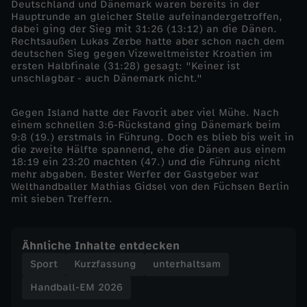
Deutschland und Dänemark waren bereits in der
Hauptrunde an gleicher Stelle aufeinandergetroffen,
ä
dabei ging der Sieg mit 31:26 (13:12) an die Dänen.
Rechtsaußen Lukas Zerbe hatte aber schon nach dem
deutschen Sieg gegen Vizeweltmeister Kroatien im
n
ersten Halbfinale (31:28) gesagt: "Keiner ist
unschlagbar - auch Dänemark nicht."
e
Gegen Island hatte der Favorit aber viel Mühe. Nach
m
einem schnellen 3:6-Rückstand ging Dänemark beim
9:8 (19.) erstmals in Führung. Doch es blieb bis weit in
die zweite Hälfte spannend, ehe die Dänen aus einem
a
18:19 ein 23:20 machten (47.) und die Führung nicht
mehr abgaben. Bester Werfer der Gastgeber war
Welthandballer Mathias Gidsel von den Füchsen Berlin
r
mit sieben Treffern.
k
Ähnliche Inhalte entdecken
k
Sport
Kurzfassung
unterhaltsam
ä
Handball-EM 2026