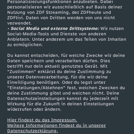
d
Personalisierungsfunktionen anzubieten. Dabei
personalisieren wir ausschließlich auf Basis deiner
Nutzung von ZDF Streaming, der ZDFheute und
n
ZDFtivi. Daten von Dritten werden von uns nicht
Das ZDF
verwendet.
• Social Media und externe Drittsysteme:
Wir nutzen
i
ZDF Unternehmen
Social-Media-Tools und Dienste von anderen
Anbietern. Unter anderem um das Teilen von Inhalten
Karriere
e
zu ermöglichen.
Presseportal
Du kannst entscheiden, für welche Zwecke wir deine
d
ZDF goes Schule
Daten speichern und verarbeiten dürfen. Dies
betrifft nur dein aktuell genutztes Gerät. Mit
Werbefernsehen
"Zustimmen" erklärst du deine Zustimmung zu
e
unserer Datenverarbeitung, für die wir deine
Mainzelmännchen
Einwilligung benötigen. Oder du legst unter
r
"Einstellungen/Ablehnen" fest, welchen Zwecken du
deine Zustimmung gibst und welchen nicht. Deine
Datenschutzeinstellungen kannst du jederzeit mit
Wirkung für die Zukunft in deinen Einstellungen
widerrufen oder ändern.
Hier findest du das Impressum.
Partner
Weitere Informationen findest du in unserer
Datenschutzerklärung.