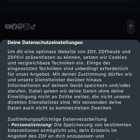
m
p
f
Deine Datenschutzeinstellungen
cmp-dialog-description
t
Um dir eine optimale Website von ZDF, ZDFheute und
ZDFtivi präsentieren zu können, setzen wir Cookies
und vergleichbare Techniken ein. Einige der
I
eingesetzten Techniken sind unbedingt erforderlich
für unser Angebot. Mit deiner Zustimmung dürfen wir
Mehr ZDF
Service
und unsere Dienstleister darüber hinaus
s
Informationen auf deinem Gerät speichern und/oder
ZDF-Apps
ZDFmitreden
abrufen. Dabei geben wir deine Daten ohne deine
l
Einwilligung nicht an Dritte weiter, die nicht unsere
Smart TV
Kontakt zum ZDF
direkten Dienstleister sind. Wir verwenden deine
Daten auch nicht zu kommerziellen Zwecken.
ZDFtext
Tickets
a
Zustimmungspflichtige Datenverarbeitung
Livestreams
Zuschauerservice
• Personalisierung:
Die Speicherung von bestimmten
n
Sendungen A-Z
Hilfe
Interaktionen ermöglicht uns, dein Erlebnis im
Angebot des ZDF an dich anzupassen und
TV-Programm