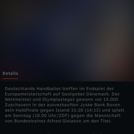
l
-
E
M
2
0
Details
2
Deutschlands Handballer treffen im Endspiel der
Europameisterschaft auf Gastgeber Dänemark. Der
Weltmeister und Olympiasieger gewann vor 15.000
6
Zuschauern in der ausverkauften Jyske Bank Boxen
sein Halbfinale gegen Island 31:28 (14:13) und spielt
-
am Sonntag (18.00 Uhr/ZDF) gegen die Mannschaft
von Bundestrainer Alfred Gislason um den Titel.
D