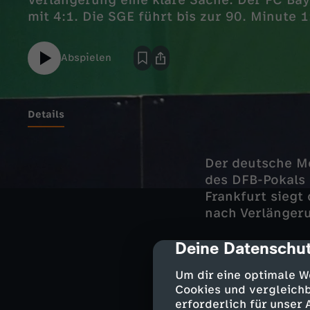
Verlängerung eine klare Sache. Der FC Bay
mit 4:1. Die SGE führt bis zur 90. Minute 1
Abspielen
Details
Der deutsche Me
des DFB-Pokals 
Frankfurt siegt 
nach Verlänger
Deine Datenschut
cmp-dialog-des
Jovana Damnjan
Um dir eine optimale W
Ausgleich in di
Cookies und vergleichb
(93.), Momoko 
erforderlich für unser