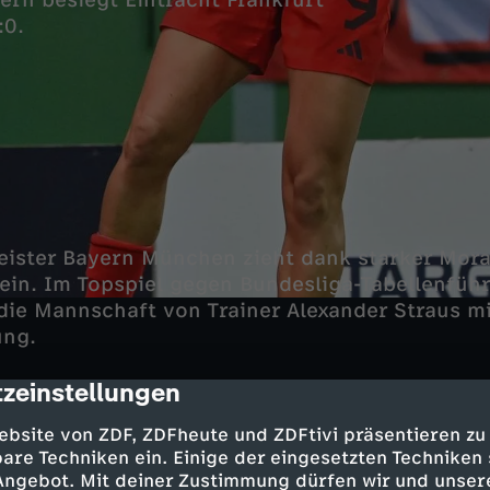
ern besiegt Eintracht Frankfurt
:0.
ister Bayern München zieht dank starker Moral
ein. Im Topspiel gegen Bundesliga-Tabellenführ
die Mannschaft von Trainer Alexander Straus mit
ung.
zeinstellungen
cription
ovic rettete die Münchnerinnen in der 90. Min
ebsite von ZDF, ZDFheute und ZDFtivi präsentieren zu
e Verlängerung, dort schossen in Glodis Perla V
are Techniken ein. Einige der eingesetzten Techniken
Tanikawa (104.) und Damnjanovic (109.) die B
 Angebot. Mit deiner Zustimmung dürfen wir und unser