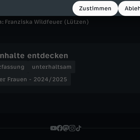
Zustimmen
Able
n:
Franziska Wildfeuer (Lützen)
Inhalte entdecken
zfassung
unterhaltsam
er Frauen - 2024/2025