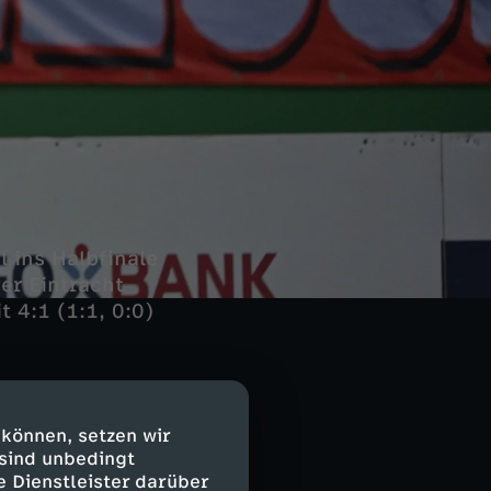
 ins Halbfinale
er Eintracht
 4:1 (1:1, 0:0)
ute mit dem
 können, setzen wir
iggosdottirin
 sind unbedingt
ayern dann zum
e Dienstleister darüber