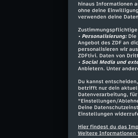
Sieg. Ein Eigen
hinaus Informationen a
ohne deine Einwilligung
Vorjahresfinali
verwenden deine Daten
stehen beide Te
weisen das bess
Zustimmungspflichtige
• Personalisierung:
Die 
Angebot des ZDF an dic
personalisieren wir au
Die Aufst
ZDFtivi. Daten von Dri
• Social Media und ext
FC Bayern Mün
Anbietern. Unter ander
Kett) – Lohmann 
Damnjanovic), H
Du kannst entscheiden,
Trainer:
Alexand
betrifft nur dein aktu
Datenverarbeitung, für 
"Einstellungen/Ablehn
Deine Datenschutzeinst
Eintracht Frankf
Einstellungen widerruf
Aehling, Lührße
Hier findest du das Im
– Anyomi (80. P
Weitere Informationen 
Trainer:
Niko Ar