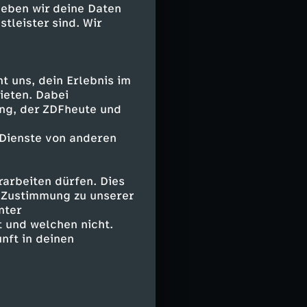
atte den
geben wir deine Daten
stleister sind. Wir
ht. In der Liga
nkfurterinnen
 uns, dein Erlebnis im
ieten. Dabei
ing, der ZDFheute und
 Dienste von anderen
on, Simon (85.
tler (70.
arbeiten dürfen. Dies
e Zustimmung zu unserer
nter
 und welchen nicht.
nft in deinen
(106. Veit),
Gräwe, Freigang