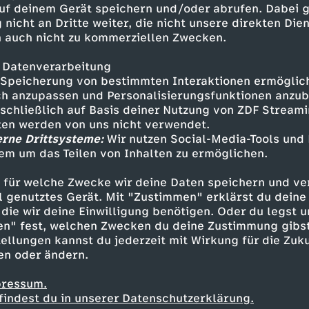
tor von Nationalspielerin Carolin Simon (79.) h
uf deinem Gerät speichern und/oder abrufen. Dabei 
 nicht an Dritte weiter, die nicht unsere direkten Dien
sten zuvor an den Rand des Ausscheidens gebrac
 auch nicht zu kommerziellen Zwecken.
ams punktgleich an der Tabellenspitze, die Fra
ere Torverhältnis auf.
 Datenverarbeitung
Speicherung von bestimmten Interaktionen ermöglicht
h anzupassen und Personalisierungsfunktionen anzub
sschließlich auf Basis deiner Nutzung von ZDF Stream
ellungen:
tten werden von uns nicht verwendet.
erne Drittsysteme:
Wir nutzen Social-Media-Tools und
chen:
Mahmutovic - Gwinn, Viggosdottir, Erikss
em um das Teilen von Inhalten zu ermöglichen.
(99. Caruso), Zadrazil (70. Zigiotti Olme), Sehi
arder, Bühl - Schüller (85. Tanikawa)
 für welche Zwecke wir deine Daten speichern und ver
er Straus
ell genutztes Gerät. Mit "Zustimmen" erklärst du dein
die wir deine Einwilligung benötigen. Oder du legst u
en" fest, welchen Zwecken du deine Zustimmung gibst
ellungen kannst du jederzeit mit Wirkung für die Zuku
urt:
Johannes - Wolter (111. Riesen), Doorsoun 
en oder ändern.
n - Senß (94. Wamser), Pawollek (106. Chiba), 
pressum.
rasnikar), Reuteler
findest du in unserer Datenschutzerklärung.
nautis