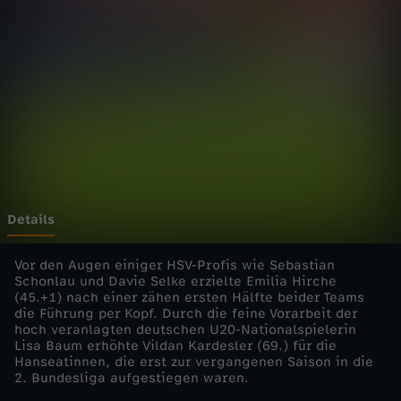
a
l
d
e
r
F
Details
r
Vor den Augen einiger HSV-Profis wie Sebastian
Schonlau und Davie Selke erzielte Emilia Hirche
(45.+1) nach einer zähen ersten Hälfte beider Teams
a
die Führung per Kopf. Durch die feine Vorarbeit der
hoch veranlagten deutschen U20-Nationalspielerin
u
Lisa Baum erhöhte Vildan Kardesler (69.) für die
Hanseatinnen, die erst zur vergangenen Saison in die
2. Bundesliga aufgestiegen waren.
e