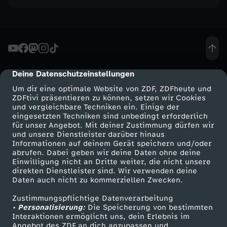
2
5
-
Deine Datenschutzeinstellungen
cmp-dialog-description
H
Um dir eine optimale Website von ZDF, ZDFheute und
ZDFtivi präsentieren zu können, setzen wir Cookies
S
und vergleichbare Techniken ein. Einige der
eingesetzten Techniken sind unbedingt erforderlich
für unser Angebot. Mit deiner Zustimmung dürfen wir
V
Mehr ZDF
Service
und unsere Dienstleister darüber hinaus
Informationen auf deinem Gerät speichern und/oder
ZDF-Apps
ZDFmitreden
abrufen. Dabei geben wir deine Daten ohne deine
g
Einwilligung nicht an Dritte weiter, die nicht unsere
Smart TV
Kontakt zum ZDF
direkten Dienstleister sind. Wir verwenden deine
e
Daten auch nicht zu kommerziellen Zwecken.
ZDFtext
Tickets
Zustimmungspflichtige Datenverarbeitung
Livestreams
Zuschauerservice
w
• Personalisierung:
Die Speicherung von bestimmten
Sendungen A-Z
Hilfe
Interaktionen ermöglicht uns, dein Erlebnis im
Angebot des ZDF an dich anzupassen und