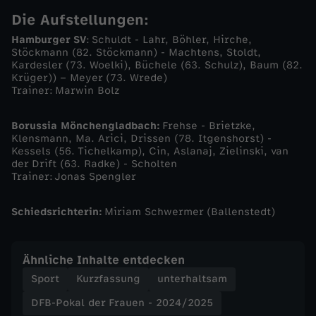
Die Aufstellungen:
n
Hamburger SV
: Schuldt - Lahr, Böhler, Hirche,
Stöckmann (82. Stöckmann) - Machtens, Stoldt,
-
Kardesler (73. Woelki), Büchele (63. Schulz), Baum (82.
Krüger)) – Meyer (73. Wrede)
Trainer: Marwin Bolz
2
0
Borussia Mönchengladbach:
Frehse - Brietzke,
Klensmann, Ma. Arici, Drissen (78. Itgenshorst) -
Kessels (56. Tichelkamp), Cin, Aslanaj, Zielinski, van
2
der Drift (63. Radke) - Scholten
Trainer: Jonas Spengler
4
Schiedsrichterin:
Miriam Schwermer (Ballenstedt)
/
Ähnliche Inhalte entdecken
2
Sport
Kurzfassung
unterhaltsam
0
DFB-Pokal der Frauen - 2024/2025