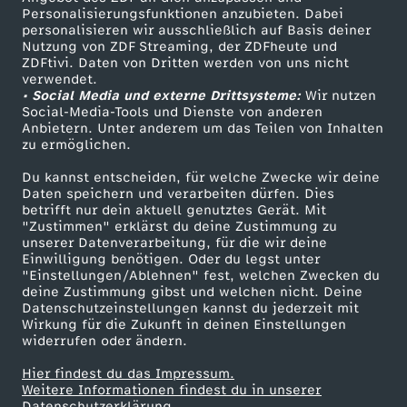
i
TV-Programm
Personalisierungsfunktionen anzubieten. Dabei
personalisieren wir ausschließlich auf Basis deiner
n
Nutzung von ZDF Streaming, der ZDFheute und
ZDFtivi. Daten von Dritten werden von uns nicht
Das ZDF
verwendet.
n
• Social Media und externe Drittsysteme:
Wir nutzen
ZDF Unternehmen
Social-Media-Tools und Dienste von anderen
Anbietern. Unter anderem um das Teilen von Inhalten
Karriere
t
zu ermöglichen.
Presseportal
Z
Du kannst entscheiden, für welche Zwecke wir deine
ZDF goes Schule
Daten speichern und verarbeiten dürfen. Dies
betrifft nur dein aktuell genutztes Gerät. Mit
Werbefernsehen
w
"Zustimmen" erklärst du deine Zustimmung zu
unserer Datenverarbeitung, für die wir deine
Mainzelmännchen
Einwilligung benötigen. Oder du legst unter
e
"Einstellungen/Ablehnen" fest, welchen Zwecken du
deine Zustimmung gibst und welchen nicht. Deine
i
Datenschutzeinstellungen kannst du jederzeit mit
Wirkung für die Zukunft in deinen Einstellungen
widerrufen oder ändern.
t
Hier findest du das Impressum.
Partner
Weitere Informationen findest du in unserer
l
Datenschutzerklärung.