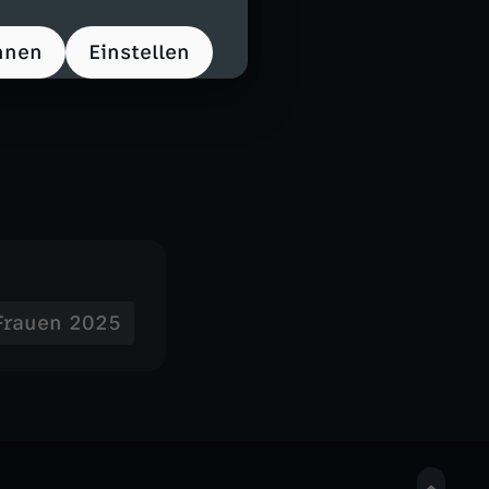
ett (58. Cerci)
, Bühl - Anyomi
hnen
Einstellen
Frauen 2025