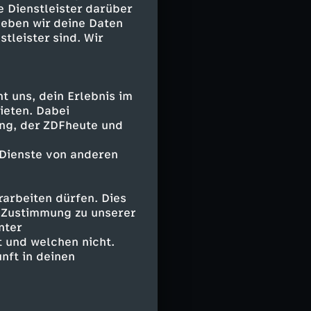
e Dienstleister darüber
 die DFB-Frauen
geben wir deine Daten
h Melvine
stleister sind. Wir
 uns, dein Erlebnis im
 immer mehr.
ieten. Dabei
ttert werden.
ing, der ZDFheute und
 Dienste von anderen
arbeiten dürfen. Dies
y, Lakrar, de
e Zustimmung zu unserer
 Geyoro -
nter
 und welchen nicht.
nft in deinen