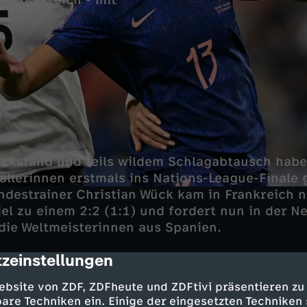
n Frankreich - mit
ckstand und teils wildem Schlagabtausch habe
llerinnen erstmals ins Nations-League-Finale 
destrainer Christian Wück kam in Frankreich 
iel zu einem 2:2 (1:1) und fordert nun in der N
die Weltmeisterinnen aus Spanien.
zeinstellungen
cription
sgleich sorgt für Anspannung
ebsite von ZDF, ZDFheute und ZDFtivi präsentieren zu
are Techniken ein. Einige der eingesetzten Techniken