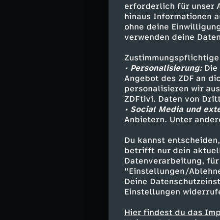
erforderlich für unser
Nicole Anyomi (1
hinaus Informationen a
im Stade Michel
ohne deine Einwilligung
Malard (3.) frü
verwenden deine Daten
Zustimmungspflichtige
• Personalisierung:
Die 
Mit zunehmender
Angebot des ZDF an dic
Nach dem Ausgle
personalisieren wir au
ZDFtivi. Daten von Dri
• Social Media und ext
Anbietern. Unter ander
Die Aufst
Du kannst entscheiden,
Frankreich:
Peyr
betrifft nur dein aktu
Almeida (84. Sa
Datenverarbeitung, für 
Karchaoui, Mala
"Einstellungen/Ablehn
Trainer:
Laurent
Deine Datenschutzeinst
Einstellungen widerruf
Hier findest du das Im