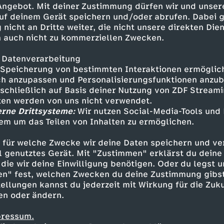
 Angebot. Mit deiner Zustimmung dürfen wir und unser
2.) und Klara Bühl (50.) erzielten die Tore für
uf deinem Gerät speichern und/oder abrufen. Dabei 
-d'Ornano. Die Französinnen waren zuvor durc
 nicht an Dritte weiter, die nicht unsere direkten Dien
h in Führung gegangen.
 auch nicht zu kommerziellen Zwecken.
 Datenverarbeitung
Speicherung von bestimmten Interaktionen ermöglicht
 Spieldauer steigerte sich das DFB-Team aber
h anzupassen und Personalisierungsfunktionen anzub
ich durch Clara Mateo (89.) musste noch gezi
sschließlich auf Basis deiner Nutzung von ZDF Stream
tten werden von uns nicht verwendet.
erne Drittsysteme:
Wir nutzen Social-Media-Tools und
em um das Teilen von Inhalten zu ermöglichen.
ellungen:
 für welche Zwecke wir deine Daten speichern und ver
aud-Mangin – Bacha (90.+1 Bussy), Mbock Bath
ell genutztes Gerät. Mit "Zustimmen" erklärst du dein
moura) - Jean-Francois, Baltimore (84. Feller),
die wir deine Einwilligung benötigen. Oder du legst u
rd (63. Mateo), D. Cascarino (63. Diani)
en" fest, welchen Zwecken du deine Zustimmung gibst
 Bonadei
ellungen kannst du jederzeit mit Wirkung für die Zuku
en oder ändern.
pressum.