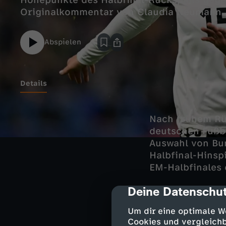
Höhepunkte des Halbfinal-Rückspiels gege
Originalkommentar von Claudia Neumann.
Abspielen
Details
Nach frühem Rü
deutschen Fußba
Auswahl von Bun
Halbfinal-Hinsp
EM-Halbfinales 
Deine Datenschut
cmp-dialog-des
Später Au
Um dir eine optimale W
Cookies und vergleichb