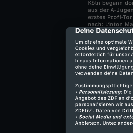
Köln begann dom
aus der A-Jugen
erstes Profi-To
nach: Linton Ma
Deine Datenschut
cmp-dialog-des
Olesen das zwei
beim vermeintli
Um dir eine optimale W
Pause.
Cookies und vergleichb
erforderlich für unser
hinaus Informationen a
ohne deine Einwilligung
Ein Handelfmete
verwenden deine Daten
Timo Hübers spr
(59.). Da bei de
Zustimmungspflichtige
Unentschieden 
• Personalisierung:
Die 
Angebot des ZDF an dic
personalisieren wir au
ZDFtivi. Daten von Dri
Auswärtsa
• Social Media und ext
Anbietern. Unter ander
SVS-Torhüter Ni