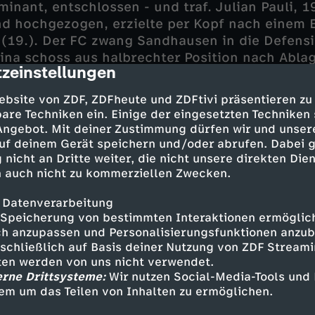
inant, entschlossen - und traf. Julian Pauli, 1
d hochgezogen, erzielte per Kopf nach einem E
r (19.). Der FC zwang Sandhausen in die Defens
ina schoss aus halbrechter Position nach Abla
zeinstellungen
cription
te Tor. Nur ein Foul-Pfiff von Schiedsrichter B
chen Kölner 3:0 verhinderte eine Entscheidung
ebsite von ZDF, ZDFheute und ZDFtivi präsentieren zu
are Techniken ein. Einige der eingesetzten Techniken
 Angebot. Mit deiner Zustimmung dürfen wir und unser
uf deinem Gerät speichern und/oder abrufen. Dabei 
 nicht an Dritte weiter, die nicht unsere direkten Dien
r holte Sandhausen ins Spiel. Dem FC-Innenver
 auch nicht zu kommerziellen Zwecken.
ang der Ball an die Hand, Besar Halimi verwand
n Kölnern wie schon beim Ligastart - eine Niede
 Datenverarbeitung
- die Chancenverwertung nicht stimmte, blieb
Speicherung von bestimmten Interaktionen ermöglicht
h anzupassen und Personalisierungsfunktionen anzub
sschließlich auf Basis deiner Nutzung von ZDF Stream
tten werden von uns nicht verwendet.
tmosphäre für SVS
erne Drittsysteme:
Wir nutzen Social-Media-Tools und
em um das Teilen von Inhalten zu ermöglichen.
kolai Rehnen verhinderte in Auswärtsatmosphä