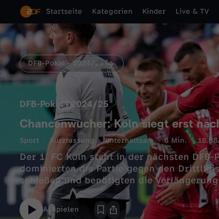
Startseite
Kategorien
Kinder
Live & TV
DFB-Pokal - 2024/25
DFB-Pokal - 2024/25
Chancenwucher: Köln siegt erst nac
Sport
Kurzfassung
unterhaltsam
6 Min.
18.08
Der 1. FC Köln steht in der nächsten DFB-
dominierten die Partie gegen den Drittligi
schießen und benötigten die Verlängerung
Abspielen