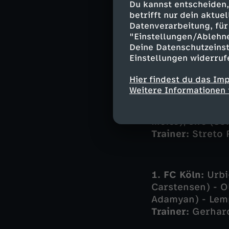
Du kannst entscheiden,
Zuschauern mehr
betrifft nur dein aktu
Meier zum Ausgl
Datenverarbeitung, für 
Kölner Sieg.
"Einstellungen/Ablehn
Deine Datenschutzeinst
Einstellungen widerruf
Die Aufst
Hier findest du das Im
Weitere Informationen 
SV Sandhausen:
Schikora, Mühlin
Meier), Iwe (89
Trainer:
Streto 
1. FC Köln:
Urbig
Carstensen) - O
Adamyan) - Lemp
Trainer:
Gerhar