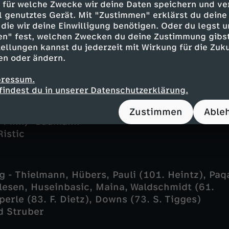
 für welche Zwecke wir deine Daten speichern und ver
fach weitere Gegentreffer, und dann traf tats
ell genutztes Gerät. Mit "Zustimmen" erklärst du dein
eich. Olesen (116.) besiegelte spät den völlig
die wir deine Einwilligung benötigen. Oder du legst u
en" fest, welchen Zwecken du deine Zustimmung gibst
ellungen kannst du jederzeit mit Wirkung für die Zuku
en oder ändern.
ellungen:
pressum.
findest du in unserer Datenschutzerklärung.
Rehnen - Stolze, Lorch (95. Girdvainis), Lewald
g (63. Wolf), Halimi (77. Greil), D. Otto (63. R.
Zustimmen
Able
. Pink) -Baumann
Ristic
 - Thielmann, Hübers, Pauli (101. Heintz), Paq
lesen, Huseinbasic, Maina, Waldschmidt (61.
erle (83. F. Dietz), Downs (73. S. Tigges)
d Struber