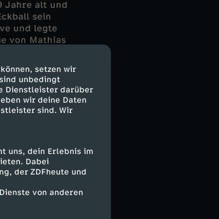
9 Jahre alt und
ckball sein
ive und legte
ge von Mathias
enjamin Brand
 noch vor der
 können, setzen wir
 sind unbedingt
e Dienstleister darüber
geben wir deine Daten
stleister sind. Wir
teidiger
elte sicher
rlage, ein
 es spannend.
 uns, dein Erlebnis im
ieten. Dabei
ing, der ZDFheute und
 Dienste von anderen
re vor 15.000