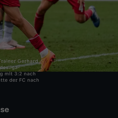
Trainer Gerhard
desliga-
g mit 3:2 nach
atte der FC nach
use