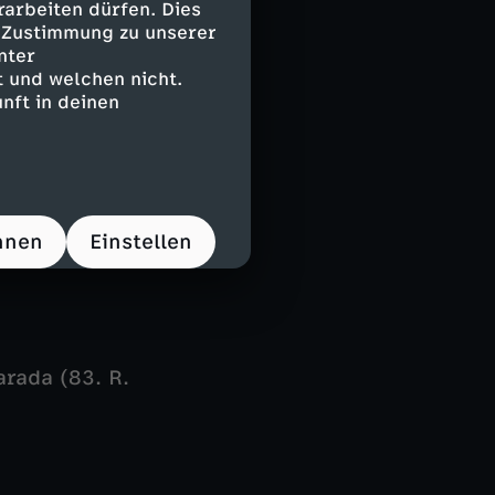
arbeiten dürfen. Dies
ächlich Richard
e Zustimmung zu unserer
 verdienten
nter
 und welchen nicht.
nft in deinen
, Ehlich -
hnen
Einstellen
arada (83. R.