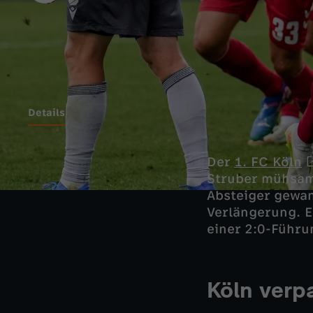
Details
Der
1. FC Köln
Struber mühsam 
Absteiger gewan
Verlängerung. E
einer 2:0-Führu
Köln verp