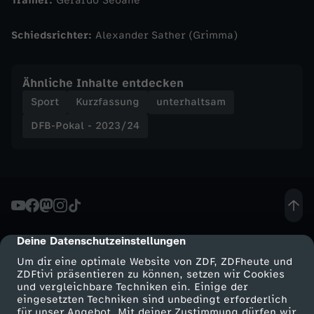
Trainer:
Gerardo Seoane
e
r
Schiedsrichter:
Alexander Sather (Grimma)
b
Ähnliche Inhalte entdecken
Sport
Kurzfassung
unterhaltsam
e
DFB-Pokal - 2023/24
i
B
e
r
Deine Datenschutzeinstellungen
cmp-dialog-description
Um dir eine optimale Website von ZDF, ZDFheute und
s
ZDFtivi präsentieren zu können, setzen wir Cookies
und vergleichbare Techniken ein. Einige der
eingesetzten Techniken sind unbedingt erforderlich
e
für unser Angebot. Mit deiner Zustimmung dürfen wir