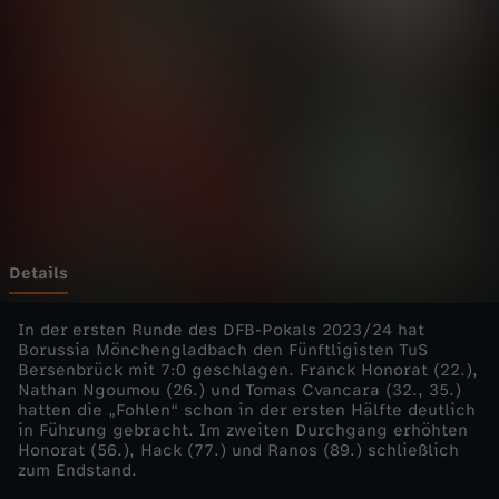
a
l
-
2
0
2
Details
3
In der ersten Runde des DFB-Pokals 2023/24 hat
Borussia Mönchengladbach den Fünftligisten TuS
Bersenbrück mit 7:0 geschlagen. Franck Honorat (22.),
/
Nathan Ngoumou (26.) und Tomas Cvancara (32., 35.)
hatten die „Fohlen“ schon in der ersten Hälfte deutlich
2
in Führung gebracht. Im zweiten Durchgang erhöhten
Honorat (56.), Hack (77.) und Ranos (89.) schließlich
zum Endstand.
4