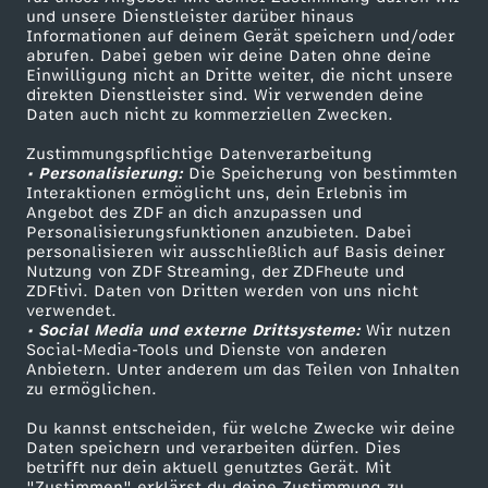
Mehr ZDF
Service
und unsere Dienstleister darüber hinaus
Informationen auf deinem Gerät speichern und/oder
n
ZDF-Apps
ZDFmitreden
abrufen. Dabei geben wir deine Daten ohne deine
Einwilligung nicht an Dritte weiter, die nicht unsere
Smart TV
Kontakt zum ZDF
b
direkten Dienstleister sind. Wir verwenden deine
Daten auch nicht zu kommerziellen Zwecken.
ZDFtext
Tickets
r
Zustimmungspflichtige Datenverarbeitung
Livestreams
Zuschauerservice
• Personalisierung:
Die Speicherung von bestimmten
Sendungen A-Z
Hilfe
Interaktionen ermöglicht uns, dein Erlebnis im
ü
Angebot des ZDF an dich anzupassen und
TV-Programm
Personalisierungsfunktionen anzubieten. Dabei
c
personalisieren wir ausschließlich auf Basis deiner
Nutzung von ZDF Streaming, der ZDFheute und
ZDFtivi. Daten von Dritten werden von uns nicht
k
Das ZDF
verwendet.
• Social Media und externe Drittsysteme:
Wir nutzen
ZDF Unternehmen
Social-Media-Tools und Dienste von anderen
Anbietern. Unter anderem um das Teilen von Inhalten
Karriere
zu ermöglichen.
Presseportal
Du kannst entscheiden, für welche Zwecke wir deine
ZDF goes Schule
Daten speichern und verarbeiten dürfen. Dies
betrifft nur dein aktuell genutztes Gerät. Mit
Werbefernsehen
"Zustimmen" erklärst du deine Zustimmung zu