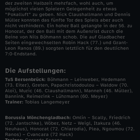
der zweiten Halbzeit mehrfach, wohl auch, um
s
möglichst vielen Spielern Gelegenheit zu etwas
"Pokalluft" zu geben. Nick Claushallmann und Dennis
Müller konnten das fünfte Tor des Spiels aber auch
i
nicht verhindern. Ein hoher Ball gelangte in der 56. zu
Honorat, der den Ball mit dem Außenrist durch die
e
Beine von Nils Böhmann schob. Die auf Gladbacher
Seiten eingewechselten Robin Hack (77.) und Grant-
Leon Ranos (89.) sorgten letztlich für den deutlichen
g
7:0-Endstand.
t
Die Aufstellungen:
TuS Bersenbrück:
Böhmann – Leinweber, Hedemann
l
(73. Eiter), Greten, Papachristodoulou – Waldow (70.
Aloi), Muric (46. Claushallmann), Manneh (46. Müller),
o
Bannink, Reimerink – Lührmann (60. Meyer)
Trainer:
Tobias Langemeyer
c
Borussia Mönchengladbach:
Omlin – Scally, Friedrich
(72. Jantschke), Wöber, Netz – Weigl, Itakura (46.
k
Neuhaus), Honorat (72. Chiarodia), Plea, Ngoumou (72.
Ranos) – Cvancara (72 Hack)