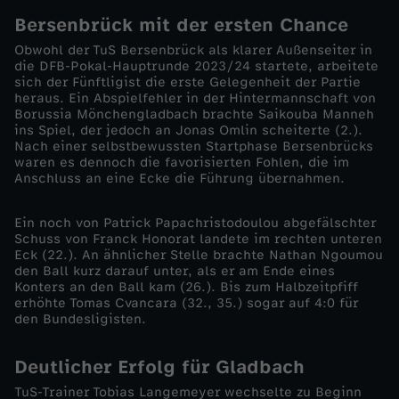
Bersenbrück mit der ersten Chance
-
Obwohl der TuS Bersenbrück als klarer Außenseiter in
die DFB-Pokal-Hauptrunde 2023/24 startete, arbeitete
G
sich der Fünftligist die erste Gelegenheit der Partie
heraus. Ein Abspielfehler in der Hintermannschaft von
Borussia Mönchengladbach brachte Saikouba Manneh
l
ins Spiel, der jedoch an Jonas Omlin scheiterte (2.).
Nach einer selbstbewussten Startphase Bersenbrücks
a
waren es dennoch die favorisierten Fohlen, die im
Anschluss an eine Ecke die Führung übernahmen.
d
Ein noch von Patrick Papachristodoulou abgefälschter
Schuss von Franck Honorat landete im rechten unteren
b
Eck (22.). An ähnlicher Stelle brachte Nathan Ngoumou
den Ball kurz darauf unter, als er am Ende eines
a
Konters an den Ball kam (26.). Bis zum Halbzeitpfiff
erhöhte Tomas Cvancara (32., 35.) sogar auf 4:0 für
den Bundesligisten.
c
Deutlicher Erfolg für Gladbach
h
TuS-Trainer Tobias Langemeyer wechselte zu Beginn