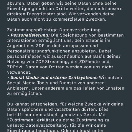
u
ZDF-Apps
ZDFmitreden
abrufen. Dabei geben wir deine Daten ohne deine
Einwilligung nicht an Dritte weiter, die nicht unsere
Smart TV
Kontakt zum ZDF
direkten Dienstleister sind. Wir verwenden deine
s
Daten auch nicht zu kommerziellen Zwecken.
ZDFtext
Tickets
e
Zustimmungspflichtige Datenverarbeitung
Livestreams
Zuschauerservice
• Personalisierung:
Die Speicherung von bestimmten
Sendungen A-Z
Hilfe
Interaktionen ermöglicht uns, dein Erlebnis im
n
Angebot des ZDF an dich anzupassen und
TV-Programm
Personalisierungsfunktionen anzubieten. Dabei
personalisieren wir ausschließlich auf Basis deiner
i
Nutzung von ZDF Streaming, der ZDFheute und
ZDFtivi. Daten von Dritten werden von uns nicht
Das ZDF
n
verwendet.
• Social Media und externe Drittsysteme:
Wir nutzen
ZDF Unternehmen
Social-Media-Tools und Dienste von anderen
s
Anbietern. Unter anderem um das Teilen von Inhalten
Karriere
zu ermöglichen.
Presseportal
V
Du kannst entscheiden, für welche Zwecke wir deine
ZDF goes Schule
Daten speichern und verarbeiten dürfen. Dies
i
betrifft nur dein aktuell genutztes Gerät. Mit
Werbefernsehen
"Zustimmen" erklärst du deine Zustimmung zu
unserer Datenverarbeitung, für die wir deine
Mainzelmännchen
e
Einwilligung benötigen. Oder du legst unter