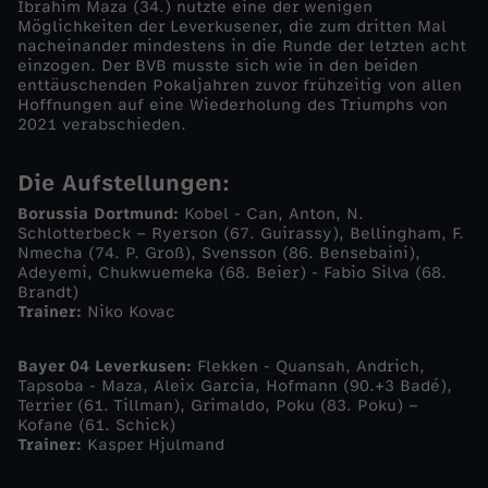
Ibrahim Maza (34.) nutzte eine der wenigen
Möglichkeiten der Leverkusener, die zum dritten Mal
-
nacheinander mindestens in die Runde der letzten acht
einzogen. Der BVB musste sich wie in den beiden
enttäuschenden Pokaljahren zuvor frühzeitig von allen
M
Hoffnungen auf eine Wiederholung des Triumphs von
2021 verabschieden.
a
Die Aufstellungen:
z
Borussia Dortmund:
Kobel - Can, Anton, N.
Schlotterbeck – Ryerson (67. Guirassy), Bellingham, F.
a
Nmecha (74. P. Groß), Svensson (86. Bensebaini),
Adeyemi, Chukwuemeka (68. Beier) - Fabio Silva (68.
Brandt)
s
Trainer:
Niko Kovac
c
Bayer 04 Leverkusen:
Flekken - Quansah, Andrich,
Tapsoba - Maza, Aleix Garcia, Hofmann (90.+3 Badé),
h
Terrier (61. Tillman), Grimaldo, Poku (83. Poku) –
Kofane (61. Schick)
Trainer:
Kasper Hjulmand
i