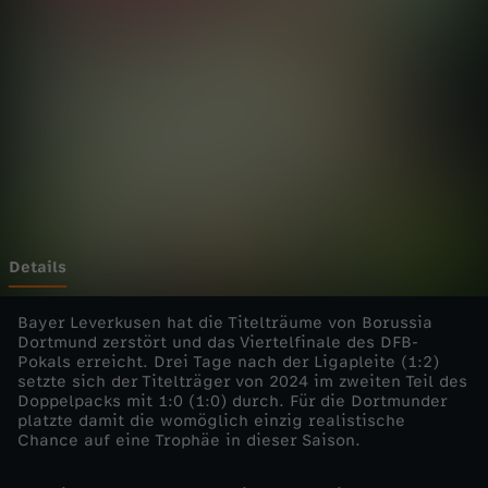
a
l
-
2
0
2
Details
5
Bayer Leverkusen hat die Titelträume von Borussia
Dortmund zerstört und das Viertelfinale des DFB-
Pokals erreicht. Drei Tage nach der Ligapleite (1:2)
/
setzte sich der Titelträger von 2024 im zweiten Teil des
Doppelpacks mit 1:0 (1:0) durch. Für die Dortmunder
2
platzte damit die womöglich einzig realistische
Chance auf eine Trophäe in dieser Saison.
6