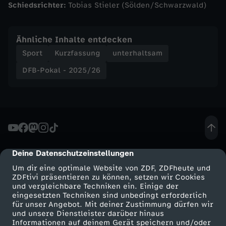
Schiedsrichter:
Tobias Stieler (Sölden/Schwarzwald)
e
ß
Ähnliche Inhalte entdecken
Sport
Kurzfassung
unterhaltsam
t
DFB-Pokal - 2025/26
L
e
v
Deine Datenschutzeinstellungen
cmp-dialog-description
e
Um dir eine optimale Website von ZDF, ZDFheute und
ZDFtivi präsentieren zu können, setzen wir Cookies
r
und vergleichbare Techniken ein. Einige der
eingesetzten Techniken sind unbedingt erforderlich
k
für unser Angebot. Mit deiner Zustimmung dürfen wir
Mehr ZDF
Service
und unsere Dienstleister darüber hinaus
Informationen auf deinem Gerät speichern und/oder