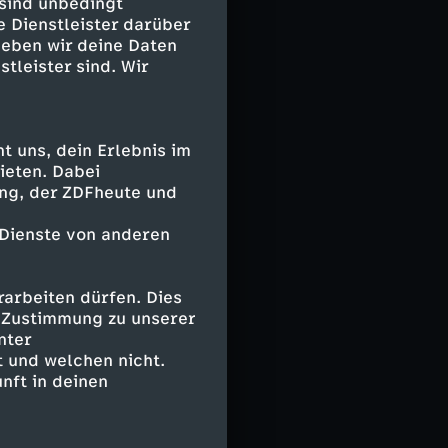
 sind unbedingt
eitpause aus
e Dienstleister darüber
geben wir deine Daten
stleister sind. Wir
ür die
en Arm
 uns, dein Erlebnis im
age erzwang das
ieten. Dabei
ing, der ZDFheute und
 Dienste von anderen
arbeiten dürfen. Dies
e Zustimmung zu unserer
. Saliakas),
nter
 Ceesay),
 und welchen nicht.
nft in deinen