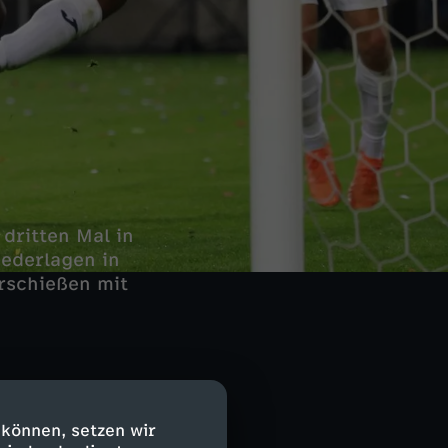
dritten Mal in
iederlagen in
erschießen mit
 können, setzen wir
Führung