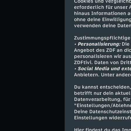
Cookies und vergleichb
gebracht. Grisc
erforderlich für unser
(47.).
hinaus Informationen a
ohne deine Einwilligung
verwenden deine Daten
Andrej Kramaric
Zustimmungspflichtige
Hoffenheimer Fü
• Personalisierung:
Die 
getroffen, als 
Angebot des ZDF an dic
Elfmeterschieße
personalisieren wir au
ZDFtivi. Daten von Dri
• Social Media und ext
Anbietern. Unter ander
Die Aufst
Du kannst entscheiden,
betrifft nur dein aktu
FC St. Pauli:
Vol
Datenverarbeitung, für 
Sands, Fujita, O
"Einstellungen/Ablehn
Afolayan (80. P
Deine Datenschutzeinst
Trainer:
Alexand
Einstellungen widerruf
Hier findest du das Im