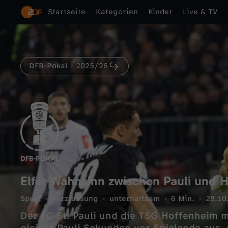
Startseite
Kategorien
Kinder
Live & TV
DFB-Pokal - 2025/26
Elfer-Wahnsinn zwischen Pauli und 
Sport
Kurzfassung
unterhaltsam
6 Min.
28.10
Der FC St. Pauli und die TSG Hoffenheim 