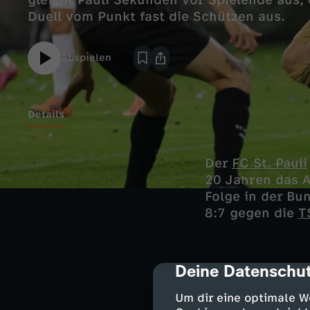
gleicht Pauli Sekunden vor Spielende aus
Duell vom Punkt fast die Schützen aus.
Abspielen
Details
Der
FC St. Pauli
20 Jahren das A
Folge in der Bu
8:7 gegen die
T
Schnelle T
Deine Datenschut
cmp-dialog-des
Um dir eine optimale W
Hauke Wahl hat