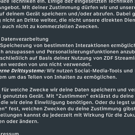
are Techniken ein. Einige der eingesetzten Techniken
ha Prömel glich ähnlich schnell nach der Halbz
 Angebot. Mit deiner Zustimmung dürfen wir und unser
uf deinem Gerät speichern und/oder abrufen. Dabei 
 nicht an Dritte weiter, die nicht unsere direkten Dien
 auch nicht zu kommerziellen Zwecken.
 sorgte mit einem umstrittenen Handelfmeter f
 Datenverarbeitung
hrung (107.). Wahl hatte der Ball am angelegt
Speicherung von bestimmten Interaktionen ermöglicht
er sich zur Seite drehte. Doch Matias Pereira L
h anzupassen und Personalisierungsfunktionen anzub
n (120.+2).
sschließlich auf Basis deiner Nutzung von ZDF Stream
tten werden von uns nicht verwendet.
erne Drittsysteme:
Wir nutzen Social-Media-Tools und
em um das Teilen von Inhalten zu ermöglichen.
ellungen:
 für welche Zwecke wir deine Daten speichern und ver
ell genutztes Gerät. Mit "Zustimmen" erklärst du dein
l - Wahl, Smith, Mets (90.+4 Ritzka) – Pyrka (66
die wir deine Einwilligung benötigen. Oder du legst u
ppie, Metcalfe (80. Kaars) - A. Hountondji (66.
en" fest, welchen Zwecken du deine Zustimmung gibst
ereira Lage)
ellungen kannst du jederzeit mit Wirkung für die Zuku
er Blessin
en oder ändern.
pressum.