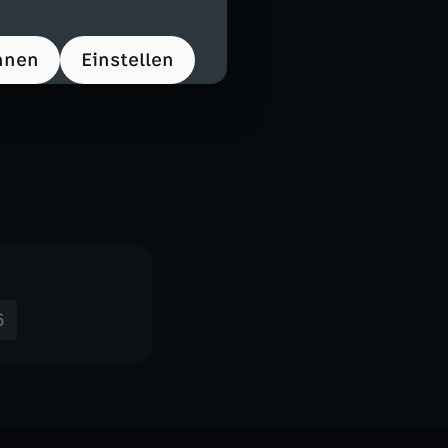
, Bernardo -
6. Tohumcu),
hnen
Einstellen
6