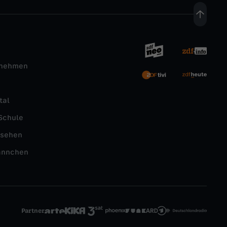
rnehmen
tal
Schule
nsehen
ännchen
Partner