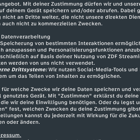
 Angebot. Mit deiner Zustimmung dürfen wir und unser
uf deinem Gerät speichern und/oder abrufen. Dabei 
 nicht an Dritte weiter, die nicht unsere direkten Dien
 auch nicht zu kommerziellen Zwecken.
 Datenverarbeitung
Speicherung von bestimmten Interaktionen ermöglicht
h anzupassen und Personalisierungsfunktionen anzub
sschließlich auf Basis deiner Nutzung von ZDF Stream
tten werden von uns nicht verwendet.
erne Drittsysteme:
Wir nutzen Social-Media-Tools und
em um das Teilen von Inhalten zu ermöglichen.
Inhalte entdecken
 für welche Zwecke wir deine Daten speichern und ver
zfassung
unterhaltsam
Top 10 Bundesliga-
ell genutztes Gerät. Mit "Zustimmen" erklärst du dein
die wir deine Einwilligung benötigen. Oder du legst u
en" fest, welchen Zwecken du deine Zustimmung gibst
ellungen kannst du jederzeit mit Wirkung für die Zuku
en oder ändern.
pressum.