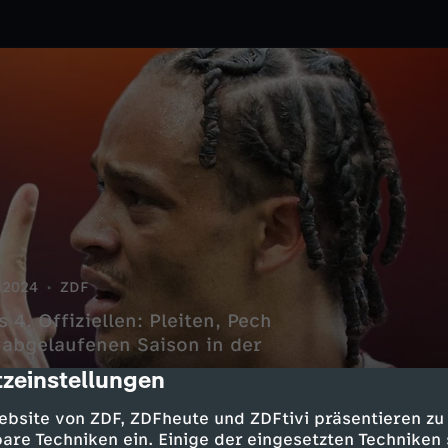
.2024
ZDF
4. Offiziellen: Pleiten, Pech
 abgelaufenen Saison in der
zeinstellungen
cription
ebsite von ZDF, ZDFheute und ZDFtivi präsentieren zu
are Techniken ein. Einige der eingesetzten Techniken