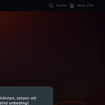
Suche
Mein ZDF
 können, setzen wir
 sind unbedingt