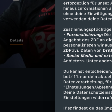
erforderlich für unser
hinaus Informationen a
ohne deine Einwilligung
verwenden deine Daten
Zustimmungspflichtige
• Personalisierung:
Die 
Angebot des ZDF an dic
Details
personalisieren wir au
ZDFtivi. Daten von Dri
• Social Media und ext
Anbietern. Unter ander
Ähnliche 
Du kannst entscheiden,
Sport
Kur
betrifft nur dein aktu
Datenverarbeitung, für 
"Einstellungen/Ablehn
Deine Datenschutzeinst
Einstellungen widerruf
Hier findest du das Im