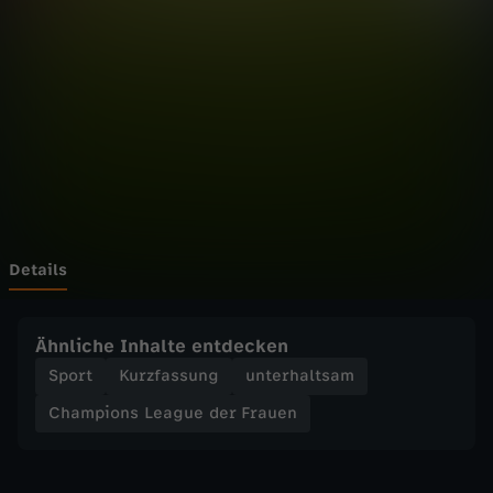
n
Wechseln zu: ZDFheute
s
L
e
a
g
Details
u
Ähnliche Inhalte entdecken
e
Sport
Kurzfassung
unterhaltsam
Champions League der Frauen
d
e