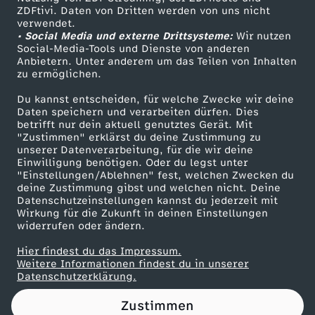
ZDFtivi. Daten von Dritten werden von uns nicht
i
Das ZDF
verwendet.
• Social Media und externe Drittsysteme:
Wir nutzen
ZDF Unternehmen
n
Social-Media-Tools und Dienste von anderen
Anbietern. Unter anderem um das Teilen von Inhalten
Karriere
zu ermöglichen.
a
Presseportal
Du kannst entscheiden, für welche Zwecke wir deine
ZDF goes Schule
Daten speichern und verarbeiten dürfen. Dies
l
betrifft nur dein aktuell genutztes Gerät. Mit
Werbefernsehen
"Zustimmen" erklärst du deine Zustimmung zu
e
unserer Datenverarbeitung, für die wir deine
Mainzelmännchen
Einwilligung benötigen. Oder du legst unter
"Einstellungen/Ablehnen" fest, welchen Zwecken du
:
deine Zustimmung gibst und welchen nicht. Deine
Datenschutzeinstellungen kannst du jederzeit mit
Wirkung für die Zukunft in deinen Einstellungen
F
widerrufen oder ändern.
C
Hier findest du das Impressum.
Partner
Weitere Informationen findest du in unserer
Datenschutzerklärung.
B
Zustimmen