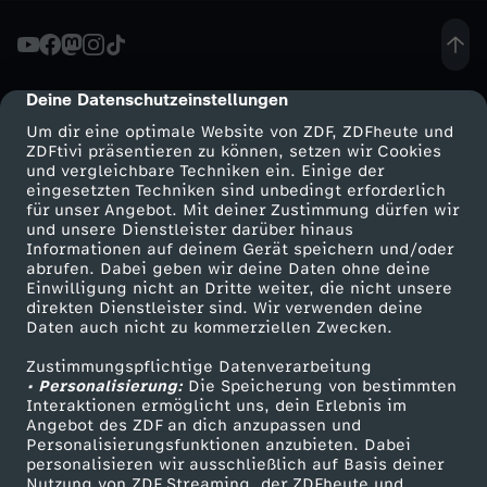
r
F
Deine Datenschutzeinstellungen
cmp-dialog-description
Um dir eine optimale Website von ZDF, ZDFheute und
r
ZDFtivi präsentieren zu können, setzen wir Cookies
und vergleichbare Techniken ein. Einige der
eingesetzten Techniken sind unbedingt erforderlich
a
für unser Angebot. Mit deiner Zustimmung dürfen wir
Mehr ZDF
Service
und unsere Dienstleister darüber hinaus
u
Informationen auf deinem Gerät speichern und/oder
ZDF-Apps
ZDFmitreden
abrufen. Dabei geben wir deine Daten ohne deine
Einwilligung nicht an Dritte weiter, die nicht unsere
e
Smart TV
Kontakt zum ZDF
direkten Dienstleister sind. Wir verwenden deine
Daten auch nicht zu kommerziellen Zwecken.
ZDFtext
Tickets
n
Zustimmungspflichtige Datenverarbeitung
Livestreams
Zuschauerservice
• Personalisierung:
Die Speicherung von bestimmten
-
Sendungen A-Z
Hilfe
Interaktionen ermöglicht uns, dein Erlebnis im
Angebot des ZDF an dich anzupassen und
TV-Programm
Personalisierungsfunktionen anzubieten. Dabei
F
personalisieren wir ausschließlich auf Basis deiner
Nutzung von ZDF Streaming, der ZDFheute und