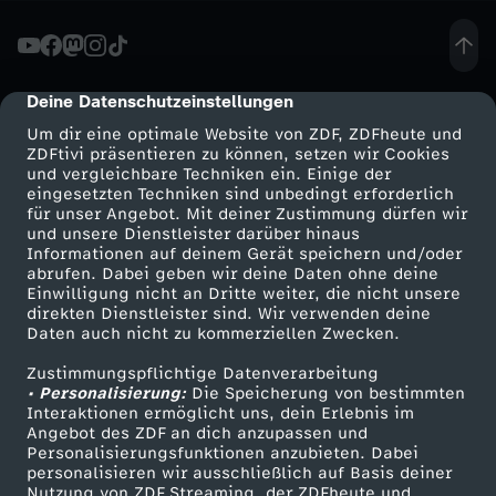
r
F
Deine Datenschutzeinstellungen
cmp-dialog-description
Um dir eine optimale Website von ZDF, ZDFheute und
r
ZDFtivi präsentieren zu können, setzen wir Cookies
und vergleichbare Techniken ein. Einige der
eingesetzten Techniken sind unbedingt erforderlich
a
für unser Angebot. Mit deiner Zustimmung dürfen wir
Mehr ZDF
Service
und unsere Dienstleister darüber hinaus
u
Informationen auf deinem Gerät speichern und/oder
ZDF-Apps
ZDFmitreden
abrufen. Dabei geben wir deine Daten ohne deine
Einwilligung nicht an Dritte weiter, die nicht unsere
e
Smart TV
Kontakt zum ZDF
direkten Dienstleister sind. Wir verwenden deine
Daten auch nicht zu kommerziellen Zwecken.
ZDFtext
Tickets
n
Zustimmungspflichtige Datenverarbeitung
Livestreams
Zuschauerservice
• Personalisierung:
Die Speicherung von bestimmten
-
Sendungen A-Z
Hilfe
Interaktionen ermöglicht uns, dein Erlebnis im
Angebot des ZDF an dich anzupassen und
TV-Programm
Personalisierungsfunktionen anzubieten. Dabei
S
personalisieren wir ausschließlich auf Basis deiner
Nutzung von ZDF Streaming, der ZDFheute und