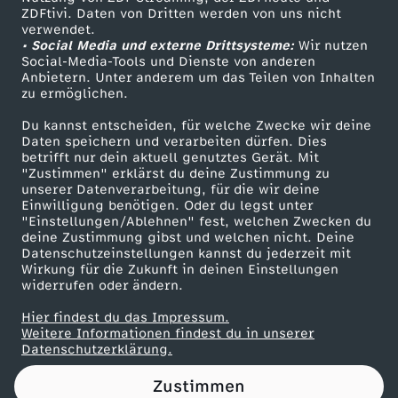
ZDFtivi. Daten von Dritten werden von uns nicht
t
Das ZDF
verwendet.
• Social Media und externe Drittsysteme:
Wir nutzen
ZDF Unternehmen
a
Social-Media-Tools und Dienste von anderen
Anbietern. Unter anderem um das Teilen von Inhalten
Karriere
zu ermöglichen.
r
Presseportal
Du kannst entscheiden, für welche Zwecke wir deine
ZDF goes Schule
Daten speichern und verarbeiten dürfen. Dies
k
betrifft nur dein aktuell genutztes Gerät. Mit
Werbefernsehen
"Zustimmen" erklärst du deine Zustimmung zu
e
unserer Datenverarbeitung, für die wir deine
Mainzelmännchen
Einwilligung benötigen. Oder du legst unter
"Einstellungen/Ablehnen" fest, welchen Zwecken du
T
deine Zustimmung gibst und welchen nicht. Deine
Datenschutzeinstellungen kannst du jederzeit mit
Wirkung für die Zukunft in deinen Einstellungen
e
widerrufen oder ändern.
a
Hier findest du das Impressum.
Partner
Weitere Informationen findest du in unserer
Datenschutzerklärung.
m
Zustimmen