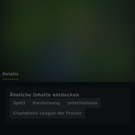
n
s
L
e
a
g
Details
u
Ähnliche Inhalte entdecken
e
Sport
Kurzfassung
unterhaltsam
Champions League der Frauen
d
e