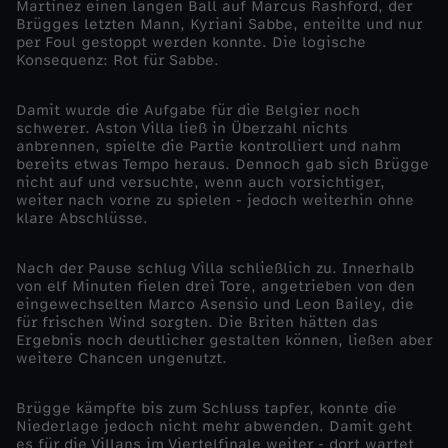
Martínez einen langen Ball auf Marcus Rashford, der
Brügges letzten Mann, Kyriani Sabbe, enteilte und nur
0
per Foul gestoppt werden konnte. Die logische
Konsequenz: Rot für Sabbe.
2
Damit wurde die Aufgabe für die Belgier noch
schwerer. Aston Villa ließ in Überzahl nichts
4
anbrennen, spielte die Partie kontrolliert und nahm
bereits etwas Tempo heraus. Dennoch gab sich Brügge
/
nicht auf und versuchte, wenn auch vorsichtiger,
weiter nach vorne zu spielen - jedoch weiterhin ohne
klare Abschlüsse.
2
Nach der Pause schlug Villa schließlich zu. Innerhalb
5
von elf Minuten fielen drei Tore, angetrieben von den
eingewechselten Marco Asensio und Leon Bailey, die
-
für frischen Wind sorgten. Die Briten hätten das
Ergebnis noch deutlicher gestalten können, ließen aber
weitere Chancen ungenutzt.
A
Brügge kämpfte bis zum Schluss tapfer, konnte die
s
Niederlage jedoch nicht mehr abwenden. Damit geht
es für die Villans im Viertelfinale weiter - dort wartet