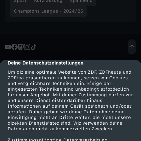
Sport
Kurzfassung
spannend
a
Champions League - 2024/25
c
h
t
'
Deine Datenschutzeinstellungen
cmp-dialog-description
Um dir eine optimale Website von ZDF, ZDFheute und
s
ZDFtivi präsentieren zu können, setzen wir Cookies
und vergleichbare Techniken ein. Einige der
eingesetzten Techniken sind unbedingt erforderlich
d
für unser Angebot. Mit deiner Zustimmung dürfen wir
Mehr ZDF
Service
und unsere Dienstleister darüber hinaus
Informationen auf deinem Gerät speichern und/oder
e
ZDF-Apps
ZDFmitreden
abrufen. Dabei geben wir deine Daten ohne deine
Einwilligung nicht an Dritte weiter, die nicht unsere
Smart TV
Kontakt zum ZDF
u
direkten Dienstleister sind. Wir verwenden deine
Daten auch nicht zu kommerziellen Zwecken.
ZDFtext
Tickets
t
Zustimmungspflichtige Datenverarbeitung
Livestreams
Zuschauerservice