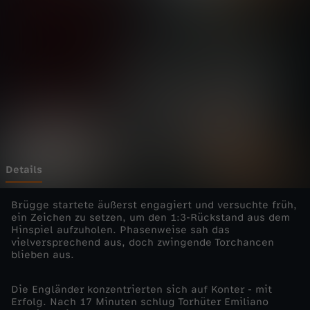
n
s
L
e
a
g
Details
u
Brügge startete äußerst engagiert und versuchte früh,
ein Zeichen zu setzen, um den 1:3-Rückstand aus dem
Hinspiel aufzuholen. Phasenweise sah das
e
vielversprechend aus, doch zwingende Torchancen
blieben aus.
-
Die Engländer konzentrierten sich auf Konter - mit
2
Erfolg. Nach 17 Minuten schlug Torhüter Emiliano