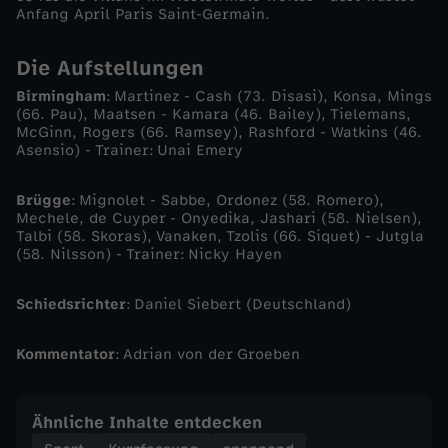
Anfang April Paris Saint-Germain.
t
Die Aufstellungen
o
Birmingham
: Martinez - Cash (73. Disasi), Konsa, Mings
n
(66. Pau), Maatsen - Kamara (46. Bailey), Tielemans,
McGinn, Rogers (66. Ramsey), Rashford - Watkins (46.
Asensio) - Trainer: Unai Emery
V
Brügge
: Mignolet - Sabbe, Ordonez (58. Romero),
i
Mechele, de Cuyper - Onyedika, Jashari (58. Nielsen),
Talbi (58. Skoras), Vanaken, Tzolis (66. Siquet) - Jutgla
(58. Nilsson) - Trainer: Nicky Hayen
l
Schiedsrichter
: Daniel Siebert (Deutschland)
l
a
Kommentator
: Adrian von der Groeben
m
Ähnliche Inhalte entdecken