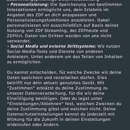
• Personalisierung:
Die Speicherung von bestimmten
Sendungen A-Z
Hilfe
Interaktionen ermöglicht uns, dein Erlebnis im
l
Angebot des ZDF an dich anzupassen und
TV-Programm
Personalisierungsfunktionen anzubieten. Dabei
i
personalisieren wir ausschließlich auf Basis deiner
Nutzung von ZDF Streaming, der ZDFheute und
ZDFtivi. Daten von Dritten werden von uns nicht
c
Das ZDF
verwendet.
• Social Media und externe Drittsysteme:
Wir nutzen
ZDF Unternehmen
Social-Media-Tools und Dienste von anderen
h
Anbietern. Unter anderem um das Teilen von Inhalten
Karriere
zu ermöglichen.
g
Presseportal
Du kannst entscheiden, für welche Zwecke wir deine
ZDF goes Schule
Daten speichern und verarbeiten dürfen. Dies
e
betrifft nur dein aktuell genutztes Gerät. Mit
Werbefernsehen
"Zustimmen" erklärst du deine Zustimmung zu
unserer Datenverarbeitung, für die wir deine
g
Mainzelmännchen
Einwilligung benötigen. Oder du legst unter
"Einstellungen/Ablehnen" fest, welchen Zwecken du
e
deine Zustimmung gibst und welchen nicht. Deine
Datenschutzeinstellungen kannst du jederzeit mit
Wirkung für die Zukunft in deinen Einstellungen
n
widerrufen oder ändern.