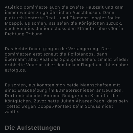
Atlético dominierte auch die zweite Halbzeit und kam
0
immer wieder zu gefährlichen Abschlüssen. Dann
plötzlich konterte Real - und Clement Lenglet foulte
Mbappé. Es schien, als seien die Königlichen zurück,
2
doch Vinicius Junior schoss den Elfmeter übers Tor in
Richtung Tribüne.
4
Das Achtelfinale ging in die Verlängerung. Dort
/
dominierten erst erneut die Rojiblancos, dann
übernahm aber Real das Spielgeschehen. Immer wieder
dribbelte Vinicius über den linken Flügel an - blieb aber
2
erfolglos.
5
Es schien, als könnten sich beide Mannschaften mit
einer Entscheidung im Elfmeterschießen anfreunden.
-
Dort entscheidet Antonio Rüdiger den Krimi für die
Königlichen. Zuvor hatte Julián Álvarez Pech, dass sein
Treffer wegen Doppel-Kontakt beim Schuss nicht
R
zählte.
e
Die Aufstellungen