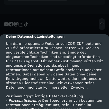
l
f
m
e
Deine Datenschutzeinstellungen
cmp-dialog-description
Um dir eine optimale Website von ZDF, ZDFheute und
t
ZDFtivi präsentieren zu können, setzen wir Cookies
und vergleichbare Techniken ein. Einige der
eingesetzten Techniken sind unbedingt erforderlich
e
für unser Angebot. Mit deiner Zustimmung dürfen wir
Mehr ZDF
Service
und unsere Dienstleister darüber hinaus
Informationen auf deinem Gerät speichern und/oder
r
ZDF-Apps
ZDFmitreden
abrufen. Dabei geben wir deine Daten ohne deine
Einwilligung nicht an Dritte weiter, die nicht unsere
Smart TV
Kontakt zum ZDF
g
direkten Dienstleister sind. Wir verwenden deine
Daten auch nicht zu kommerziellen Zwecken.
ZDFtext
Tickets
l
Zustimmungspflichtige Datenverarbeitung
Livestreams
Zuschauerservice
• Personalisierung:
Die Speicherung von bestimmten
Sendungen A-Z
Hilfe
Interaktionen ermöglicht uns, dein Erlebnis im
ü