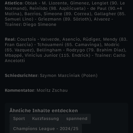
Atletico
: Oblak - M. Llorente, Gimenez, Lenglet (90. Le
a
Normand), Reinildo (98. Azpilicueta) - de Paul (90.+4
Molina), Barrios, Simeone (89. Correa), Gallagher (85.
Samuel Lino) - Griezmann (89. Sörloth), Alvarez -
l
Trainer: Diego Simeone
f
Real
: Courtois - Valverde, Asencio, Rüdiger, Mendy (83.
Fran Garcia) - Tchouameni (65. Camavinga), Modric
e
(65. Vazquez), Bellingham - Rodrygo (79. Brahim Diaz),
Mbappé, Vinicius Junior (115. Endrick) - Trainer: Carlo
Ancelotti
i
Schiedsrichter
: Szymon Marciniak (Polen)
e
Kommentator
: Moritz Zschau
r
t
Ähnliche Inhalte entdecken
Sport
Kurzfassung
spannend
E
Champions League - 2024/25