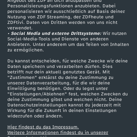
Angebot des ZDF an dich anzupassen und
TV-Programm
Personalisierungsfunktionen anzubieten. Dabei
c
personalisieren wir ausschließlich auf Basis deiner
Nutzung von ZDF Streaming, der ZDFheute und
ZDFtivi. Daten von Dritten werden von uns nicht
k
Das ZDF
verwendet.
• Social Media und externe Drittsysteme:
Wir nutzen
ZDF Unternehmen
Social-Media-Tools und Dienste von anderen
g
Anbietern. Unter anderem um das Teilen von Inhalten
Karriere
zu ermöglichen.
e
Presseportal
Du kannst entscheiden, für welche Zwecke wir deine
ZDF goes Schule
Daten speichern und verarbeiten dürfen. Dies
g
betrifft nur dein aktuell genutztes Gerät. Mit
Werbefernsehen
"Zustimmen" erklärst du deine Zustimmung zu
unserer Datenverarbeitung, für die wir deine
e
Mainzelmännchen
Einwilligung benötigen. Oder du legst unter
"Einstellungen/Ablehnen" fest, welchen Zwecken du
n
deine Zustimmung gibst und welchen nicht. Deine
Datenschutzeinstellungen kannst du jederzeit mit
Wirkung für die Zukunft in deinen Einstellungen
A
widerrufen oder ändern.
Hier findest du das Impressum.
t
Partner
Weitere Informationen findest du in unserer