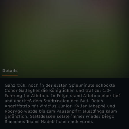
n
s
L
e
a
g
Details
u
Ganz früh, noch in der ersten Spielminute schockte
Conor Gallagher die Königlichen und traf zur 1:0-
Führung für Atlético. In Folge stand Atlético eher tief
e
und überließ dem Stadtrivalen den Ball. Reals
Angriffstrio mit Vinicius Junior, Kylian Mbappé und
-
Rodrygo wurde bis zum Pausenpfiff allerdings kaum
gefährlich. Stattdessen setzte immer wieder Diego
Simeones Teams Nadelstiche nach vorne.
2