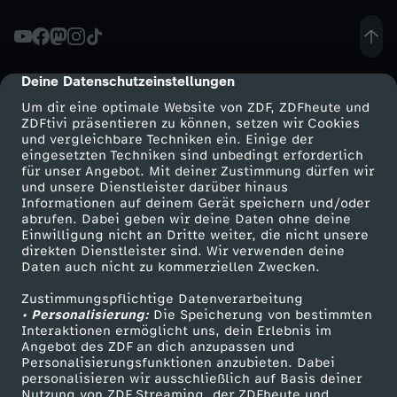
0
2
Deine Datenschutzeinstellungen
cmp-dialog-description
Um dir eine optimale Website von ZDF, ZDFheute und
4
ZDFtivi präsentieren zu können, setzen wir Cookies
und vergleichbare Techniken ein. Einige der
eingesetzten Techniken sind unbedingt erforderlich
/
für unser Angebot. Mit deiner Zustimmung dürfen wir
Mehr ZDF
Service
und unsere Dienstleister darüber hinaus
2
Informationen auf deinem Gerät speichern und/oder
ZDF-Apps
ZDFmitreden
abrufen. Dabei geben wir deine Daten ohne deine
Einwilligung nicht an Dritte weiter, die nicht unsere
5
Smart TV
Kontakt zum ZDF
direkten Dienstleister sind. Wir verwenden deine
Daten auch nicht zu kommerziellen Zwecken.
ZDFtext
Tickets
-
Zustimmungspflichtige Datenverarbeitung
Livestreams
Zuschauerservice
• Personalisierung:
Die Speicherung von bestimmten
F
Sendungen A-Z
Hilfe
Interaktionen ermöglicht uns, dein Erlebnis im
Angebot des ZDF an dich anzupassen und
TV-Programm
Personalisierungsfunktionen anzubieten. Dabei
C
personalisieren wir ausschließlich auf Basis deiner
Nutzung von ZDF Streaming, der ZDFheute und