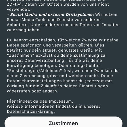
ZDFtivi. Daten von Dritten werden von uns nicht
L
Das ZDF
verwendet.
• Social Media und externe Drittsysteme:
Wir nutzen
ZDF Unternehmen
i
Social-Media-Tools und Dienste von anderen
Anbietern. Unter anderem um das Teilen von Inhalten
Karriere
zu ermöglichen.
v
Presseportal
Du kannst entscheiden, für welche Zwecke wir deine
ZDF goes Schule
Daten speichern und verarbeiten dürfen. Dies
e
betrifft nur dein aktuell genutztes Gerät. Mit
Werbefernsehen
"Zustimmen" erklärst du deine Zustimmung zu
r
unserer Datenverarbeitung, für die wir deine
Mainzelmännchen
Einwilligung benötigen. Oder du legst unter
"Einstellungen/Ablehnen" fest, welchen Zwecken du
p
deine Zustimmung gibst und welchen nicht. Deine
Datenschutzeinstellungen kannst du jederzeit mit
Wirkung für die Zukunft in deinen Einstellungen
o
widerrufen oder ändern.
o
Hier findest du das Impressum.
Partner
Weitere Informationen findest du in unserer
Datenschutzerklärung.
l
Zustimmen