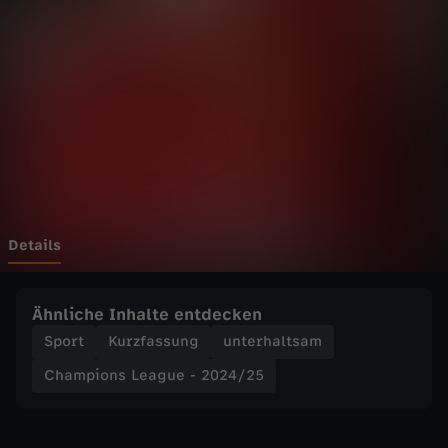
n
s
L
e
a
g
Details
u
Ähnliche Inhalte entdecken
e
Sport
Kurzfassung
unterhaltsam
Champions League - 2024/25
-
2