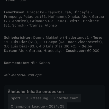
Trainer: Slot
N
a
Leverkusen
: Hradecky - Tapsoba, Tah, Hincapie -
Frimpong, Palacios (83. Hofmann), Xhaka, Aleix Garcia
(73. Andrich), Grimaldo (81. Tella) - Wirtz - Boniface
c
(81. Schick) - Trainer: Alonso
h
Schiedsrichter
: Danny Makkelie (Niederlande). -
Tore
:
1:0 Luis Diaz (61.), 2:0 Gakpo (63., nach Videobeweis),
3:0 Luis Diaz (83.), 4:0 Luis Diaz (90.+2). -
Gelbe
e
Karten
: Aleix Garcia, Hradecky. -
Zuschauer
: 60.000
i
Kommentator
: Nils Kaben
n
Mit Material von dpa
e
Ähnliche Inhalte entdecken
r
Sport
Kurzfassung
unterhaltsam
S
Champions League - 2024/25