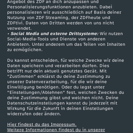
Angebot des ZDF an dich anzupassen und
TV-Programm
'
Personalisierungsfunktionen anzubieten. Dabei
personalisieren wir ausschließlich auf Basis deiner
Nutzung von ZDF Streaming, der ZDFheute und
s
ZDFtivi. Daten von Dritten werden von uns nicht
Das ZDF
verwendet.
• Social Media und externe Drittsysteme:
d
Wir nutzen
ZDF Unternehmen
Social-Media-Tools und Dienste von anderen
Anbietern. Unter anderem um das Teilen von Inhalten
Karriere
a
zu ermöglichen.
Presseportal
Du kannst entscheiden, für welche Zwecke wir deine
h
ZDF goes Schule
Daten speichern und verarbeiten dürfen. Dies
betrifft nur dein aktuell genutztes Gerät. Mit
Werbefernsehen
"Zustimmen" erklärst du deine Zustimmung zu
i
unserer Datenverarbeitung, für die wir deine
Mainzelmännchen
Einwilligung benötigen. Oder du legst unter
n
"Einstellungen/Ablehnen" fest, welchen Zwecken du
deine Zustimmung gibst und welchen nicht. Deine
Datenschutzeinstellungen kannst du jederzeit mit
Wirkung für die Zukunft in deinen Einstellungen
widerrufen oder ändern.
Hier findest du das Impressum.
Partner
Weitere Informationen findest du in unserer