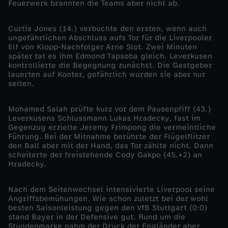
Feuerwerk brannten die Teams aber nicht ab.
0
Curtis Jones (14.) verbuchte den ersten, wenn auch
ungefährlichen Abschluss aufs Tor für die Liverpooler
2
Elf von Klopp-Nachfolger Arne Slot. Zwei Minuten
später tat es ihm Edmond Tapsoba gleich. Leverkusen
kontrollierte die Begegnung zunächst. Die Gastgeber
4
lauerten auf Konter, gefährlich wurden sie aber nur
selten.
/
Mohamed Salah prüfte kurz vor dem Pausenpfiff (43.)
2
Leverkusens Schlussmann Lukas Hradecky, fast im
Gegenzug erzielte Jeremy Frimpong die vermeintliche
Führung. Bei der Mitnahme berührte der Flügelflitzer
5
den Ball aber mit der Hand, das Tor zählte nicht. Dann
scheiterte der freistehende Cody Gakpo (45.+2) an
-
Hradecky.
L
Nach dem Seitenwechsel intensivierte Liverpool seine
Angriffsbemühungen. Wie schon zuletzt bei der wohl
besten Saisonleistung gegen den VfB Stuttgart (0:0)
e
stand Bayer in der Defensive gut. Rund um die
Stundenmarke nahm der Druck der Engländer aber