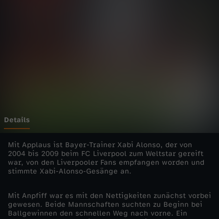
n
Wechseln zu: ZDFheute
s
L
e
a
g
Details
u
Mit Applaus ist Bayer-Trainer Xabi Alonso, der von
2004 bis 2009 beim FC Liverpool zum Weltstar gereift
war, von den Liverpooler Fans empfangen worden und
e
stimmte Xabi-Alonso-Gesänge an.
-
Mit Anpfiff war es mit den Nettigkeiten zunächst vorbei
gewesen. Beide Mannschaften suchten zu Beginn bei
2
Ballgewinnen den schnellen Weg nach vorne. Ein