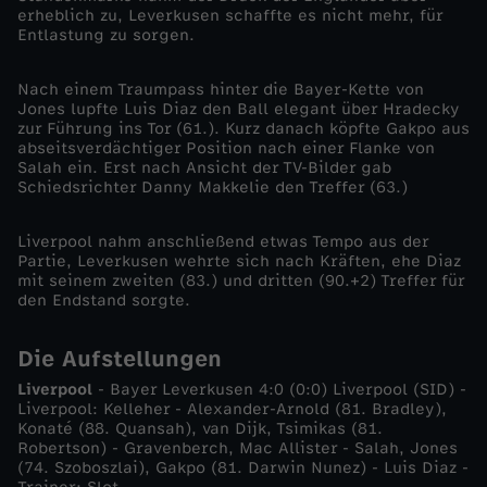
erheblich zu, Leverkusen schaffte es nicht mehr, für
v
Entlastung zu sorgen.
e
Nach einem Traumpass hinter die Bayer-Kette von
Jones lupfte Luis Diaz den Ball elegant über Hradecky
r
zur Führung ins Tor (61.). Kurz danach köpfte Gakpo aus
abseitsverdächtiger Position nach einer Flanke von
Salah ein. Erst nach Ansicht der TV-Bilder gab
k
Schiedsrichter Danny Makkelie den Treffer (63.)
u
Liverpool nahm anschließend etwas Tempo aus der
Partie, Leverkusen wehrte sich nach Kräften, ehe Diaz
s
mit seinem zweiten (83.) und dritten (90.+2) Treffer für
den Endstand sorgte.
e
Die Aufstellungen
n
Liverpool
- Bayer Leverkusen 4:0 (0:0) Liverpool (SID) -
Liverpool: Kelleher - Alexander-Arnold (81. Bradley),
Konaté (88. Quansah), van Dijk, Tsimikas (81.
:
Robertson) - Gravenberch, Mac Allister - Salah, Jones
(74. Szoboszlai), Gakpo (81. Darwin Nunez) - Luis Diaz -