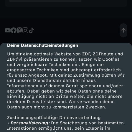
t
u
n
Deine Datenschutzeinstellungen
cmp-dialog-description
d
Um dir eine optimale Website von ZDF, ZDFheute und
ZDFtivi präsentieren zu können, setzen wir Cookies
und vergleichbare Techniken ein. Einige der
e
eingesetzten Techniken sind unbedingt erforderlich
für unser Angebot. Mit deiner Zustimmung dürfen wir
Mehr ZDF
Service
und unsere Dienstleister darüber hinaus
g
Informationen auf deinem Gerät speichern und/oder
ZDF-Apps
ZDFmitreden
abrufen. Dabei geben wir deine Daten ohne deine
i
Einwilligung nicht an Dritte weiter, die nicht unsere
Smart TV
Kontakt zum ZDF
direkten Dienstleister sind. Wir verwenden deine
Daten auch nicht zu kommerziellen Zwecken.
ZDFtext
Tickets
n
Zustimmungspflichtige Datenverarbeitung
Livestreams
Zuschauerservice
• Personalisierung:
g
Die Speicherung von bestimmten
Sendungen A-Z
Hilfe
Interaktionen ermöglicht uns, dein Erlebnis im