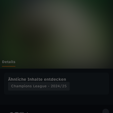
n
s
L
e
a
g
Details
u
Ähnliche Inhalte entdecken
e
Champions League - 2024/25
-
2