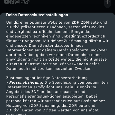
0
Deine Datenschutzeinstellungen
cmp-dialog-description
2
Um dir eine optimale Website von ZDF, ZDFheute und
ZDFtivi präsentieren zu können, setzen wir Cookies
und vergleichbare Techniken ein. Einige der
4
eingesetzten Techniken sind unbedingt erforderlich
für unser Angebot. Mit deiner Zustimmung dürfen wir
Mehr ZDF
Service
und unsere Dienstleister darüber hinaus
/
Informationen auf deinem Gerät speichern und/oder
ZDF-Apps
ZDFmitreden
abrufen. Dabei geben wir deine Daten ohne deine
2
Einwilligung nicht an Dritte weiter, die nicht unsere
Smart TV
Kontakt zum ZDF
direkten Dienstleister sind. Wir verwenden deine
Daten auch nicht zu kommerziellen Zwecken.
ZDFtext
Tickets
5
Zustimmungspflichtige Datenverarbeitung
Livestreams
Zuschauerservice
• Personalisierung:
-
Die Speicherung von bestimmten
Sendungen A-Z
Hilfe
Interaktionen ermöglicht uns, dein Erlebnis im
Angebot des ZDF an dich anzupassen und
TV-Programm
W
Personalisierungsfunktionen anzubieten. Dabei
personalisieren wir ausschließlich auf Basis deiner
Nutzung von ZDF Streaming, der ZDFheute und
a
ZDFtivi. Daten von Dritten werden von uns nicht
Das ZDF
verwendet.