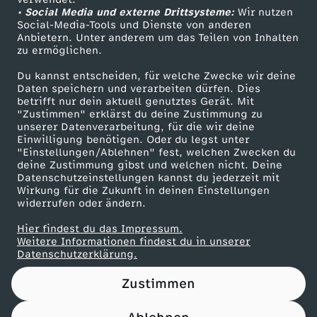
• Social Media und externe Drittsysteme:
r
Wir nutzen
ZDF Unternehmen
Social-Media-Tools und Dienste von anderen
Anbietern. Unter anderem um das Teilen von Inhalten
Karriere
u
zu ermöglichen.
Presseportal
Du kannst entscheiden, für welche Zwecke wir deine
m
ZDF goes Schule
Daten speichern und verarbeiten dürfen. Dies
betrifft nur dein aktuell genutztes Gerät. Mit
Werbefernsehen
"Zustimmen" erklärst du deine Zustimmung zu
I
unserer Datenverarbeitung, für die wir deine
Mainzelmännchen
Einwilligung benötigen. Oder du legst unter
n
"Einstellungen/Ablehnen" fest, welchen Zwecken du
deine Zustimmung gibst und welchen nicht. Deine
Datenschutzeinstellungen kannst du jederzeit mit
t
Wirkung für die Zukunft in deinen Einstellungen
widerrufen oder ändern.
e
Hier findest du das Impressum.
Partner
Weitere Informationen findest du in unserer
r
Datenschutzerklärung.
Zustimmen
s