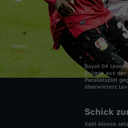
Details
Bayer 04 Leverk
Brügge aus der 
Parallelspiel ge
überwintert Lev
Schick zu
Xabi Alonso set