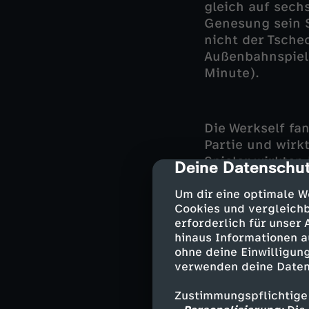
gleich auf sech
Genesung sein S
nicht der Tsche
Außenbahnspiele
Minute).
Die Werkself fa
Partie und wirk
Spieler wirkten
Deine Datenschut
cmp-dialog-des
viele vermeidba
Partie und es d
Um dir eine optimale W
Cookies und vergleichb
gegnerischen T
erforderlich für unser
scheiterte Mou
hinaus Informationen a
Mignolet. Auf d
ohne deine Einwilligung
gefährlichen Fl
verwenden deine Daten
Zustimmungspflichtige