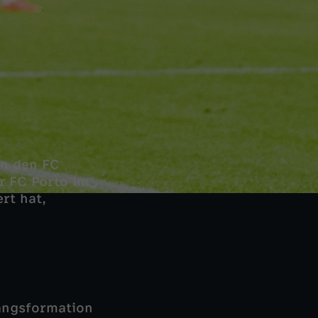
en den FC
r FC Porto im
rt hat,
fangsformation