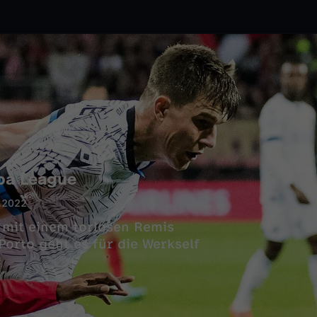
opa League
.2022
 mit einem torlosen Remis
orto geht es für die Werkself