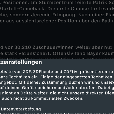
s Positionen. Im Sturmzentrum feierte Patrik S
tartelf-Comeback. Die erste Chance für Lever
che, sondern Jeremie Frimpong. Nach einer Flan
r aus aussichtsreicher Position aber den Ball n
nd vor 30.210 Zuschauer*innen weiter aber nur 
te stark verunsichert. Offensiv fand Bayer kaum
 im Spielaufbau unkonzentriert und daher unter
zeinstellungen
cription
re Fehlpässe. Dagegen kam der FC Brügge imme
auerte bis zur 33. Minute, ehe sich die Leverku
ebsite von ZDF, ZDFheute und ZDFtivi präsentieren zu
are Techniken ein. Einige der eingesetzten Techniken
or erneut annäherten. Nach Zuspiel von Callu
 Angebot. Mit deiner Zustimmung dürfen wir und unser
ssa Diaby aus spitzem Winkel an Brügges Schl
uf deinem Gerät speichern und/oder abrufen. Dabei 
er Gegenseite parierte Bayer-Keeper Lukas Hra
 nicht an Dritte weiter, die nicht unsere direkten Dien
achschuss von Kamal Sowah (39.).
 auch nicht zu kommerziellen Zwecken.
 Datenverarbeitung