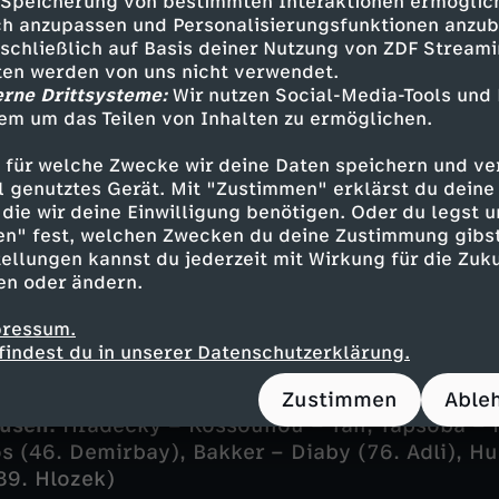
Speicherung von bestimmten Interaktionen ermöglicht
irekten Vergleich vor Atletico
h anzupassen und Personalisierungsfunktionen anzub
sschließlich auf Basis deiner Nutzung von ZDF Stream
beginn verschliefen die Leverkusener und hatt
tten werden von uns nicht verwendet.
 geraten, als Tajon Buchanan mit einer Direkt
erne Drittsysteme:
Wir nutzen Social-Media-Tools und
em um das Teilen von Inhalten zu ermöglichen.
im Nachschuss Eduard Sobol die Führung für B
cher seitens Leverkusens wurde es dann nochma
 für welche Zwecke wir deine Daten speichern und ver
olet reagierte gegen einen wuchtigen Kopfball
ell genutztes Gerät. Mit "Zustimmen" erklärst du dein
svoll (54.). Wegen des 2:1-Erfolges des FC Por
die wir deine Einwilligung benötigen. Oder du legst u
 rückte Leverkusen trotz des torlosen Remis d
en" fest, welchen Zwecken du deine Zustimmung gibst
ch gegen Atletico auf Platz drei vor und sicher
ellungen kannst du jederzeit mit Wirkung für die Zuku
n der Endrunde der UEFA Europa League.
en oder ändern.
pressum.
findest du in unserer Datenschutzerklärung.
ellungen:
Zustimmen
Able
usen:
Hradecky – Kossounou – Tah, Tapsoba – 
os (46. Demirbay), Bakker – Diaby (76. Adli), H
89. Hlozek)