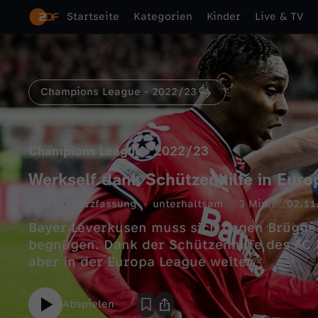
Startseite
Kategorien
Kinder
Live & TV
Champions League - 2022/23
Champions League - 2022/23
Werkself dank Schützenhilfe in Eur
Sport
Kurzfassung
unterhaltsam
3 Min.
02.11
Bayer Leverkusen muss sich gegen Brügge
begnügen. Dank der Schützenhilfe des FC P
aber in der Europa League weiter.
Abspielen