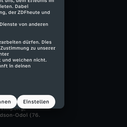
 uns, dein Erlebnis im
ieten. Dabei
ing, der ZDFheute und
en Glück, nicht
abnahme nur die
 Dienste von anderen
rügge vergab
l nach einer
arbeiten dürfen. Dies
 von Patrik
e Zustimmung zu unserer
to gegen
nter
urch den
 und welchen nicht.
te sich damit
nft in deinen
hnen
Einstellen
Frimpong,
udson-Odoi (76.