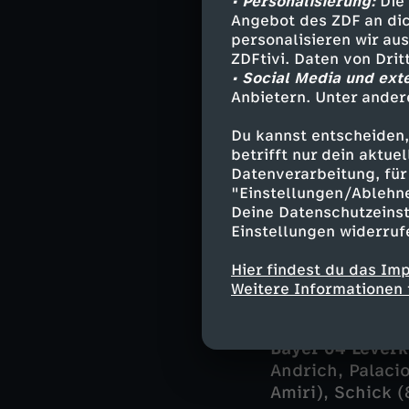
• Personalisierung:
Die 
Bayer im d
Angebot des ZDF an dic
personalisieren wir au
Auch den Wieder
ZDFtivi. Daten von Dri
in Rückstand zu
• Social Media und ext
Anbietern. Unter ander
Latte traf und 
(46.). Gefährli
Du kannst entscheiden,
Ecke, doch Mign
betrifft nur dein aktu
Schick eindruck
Datenverarbeitung, für 
Atletico Madrid
"Einstellungen/Ablehn
direkten Verglei
Deine Datenschutzeinst
die Teilnahme a
Einstellungen widerruf
Hier findest du das Im
Weitere Informationen 
Die Aufst
Bayer 04 Leverk
Andrich, Palaci
Amiri), Schick (