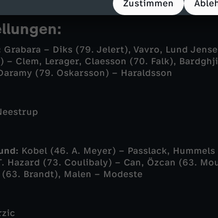
Zustimmen
Able
ellungen:
:
Grabara – Diks (79. Jelert), Vavro, Lund Jens
) – Clem, Lerager, Claesson (70. Falk), Bardghji
Daramy (79. Oskarsson) – Haraldsson
eestrup
und:
Kobel (46. A. Meyer) – Passlack, Hummels (
T. Hazard (73. Coulibaly) – Can, Özcan (63. Mo
(63. Brandt), Malen – Modeste
rzic