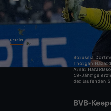
Details
Borussia Dortm
Thorgan Hazard
Arnar Haraldsso
19-Jährige erzi
der laufenden S
BVB-Keepe