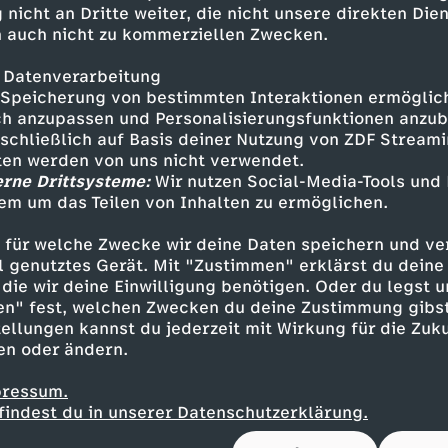
den Ball auf Hákon Arnar Haraldsson zu legen, d
 nicht an Dritte weiter, die nicht unsere direkten Dien
um 1:1-Halbzeitstand einnetzte (41.).
 auch nicht zu kommerziellen Zwecken.
 Datenverarbeitung
Speicherung von bestimmten Interaktionen ermöglicht
m Pech bei Pfostenschuss
h anzupassen und Personalisierungsfunktionen anzub
sschließlich auf Basis deiner Nutzung von ZDF Stream
wechsel hatte erst Karim Adeyemi selbst die M
tten werden von uns nicht verwendet.
r in Führung zu bringen, doch der Distanzschu
erne Drittsysteme:
Wir nutzen Social-Media-Tools und
em um das Teilen von Inhalten zu ermöglichen.
 knapp links am Tor vorbei (51.). Donyell Malen
 die exzellente Schusslage nicht aus und setzt
 für welche Zwecke wir deine Daten speichern und ver
n (53.). Edin Terzic versuchte mit frischen Kr
ell genutztes Gerät. Mit "Zustimmen" erklärst du dein
n Schwung in die Partie bringen zu können. N
die wir deine Einwilligung benötigen. Oder du legst u
dt traf Youssoufa Moukoko aus der Ferne aber 
en" fest, welchen Zwecken du deine Zustimmung gibst
Das 1:1-Remis vor 31.900 Zuschauer*innen ände
ellungen kannst du jederzeit mit Wirkung für die Zuku
hneiden beider Teams nichts. Dortmund war ber
en oder ändern.
Endrunde der Champions League eingezogen un
pressum.
ht mehr den dritten Platz und damit die Europ
findest du in unserer Datenschutzerklärung.