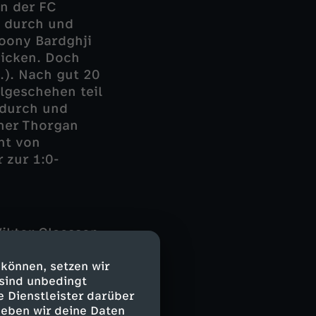
n der FC
e durch und
Roony Bardghji
nicken. Doch
.). Nach gut 20
lgeschehen teil
k durch und
hner Thorgan
ht von
 zur 1:0-
Viktor Claesson
munds
 (29.).
 können, setzen wir
 sind unbedingt
eder ab. Nach
e Dienstleister darüber
n auf einmal
geben wir deine Daten