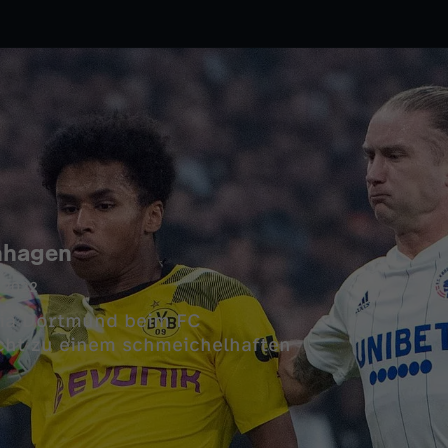
nhagen
.2022
sia Dortmund beim FC
ht zu einem schmeichelhaften