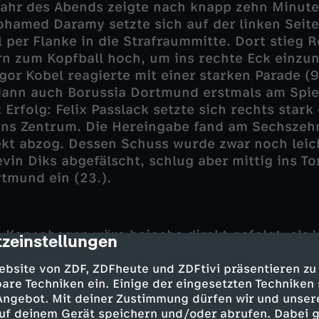
fahr des Abends zeigte nach knapp zehn Minute
hamed Daramy setzte sich auf der linken Seit
l per Flanke in die Strafraummitte. Dort stieg 
n zum Kopfball hoch, um ins rechte Eck einzu
or Kobel reagierte mit einer starken Parade (9
ann auch Borussia Dortmund erstmals am Spie
 Erfolg: Felix Passlack setzte sich rechts star
 ins Zentrum. Die Hereingabe fand am Sechsze
ekt abzog. Dessen Schuss wurde zwar noch leic
in Diks abgefälscht, schlug aber mittig ins Tor
tmund ein (23.).
 Kopenhagen wäre beinahe direkt gefolgt, als 
zeinstellungen
cription
n zum Abschluss kam, doch wieder war es Dort
el, der mit einer weiteren Parade dagegenhielt
ebsite von ZDF, ZDFheute und ZDFtivi präsentieren zu
are Techniken ein. Einige der eingesetzten Techniken
inem effizienten Angriff tauchte Dortmund wi
 Angebot. Mit deiner Zustimmung dürfen wir und unser
n Pass von Giovanni Reyna hatte Claesson dan
uf deinem Gerät speichern und/oder abrufen. Dabei 