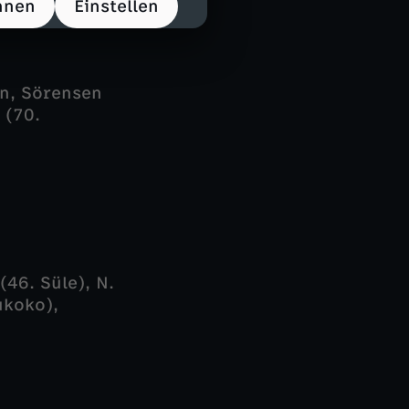
hnen
Einstellen
en, Sörensen
 (70.
46. Süle), N.
ukoko),