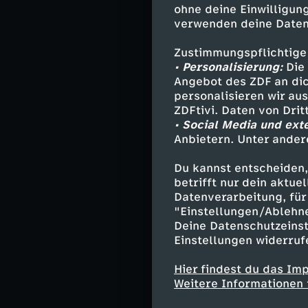
viel Platz, um 
ohne deine Einwilligung
Metern rechts z
verwenden deine Daten
Zustimmungspflichtige
• Personalisierung:
Die 
Moukoko i
Angebot des ZDF an dic
personalisieren wir au
Nach dem Seiten
ZDFtivi. Daten von Dri
Dortmund wiede
• Social Media und ext
Anbietern. Unter ander
halbrechts flog
Adeyemi-Zuspiel
Du kannst entscheiden,
deutlich danebe
betrifft nur dein aktu
etwas offensive
Datenverarbeitung, für 
von Julian Bran
"Einstellungen/Ablehn
Pfosten (64.). 
Deine Datenschutzeinst
sportliche Absc
Einstellungen widerruf
sicher in die 
Hier findest du das Im
konnte auch nic
Weitere Informationen 
erreichen.