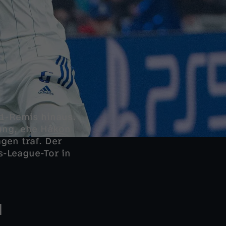
1-Remis hinaus.
ung, ehe Hákon
gen traf. Der
-League-Tor in
d