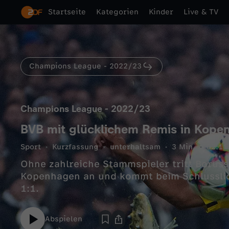
Startseite
Kategorien
Kinder
Live & TV
Champions League - 2022/23
Champions League - 2022/23
BVB mit glücklichem Remis in Kope
Sport
Kurzfassung
unterhaltsam
3 Min.
02.11
Ohne zahlreiche Stammspieler tritt Borus
Kopenhagen an und kommt beim Schlusslic
1:1.
Abspielen