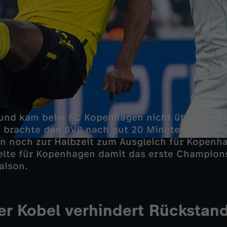
und kam beim FC Kopenhagen nicht über ein 1:
 brachte den BVB nach gut 20 Minuten in Führ
n noch zur Halbzeit zum Ausgleich für Kopenha
elte für Kopenhagen damit das erste Champions
aison.
r Kobel verhindert Rückstan