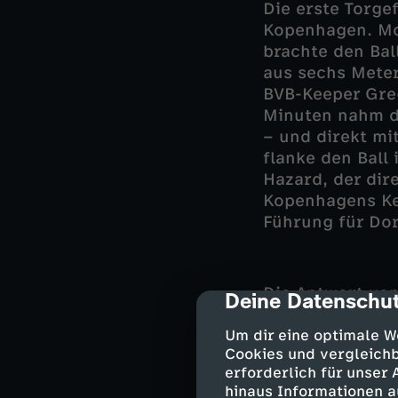
Die erste Torge
Kopenhagen. Mo
brachte den Bal
aus sechs Meter
BVB-Keeper Greg
Minuten nahm d
– und direkt mit
flanke den Ball
Hazard, der dir
Kopenhagens Kev
Führung für Dor
Die Antwort von
Deine Datenschut
cmp-dialog-des
aus fünf Meter
Schlussmann Kob
Um dir eine optimale W
Cookies und vergleichb
Abgesehen von e
erforderlich für unser
einem schwache
hinaus Informationen a