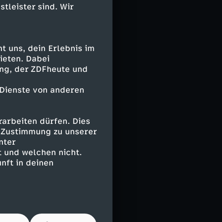
er aus sieben
stleister sind. Wir
 uns, dein Erlebnis im
ieten. Dabei
ing, der ZDFheute und
öglichkeit,
ss von
 Dienste von anderen
 nutzte nach
e den Ball
arbeiten dürfen. Dies
äften nochmals
e Zustimmung zu unserer
ach Hereingabe
nter
nur den rechten
 und welchen nicht.
rte für das
nft in deinen
eits vor Anpfiff
d Kopenhagen
a League