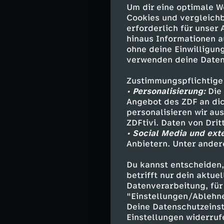
Um dir eine optimale W
Cookies und vergleichb
Inter nac
erforderlich für unser
hinaus Informationen a
ohne deine Einwilligung
Auch die Anfang
verwenden deine Daten
Zweikämpfen gep
während Inter M
Zustimmungspflichtige
Missverständnis
• Personalisierung:
Die 
Schlussmann im 
Angebot des ZDF an dic
personalisieren wir au
Mailänder wurde
ZDFtivi. Daten von Dri
zweitweise in d
• Social Media und ext
Anbietern. Unter ander
Du kannst entscheiden,
Im Gegenzug en
betrifft nur dein aktu
Ball in die Tief
Datenverarbeitung, für 
eingelaufene Ro
"Einstellungen/Ablehn
Gegenzug hatte
Deine Datenschutzeinst
setzte der Itali
Einstellungen widerruf