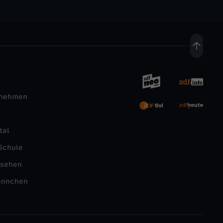
rnehmen
tal
Schule
nsehen
ännchen