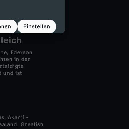
tzte größeren
sser aus. Phil
hnen
Einstellen
leich
rne, Ederson
chten in der
rteidigte
 und ist
s, Akanji -
aaland, Grealish