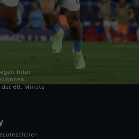
gegen Inter
ewonnen.
 der 68. Minute
y
usrufezeichen