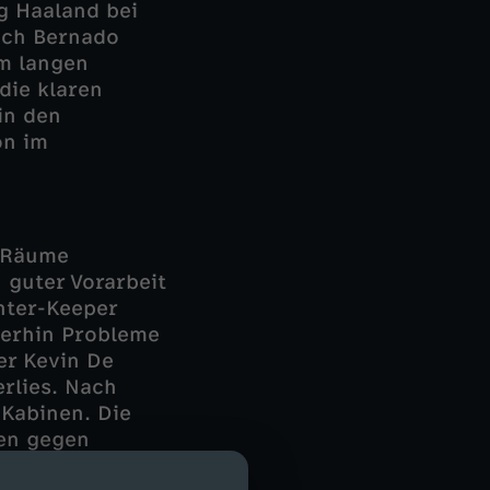
g Haaland bei
sich Bernado
am langen
die klaren
in den
on im
e Räume
 guter Vorarbeit
nter-Keeper
terhin Probleme
er Kevin De
rlies. Nach
 Kabinen. Die
men gegen