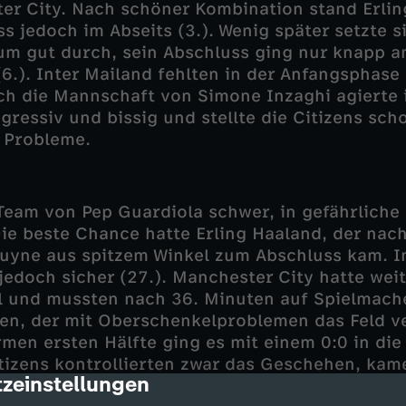
er City. Nach schöner Kombination stand Erlin
s jedoch im Abseits (3.). Wenig später setzte 
aum gut durch, sein Abschluss ging nur knapp 
(6.). Inter Mailand fehlten in der Anfangsphase 
h die Mannschaft von Simone Inzaghi agierte 
ressiv und bissig und stellte die Citizens sch
 Probleme.
 Team von Pep Guardiola schwer, in gefährlich
ie beste Chance hatte Erling Haaland, der nach
uyne aus spitzem Winkel zum Abschluss kam. I
jedoch sicher (27.). Manchester City hatte wei
l und mussten nach 36. Minuten auf Spielmach
en, der mit Oberschenkelproblemen das Feld ve
men ersten Hälfte ging es mit einem 0:0 in die
itizens kontrollierten zwar das Geschehen, ka
zeinstellungen
cription
er aber nur zu wenigen Tormöglichkeiten.