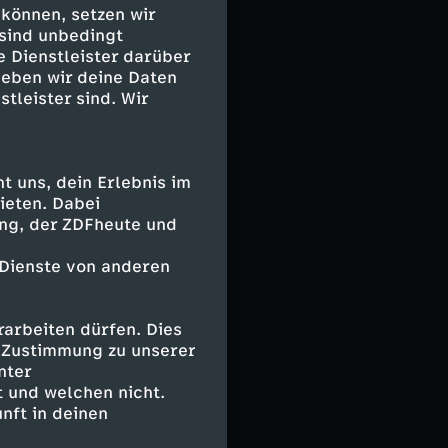
 können, setzen wir
 sind unbedingt
e Dienstleister darüber
geben wir deine Daten
stleister sind. Wir
tensiven
 nach Lösungen,
te. Nach einem
silianische
 uns, dein Erlebnis im
en (58.). Die
ieten. Dabei
ing, der ZDFheute und
 setzte sich
 Dienste von anderen
arbeiten dürfen. Dies
einem schönen
e Zustimmung zu unserer
m, wo der
nter
 (68.). Im
 und welchen nicht.
. Zunächst
nft in deinen
tand mit Romelu