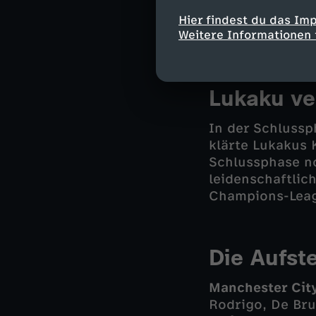
Lukaku der eige
Räume in der Hi
Hier findest du das Im
Weitere Informationen 
Foden scheitert
Lukaku ve
In der Schlussp
klärte Lukakus K
Schlussphase no
leidenschaftlic
Champions-Leag
Die Aufst
Manchester City
Rodrigo, De Bru