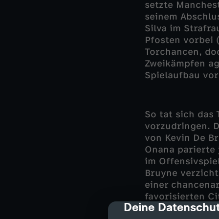
setzte Manchest
seinem Abschlus
Silva im Strafr
Pfosten vorbei 
Torchancen, doc
Zweikämpfen agg
Spielaufbau vor
So tat sich das
vorzudringen. D
von Kevin De Br
Onana parierte 
im Offensivspie
Bruyne verzicht
einer chancenar
favorisierten C
Deine Datenschut
cmp-dialog-des
bissige Mailänd