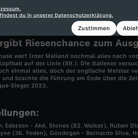
ne Mitspieler im Weg (70.). Manchester City nu
ntermannschaft von Inter Mailand nun immer be
pressum.
findest du in unserer Datenschutzerklärung.
e nach starker Einzelaktion an Onana (77.).
Zustimmen
Able
rgibt Riesenchance zum Ausg
hase warf Inter Mailand nochmal alles nach vo
opfball auf der Linie (89.). Die Italiener versu
ch einmal alles, doch der englische Meister ve
h und brachte die Führung am Ende über die Zeit
ue-Sieger 2023.
ellungen:
:
Ederson - Aké, Stones (82. Walker), Ruben Dia
yne (36. Foden), Gündogan - Bernardo Silva, H