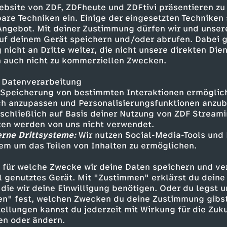
ebsite von ZDF, ZDFheute und ZDFtivi präsentieren zu
are Techniken ein. Einige der eingesetzten Techniken
h der Pause etwas mutiger
 Angebot. Mit deiner Zustimmung dürfen wir und unser
uf deinem Gerät speichern und/oder abrufen. Dabei 
 nicht an Dritte weiter, die nicht unsere direkten Dien
sphase in der zweiten Hälfte war von vielen in
 auch nicht zu kommerziellen Zwecken.
rägt. Manchester City suchte offensiv weiter
ailand sich auf die Defensivarbeit konzentrier
 Datenverarbeitung
 von Manuel Akanji und Ederson musste der bra
Speicherung von bestimmten Interaktionen ermöglicht
Eins-gegen-Eins gegen Lautaro Martinez parier
h anzupassen und Personalisierungsfunktionen anzub
sschließlich auf Basis deiner Nutzung von ZDF Stream
n in der Folge auch offensiv etwas aktiver und
tten werden von uns nicht verwendet.
er Hälfte von Manchester City fest.
erne Drittsysteme:
Wir nutzen Social-Media-Tools und
em um das Teilen von Inhalten zu ermöglichen.
 für welche Zwecke wir deine Daten speichern und ver
tstanden für die Skyblues mehr Räume. Nach 
ell genutztes Gerät. Mit "Zustimmen" erklärst du dein
e von Akanji legte Bernado Silva in den Rückrau
die wir deine Einwilligung benötigen. Oder du legst u
dri mit einem platzieren Abschluss zum 1:0 traf
en" fest, welchen Zwecken du deine Zustimmung gibst
 Frederico Dimarco die Doppelchance per Kopf
ellungen kannst du jederzeit mit Wirkung für die Zuku
ener den Ball an die Latte, im zweiten Anlauf s
en oder ändern.