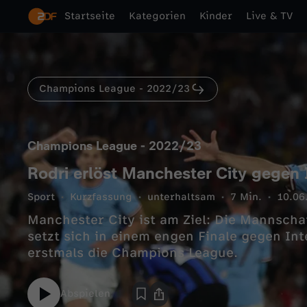
Startseite
Kategorien
Kinder
Live & TV
Champions League - 2022/23
Champions League - 2022/23
Rodri erlöst Manchester City gegen 
Sport
Kurzfassung
unterhaltsam
7 Min.
10.06
Manchester City ist am Ziel: Die Mannscha
setzt sich in einem engen Finale gegen In
erstmals die Champions League.
Abspielen