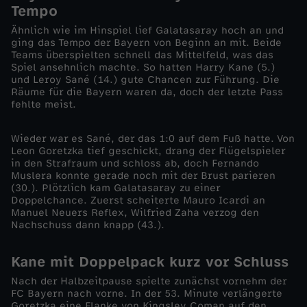
Tempo
0
Ähnlich wie im Hinspiel lief Galatasaray hoch an und
ging das Tempo der Bayern von Beginn an mit. Beide
Teams überspielten schnell das Mittelfeld, was das
2
Spiel ansehnlich machte. So hatten Harry Kane (5.)
und Leroy Sané (14.) gute Chancen zur Führung. Die
3
Räume für die Bayern waren da, doch der letzte Pass
fehlte meist.
/
Wieder war es Sané, der das 1:0 auf dem Fuß hatte. Von
Leon Goretzka tief geschickt, drang der Flügelspieler
2
in den Strafraum und schloss ab, doch Fernando
Muslera konnte gerade noch mit der Brust parieren
4
(30.). Plötzlich kam Galatasaray zu einer
Doppelchance. Zuerst scheiterte Mauro Icardi an
Manuel Neuers Reflex, Wilfried Zaha verzog den
-
Nachschuss dann knapp (43.).
B
Kane mit Doppelpack kurz vor Schluss
Nach der Halbzeitpause spielte zunächst vornehm der
a
FC Bayern nach vorne. In der 53. Minute verlängerte
Goretzka eine Flanke von Kingsley Coman auf den