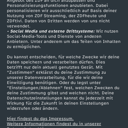
Angebot des ZDF an dich anzupassen und
TV-Programm
n
Personalisierungsfunktionen anzubieten. Dabei
personalisieren wir ausschließlich auf Basis deiner
Nutzung von ZDF Streaming, der ZDFheute und
e
ZDFtivi. Daten von Dritten werden von uns nicht
Das ZDF
verwendet.
• Social Media und externe Drittsysteme:
Wir nutzen
ZDF Unternehmen
Social-Media-Tools und Dienste von anderen
Anbietern. Unter anderem um das Teilen von Inhalten
Karriere
zu ermöglichen.
Presseportal
Du kannst entscheiden, für welche Zwecke wir deine
ZDF goes Schule
Daten speichern und verarbeiten dürfen. Dies
betrifft nur dein aktuell genutztes Gerät. Mit
Werbefernsehen
"Zustimmen" erklärst du deine Zustimmung zu
unserer Datenverarbeitung, für die wir deine
Mainzelmännchen
Einwilligung benötigen. Oder du legst unter
"Einstellungen/Ablehnen" fest, welchen Zwecken du
deine Zustimmung gibst und welchen nicht. Deine
Datenschutzeinstellungen kannst du jederzeit mit
Wirkung für die Zukunft in deinen Einstellungen
widerrufen oder ändern.
Hier findest du das Impressum.
Partner
Weitere Informationen findest du in unserer