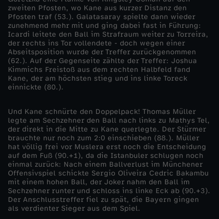
zweiten Pfosten, wo Kane aus kurzer Distanz den
y
Pfosten traf (53.). Galatasaray spielte dann wieder
zunehmend mehr mit und ging dabei fast in Führung:
e
Icardi leitete den Ball im Strafraum weiter zu Torreira,
der rechts ins Tor vollendete - doch wegen einer
Abseitsposition wurde der Treffer zurückgenommen
r
(62.). Auf der Gegenseite zählte der Treffer: Joshua
Kimmichs Freistoß aus dem rechten Halbfeld fand
Kane, der am höchsten stieg und ins linke Toreck
n
einnickte (80.).
s
Und Kane schnürte den Doppelpack! Thomas Müller
legte am Sechzehner den Ball nach links zu Mathys Tel,
c
der direkt in die Mitte zu Kane querlegte. Der Stürmer
brauchte nur noch zum 2:0 einschieben (88.). Müller
hat völlig frei vor Muslera erst noch die Entscheidung
h
auf dem Fuß (90.+1), da die Istanbuler schlugen noch
einmal zurück: Nach einem Ballverlust im Münchener
l
Offensivspiel schickte Sergio Oliveira Cedric Bakambu
mit einem hohen Ball, der Joker nahm den Ball im
Sechzehner runter und schloss ins linke Eck ab (90.+3).
ä
Der Anschlusstreffer fiel zu spät, die Bayern gingen
als verdienter Sieger aus dem Spiel.