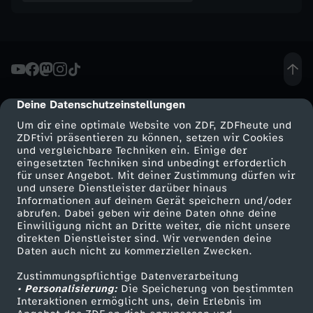
r
a
y
Deine Datenschutzeinstellungen
cmp-dialog-description
d
Um dir eine optimale Website von ZDF, ZDFheute und
ZDFtivi präsentieren zu können, setzen wir Cookies
und vergleichbare Techniken ein. Einige der
a
eingesetzten Techniken sind unbedingt erforderlich
für unser Angebot. Mit deiner Zustimmung dürfen wir
Mehr ZDF
Service
und unsere Dienstleister darüber hinaus
n
Informationen auf deinem Gerät speichern und/oder
ZDF-Apps
ZDFmitreden
abrufen. Dabei geben wir deine Daten ohne deine
k
Einwilligung nicht an Dritte weiter, die nicht unsere
Smart TV
Kontakt zum ZDF
direkten Dienstleister sind. Wir verwenden deine
Daten auch nicht zu kommerziellen Zwecken.
ZDFtext
Tickets
K
Zustimmungspflichtige Datenverarbeitung
Livestreams
Zuschauerservice
• Personalisierung:
Die Speicherung von bestimmten
a
Sendungen A-Z
Hilfe
Interaktionen ermöglicht uns, dein Erlebnis im