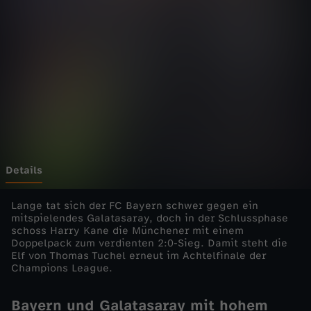
n
Wechseln zu: ZDFheute
s
L
e
a
g
Details
u
Lange tat sich der FC Bayern schwer gegen ein
mitspielendes Galatasaray, doch in der Schlussphase
schoss Harry Kane die Münchener mit einem
e
Doppelpack zum verdienten 2:0-Sieg. Damit steht die
Elf von Thomas Tuchel erneut im Achtelfinale der
-
Champions League.
2
Bayern und Galatasaray mit hohem