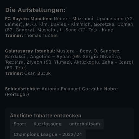
g
Die Aufstellungen:
t
FC Bayern München:
Neuer - Mazraoui, Upamecano (72.
Laimer), M.-J. Kim, Davies - Kimmich, Goretzka, Coman
(87. Gnabry), Musiala , L. Sané (72. Tel) - Kane
G
Trainer:
Thomas Tuchel
a
Galatasaray Istanbul:
Muslera - Boey, D. Sanchez,
Bardakci , Angelino – Ayhan (69. Sergio Oliveira),
l
Torreira, Ziyech (58. Yilmaz), Aktürkoglu, Zaha – Icardi
(69. Tete)
Trainer:
Okan Buruk
a
Schiedsrichter:
Antonio Emanuel Carvalho Nobre
t
(Portugal)
a
Ähnliche Inhalte entdecken
s
Sport
Kurzfassung
unterhaltsam
Champions League - 2023/24
a