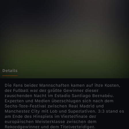
n
Wechseln zu: ZDFheute
s
L
e
a
g
Details
u
Die Fans beider Mannschaften kamen auf ihre Kosten,
der Fußball war der größte Gewinner dieser
rauschenden Nacht im Estadio Santiago Bernabéu.
e
Experten und Medien überschlugen sich nach dem
Sechs-Tore-Festival zwischen Real Madrid und
-
Manchester City mit Lob und Superlativen. 3:3 stand es
am Ende des Hinspiels im Viertelfinale der
europäischen Meisterklasse zwischen dem
2
Rekordgewinner und dem Titelverteidiger.