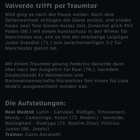
Valverde trifft per Traumtor
c
Wild ging es nach der Pause weiter: Nach dem
Seitenwechsel schlugen die Gäste zurück, und wieder
h
fielen zwei Tore binnen kurzer Zeit. Zunächst glich Phil
Foden (66.) mit einem Kunstschuss in den Winkel für
s
Manchester aus, ehe es ihm der ehemalige Leipziger
Josko Gvardiol (71.) zum zwischenzeitigen 3:2 für
Manchester gleich tat.
-
Mit einem Traumtor gelang Federico Valverde dann
T
aber noch der Ausgleich für Real (79.), nachdem
Deutschlands Ex-Weltmeister und
o
Nationalmannschafts-Rückkehrer Toni Kroos für Luka
Modric ausgewechselt worden war.
r
Die Aufstellungen:
e
Real Madrid:
Lunin - Carvajal, Rüdiger, Tchouameni,
Mendy - Camavinga, Kroos (72. Modric) - Valverde,
Bellingham - Rodrygo (72. Brahim Diaz), Vinicius
-
Junior (86. Joselu)
Trainer:
Carlo Ancelotti