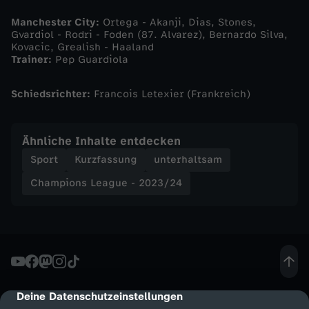
S
Manchester City:
Ortega - Akanji, Dias, Stones,
p
Gvardiol - Rodri - Foden (87. Alvarez), Bernardo Silva,
Kovacic, Grealish - Haaland
Trainer:
Pep Guardiola
e
Schiedsrichter:
Francois Letexier (Frankreich)
k
t
Ähnliche Inhalte entdecken
Sport
Kurzfassung
unterhaltsam
a
Champions League - 2023/24
k
e
l
Deine Datenschutzeinstellungen
cmp-dialog-description
z