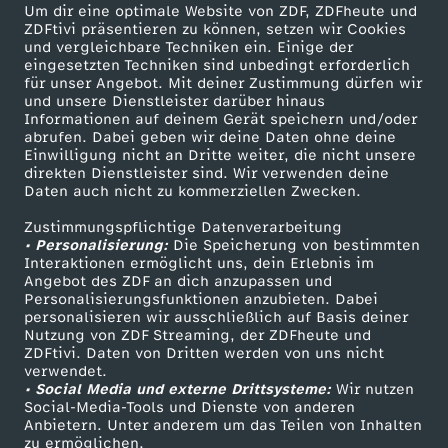
Um dir eine optimale Website von ZDF, ZDFheute und
ZDFtivi präsentieren zu können, setzen wir Cookies
w
und vergleichbare Techniken ein. Einige der
eingesetzten Techniken sind unbedingt erforderlich
i
für unser Angebot. Mit deiner Zustimmung dürfen wir
Mehr ZDF
Service
und unsere Dienstleister darüber hinaus
Informationen auf deinem Gerät speichern und/oder
s
ZDF-Apps
ZDFmitreden
abrufen. Dabei geben wir deine Daten ohne deine
Einwilligung nicht an Dritte weiter, die nicht unsere
Smart TV
Kontakt zum ZDF
direkten Dienstleister sind. Wir verwenden deine
c
Daten auch nicht zu kommerziellen Zwecken.
ZDFtext
Tickets
h
Zustimmungspflichtige Datenverarbeitung
Livestreams
Zuschauerservice
• Personalisierung:
Die Speicherung von bestimmten
Sendungen A-Z
Hilfe
Interaktionen ermöglicht uns, dein Erlebnis im
e
Angebot des ZDF an dich anzupassen und
TV-Programm
Personalisierungsfunktionen anzubieten. Dabei
personalisieren wir ausschließlich auf Basis deiner
n
Nutzung von ZDF Streaming, der ZDFheute und
ZDFtivi. Daten von Dritten werden von uns nicht
Das ZDF
R
verwendet.
• Social Media und externe Drittsysteme:
Wir nutzen
ZDF Unternehmen
Social-Media-Tools und Dienste von anderen
e
Anbietern. Unter anderem um das Teilen von Inhalten
Karriere
zu ermöglichen.