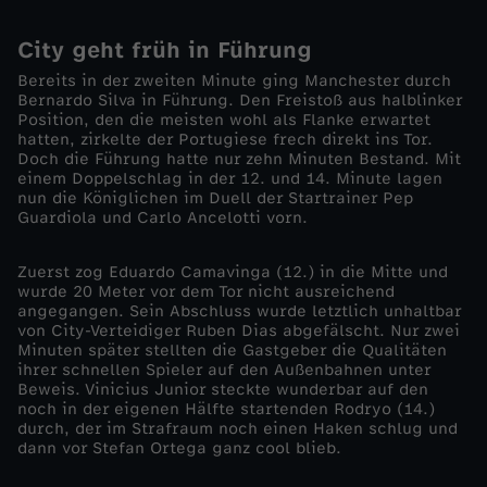
0
City geht früh in Führung
Bereits in der zweiten Minute ging Manchester durch
2
Bernardo Silva in Führung. Den Freistoß aus halblinker
Position, den die meisten wohl als Flanke erwartet
hatten, zirkelte der Portugiese frech direkt ins Tor.
3
Doch die Führung hatte nur zehn Minuten Bestand. Mit
einem Doppelschlag in der 12. und 14. Minute lagen
/
nun die Königlichen im Duell der Startrainer Pep
Guardiola und Carlo Ancelotti vorn.
2
Zuerst zog Eduardo Camavinga (12.) in die Mitte und
wurde 20 Meter vor dem Tor nicht ausreichend
4
angegangen. Sein Abschluss wurde letztlich unhaltbar
von City-Verteidiger Ruben Dias abgefälscht. Nur zwei
-
Minuten später stellten die Gastgeber die Qualitäten
ihrer schnellen Spieler auf den Außenbahnen unter
Beweis. Vinicius Junior steckte wunderbar auf den
S
noch in der eigenen Hälfte startenden Rodryo (14.)
durch, der im Strafraum noch einen Haken schlug und
dann vor Stefan Ortega ganz cool blieb.
e