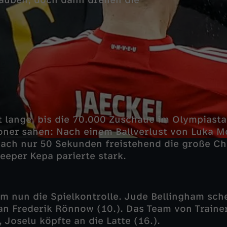
lauben, doch dann drehen die
t lange, bis die 70.000 Zuschaue im Olympiasta
ner sahen: Nach einem Ballverlust von Luka M
nach nur 50 Sekunden freistehend die große Ch
eeper Kepa parierte stark.
 nun die Spielkontrolle. Jude Bellingham sche
an Frederik Rönnow (10.). Das Team von Trainer
, Joselu köpfte an die Latte (16.).