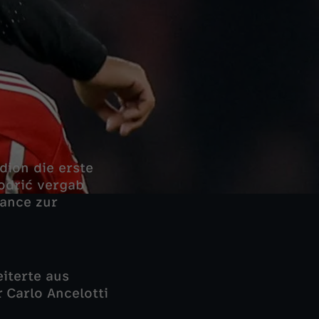
dion die erste
odrić vergab
ance zur
iterte aus
 Carlo Ancelotti