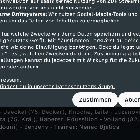
sschließlich auf Basis deiner Nutzung von ZDF Stream
tten werden von uns nicht verwendet.
erne Drittsysteme:
Wir nutzen Social-Media-Tools und
em um das Teilen von Inhalten zu ermöglichen.
lachte nun, Real kontrollierte das Spielgescheh
große Risiko. Union Berlin hielt aufopferungsv
 für welche Zwecke wir deine Daten speichern und ver
 Joselus zweitem Tor nicht auf (73.).
ell genutztes Gerät. Mit "Zustimmen" erklärst du dein
die wir deine Einwilligung benötigen. Oder du legst u
en" fest, welchen Zwecken du deine Zustimmung gibst
ellungen kannst du jederzeit mit Wirkung für die Zuku
erliner Tor durch Alex Král (85.) fand Dani Ceb
en oder ändern.
t (89.).
pressum.
findest du in unserer Datenschutzerklärung.
ellungen
Zustimmen
Able
 Jaeckel (75. Becker), Knoche, Leite - Juranovi
a (75. Král), Haberer, Roussillon - Volland (82
douni) - Behrens - Trainer: Nenad Bjelica