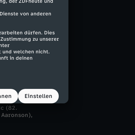
ing, der ZDFheute und
 Dienste von anderen
en, ging aber
oll dagegen und
arbeiten dürfen. Dies
e Zustimmung zu unserer
nter
 und welchen nicht.
nft in deinen
allos eine
hnen
Einstellen
c (82.
. Aaronson),