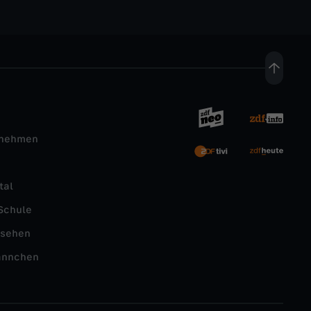
rnehmen
tal
Schule
nsehen
ännchen