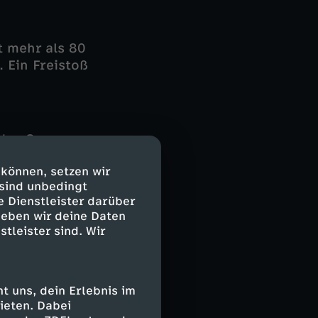
t mehr als 80
. Ein Freistoß
des Gegners,
: Diogo Leite
 können, setzen wir
te den schwach
 sind unbedingt
g traf Kevin
e Dienstleister darüber
.+1).
geben wir deine Daten
stleister sind. Wir
f
st überragend
 uns, dein Erlebnis im
 Joselu aber
ieten. Dabei