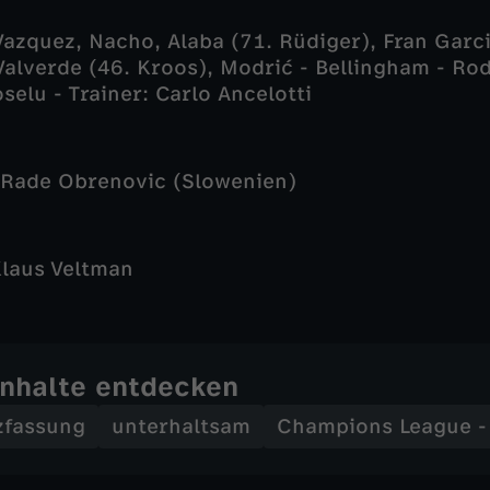
 Vazquez, Nacho, Alaba (71. Rüdiger), Fran Garci
 Valverde (46. Kroos), Modrić - Bellingham - Ro
selu - Trainer: Carlo Ancelotti
 Rade Obrenovic (Slowenien)
Klaus Veltman
Inhalte entdecken
zfassung
unterhaltsam
Champions League 