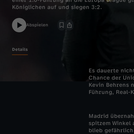
einer 1:0-Führung an die Europa League g
Königlichen auf und siegen 3:2.
Abspielen
Details
Es dauerte nich
Chance der Unio
Kevin Behrens 
Führung, Real-K
Madrid übernahm
spitzem Winkel 
blieb gefährlich