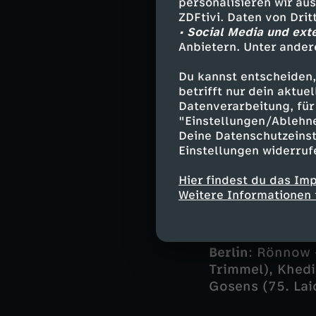
personalisieren wir au
ZDFtivi. Daten von Dri
• Social Media und ext
Anbietern. Unter ander
Die Partie verf
nicht mehr das 
Du kannst entscheiden,
gab selbst nach
betrifft nur dein aktu
Datenverarbeitung, für 
"Einstellungen/Ablehn
Deine Datenschutzeinst
Auf das zweite B
Einstellungen widerruf
schnelle Antwor
Hier findest du das Im
Weitere Informationen 
Die Aufst
Berlin
: Rönnow -
Trimmel), Khedir
Gosens (75. Lai