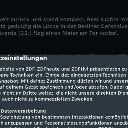
weit zurück und stand kompakt, Real suchte mi
tz geduldig die Lücke in der Berliner Defensive
lverde (25.) flog einen Meter am Tor vorbei.
e sich Union zunehmend aus dem Klammergriff 
zeinstellungen
cription
or dem Pausenpfiff die Ereignisse überschlugen
ebsite von ZDF, ZDFheute und ZDFtivi präsentieren zu
nen Handelfmeter, und Frederik Rönnow parier
are Techniken ein. Einige der eingesetzten Techniken
chossenen Schuss von Luka Modrić. Im Gegenzu
 Angebot. Mit deiner Zustimmung dürfen wir und unser
zer Distanz wie aus dem Nichts zur Führung (45
uf deinem Gerät speichern und/oder abrufen. Dabei 
 nicht an Dritte weiter, die nicht unsere direkten Dien
 auch nicht zu kommerziellen Zwecken.
 aus der Pause, Union hielt aber mit viel Kamp
 Datenverarbeitung
 blieb ein starker Rückhalt, der Däne hielt er
Speicherung von bestimmten Interaktionen ermöglicht
all von Rodrygo (55.), war wenig später gegen
h anzupassen und Personalisierungsfunktionen anzub