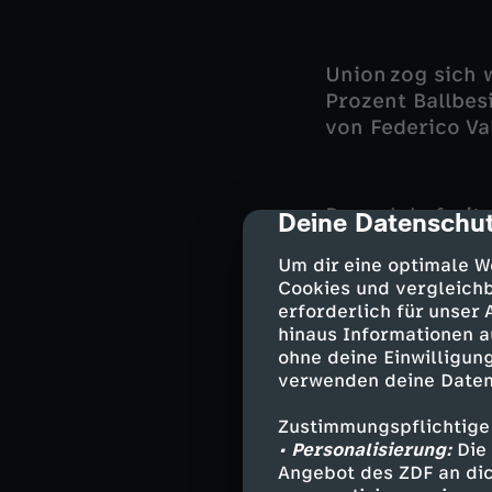
Union zog sich 
Prozent Ballbesi
von Federico Va
Danach befreit
Deine Datenschut
cmp-dialog-des
ehe sich kurz v
Um dir eine optimale W
verursachte ei
Cookies und vergleichb
und mittig ges
erforderlich für unser
Volland aus kur
hinaus Informationen a
ohne deine Einwilligung
verwenden deine Daten
Real kam wütend
Zustimmungspflichtige
dagegen. Rönnow
• Personalisierung:
Die 
gegen den Kopfb
Angebot des ZDF an dic
machtlos (61.).