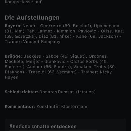
Königsklasse auf.
0
Die Aufstellungen
2
Bayern
: Neuer - Guerreiro (69. Bischof), Upamecano
(81. Kim), Tah, Laimer - Kimmich, Pavlovic - Olise, Karl
(69. Goretzka), Díaz (81. Mike) - Kane (69. Jackson) -
5
Trainer: Vincent Kompany
/
Brügge
: Jackers - Sabbe (46. Siquet), Ordonez,
Mechele, Meijer - Stankovic - Carlos Forbs (46.
2
Spileers), Audoor (66. Sandra), Vanaken, Tzolis (80.
Diakhon) - Tresoldi (66. Vermant) - Trainer: Nicky
Hayen
6
Schiedsrichter
: Donatas Rumsas (Litauen)
-
Kommentator
: Konstantin Klostermann
M
i
Ähnliche Inhalte entdecken