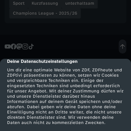
Sport
Kurzfassung
unterhaltsam
t
Champions League - 2025/26
T
r
a
Deine Datenschutzeinstellungen
cmp-dialog-description
u
Um dir eine optimale Website von ZDF, ZDFheute und
ZDFtivi präsentieren zu können, setzen wir Cookies
m
und vergleichbare Techniken ein. Einige der
eingesetzten Techniken sind unbedingt erforderlich
t
für unser Angebot. Mit deiner Zustimmung dürfen wir
Mehr ZDF
Service
und unsere Dienstleister darüber hinaus
Informationen auf deinem Gerät speichern und/oder
o
ZDF-Apps
ZDFmitreden
abrufen. Dabei geben wir deine Daten ohne deine
Einwilligung nicht an Dritte weiter, die nicht unsere
Smart TV
Kontakt zum ZDF
direkten Dienstleister sind. Wir verwenden deine
r
Daten auch nicht zu kommerziellen Zwecken.
ZDFtext
Tickets