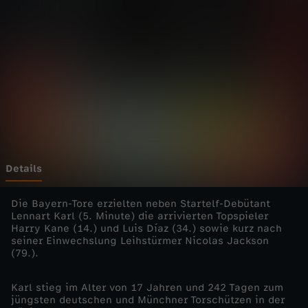
n
Wechseln zu: ZDFheute
s
L
e
a
g
Details
u
Die Bayern-Tore erzielten neben Startelf-Debütant
Lennart Karl (5. Minute) die arrivierten Topspieler
Harry Kane (14.) und Luis Díaz (34.) sowie kurz nach
e
seiner Einwechslung Leihstürmer Nicolas Jackson
(79.).
-
Karl stieg im Alter von 17 Jahren und 242 Tagen zum
2
jüngsten deutschen und Münchner Torschützen in der