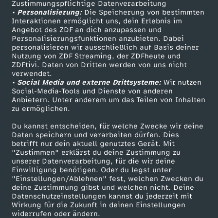
v
Zustimmungspflichtige Datenverarbeitung
Livestreams
Zuschauerservice
• Personalisierung:
Die Speicherung von bestimmten
Sendungen A-Z
Hilfe
Interaktionen ermöglicht uns, dein Erlebnis im
o
Angebot des ZDF an dich anzupassen und
TV-Programm
Personalisierungsfunktionen anzubieten. Dabei
personalisieren wir ausschließlich auf Basis deiner
n
Nutzung von ZDF Streaming, der ZDFheute und
ZDFtivi. Daten von Dritten werden von uns nicht
Das ZDF
K
verwendet.
• Social Media und externe Drittsysteme:
Wir nutzen
ZDF Unternehmen
Social-Media-Tools und Dienste von anderen
a
Anbietern. Unter anderem um das Teilen von Inhalten
Karriere
zu ermöglichen.
Presseportal
r
Du kannst entscheiden, für welche Zwecke wir deine
ZDF goes Schule
Daten speichern und verarbeiten dürfen. Dies
l
betrifft nur dein aktuell genutztes Gerät. Mit
Werbefernsehen
"Zustimmen" erklärst du deine Zustimmung zu
unserer Datenverarbeitung, für die wir deine
Mainzelmännchen
:
Einwilligung benötigen. Oder du legst unter
"Einstellungen/Ablehnen" fest, welchen Zwecken du
deine Zustimmung gibst und welchen nicht. Deine
B
Datenschutzeinstellungen kannst du jederzeit mit
Wirkung für die Zukunft in deinen Einstellungen
a
widerrufen oder ändern.