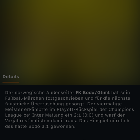
n
s
L
e
a
g
Details
u
Der norwegische Außenseiter
FK Bodö/Glimt
hat sein
Fußball-Märchen fortgeschrieben und für die nächste
faustdicke Überraschung gesorgt. Der viermalige
e
Meister erkämpfte im Playoff-Rückspiel der Champions
League bei Inter Mailand ein 2:1 (0:0) und warf den
-
Vorjahresfinalisten damit raus. Das Hinspiel nördlich
des hatte Bodö 3:1 gewonnen.
2