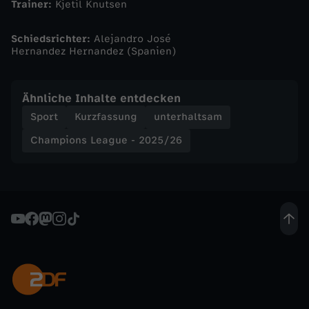
Trainer:
Kjetil Knutsen
d
Schiedsrichter:
Alejandro José
ö
Hernandez Hernandez (Spanien)
/
Ähnliche Inhalte entdecken
G
Sport
Kurzfassung
unterhaltsam
Champions League - 2025/26
l
i
m
t
w