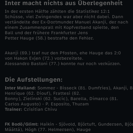
Inter macht nichts aus Überlegenheit
0
In der ersten Hälfte zählten die Statistiker 12:1
Schüsse, viel Zwingendes war aber nicht dabei. Dann
vertändelte der Ex-Dortmunder Manuel Akanji, der nach
2
einem Zusammenprall mit Kopfverband spielte, den
Ball und der frühere Frankfurter Jens
Petter Hauge (58.) bestrafte den Fehler.
5
/
Akanji (69.) traf nur den Pfosten, ehe Hauge das 2:0
von Hakon Evjen (72.) vorbereitete.
Alessandro Bastoni (77.) konnte nur noch verkürzen.
2
Die Aufstellungen:
6
Inter Mailand:
Sommer - Bisseck (81. Dumfries), Akanji, Ba
Henrique (62. Diouf), Frattesi (62.
-
Bonny), Zielinski (62. Sucic), Barella, Dimarco (81.
Carlos Augusto) - P. Esposito, Thuram
Trainer:
Crisitian Chivu
B
o
FK Bodö/Glimt:
Haikin - Sjövold, Björtuft, Gundersen, Bjö
Määttä), Högh (77. Helmersen), Hauge