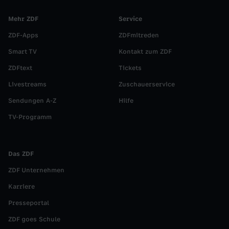
i
Mehr ZDF
Service
r
ZDF-Apps
ZDFmitreden
f
Smart TV
Kontakt zum ZDF
ZDFtext
Tickets
t
Livestreams
Zuschauerservice
I
Sendungen A-Z
Hilfe
TV-Programm
n
t
Das ZDF
ZDF Unternehmen
e
Karriere
r
Presseportal
ZDF goes Schule
s