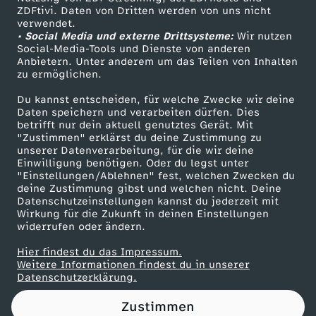
ZDFtivi. Daten von Dritten werden von uns nicht
d
Das ZDF
verwendet.
• Social Media und externe Drittsysteme:
Wir nutzen
ZDF Unternehmen
ö
Social-Media-Tools und Dienste von anderen
Anbietern. Unter anderem um das Teilen von Inhalten
Karriere
zu ermöglichen.
/
Presseportal
Du kannst entscheiden, für welche Zwecke wir deine
ZDF goes Schule
Daten speichern und verarbeiten dürfen. Dies
G
betrifft nur dein aktuell genutztes Gerät. Mit
Werbefernsehen
"Zustimmen" erklärst du deine Zustimmung zu
l
unserer Datenverarbeitung, für die wir deine
Mainzelmännchen
Einwilligung benötigen. Oder du legst unter
"Einstellungen/Ablehnen" fest, welchen Zwecken du
i
deine Zustimmung gibst und welchen nicht. Deine
Datenschutzeinstellungen kannst du jederzeit mit
Wirkung für die Zukunft in deinen Einstellungen
m
widerrufen oder ändern.
t
Hier findest du das Impressum.
Partner
Weitere Informationen findest du in unserer
Datenschutzerklärung.
s
Zustimmen