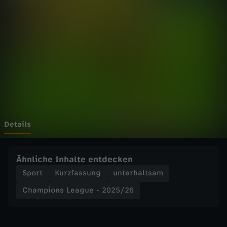
n
s
L
e
a
g
Details
u
Ähnliche Inhalte entdecken
e
Sport
Kurzfassung
unterhaltsam
Champions League - 2025/26
-
2