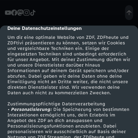
0
2
Deine Datenschutzeinstellungen
cmp-dialog-description
Um dir eine optimale Website von ZDF, ZDFheute und
5
ZDFtivi präsentieren zu können, setzen wir Cookies
und vergleichbare Techniken ein. Einige der
eingesetzten Techniken sind unbedingt erforderlich
/
für unser Angebot. Mit deiner Zustimmung dürfen wir
Mehr ZDF
Service
und unsere Dienstleister darüber hinaus
2
Informationen auf deinem Gerät speichern und/oder
ZDF-Apps
ZDFmitreden
abrufen. Dabei geben wir deine Daten ohne deine
Einwilligung nicht an Dritte weiter, die nicht unsere
6
Smart TV
Kontakt zum ZDF
direkten Dienstleister sind. Wir verwenden deine
Daten auch nicht zu kommerziellen Zwecken.
ZDFtext
Tickets
-
Zustimmungspflichtige Datenverarbeitung
Livestreams
Zuschauerservice
• Personalisierung:
Die Speicherung von bestimmten
B
Sendungen A-Z
Hilfe
Interaktionen ermöglicht uns, dein Erlebnis im
Angebot des ZDF an dich anzupassen und
TV-Programm
Personalisierungsfunktionen anzubieten. Dabei
o
personalisieren wir ausschließlich auf Basis deiner
Nutzung von ZDF Streaming, der ZDFheute und