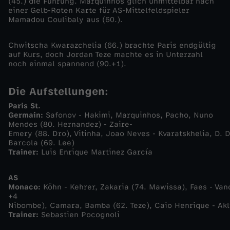
(45.) die Führung. Marquinhos glich unmittelbar nach
einer Gelb-Roten Karte für AS-Mittelfeldspieler
0
Mamadou Coulibaly aus (60.).
2
Chwitscha Kwarazchelia (66.) brachte Paris endgültig
auf Kurs, doch Jordan Teze machte es in Unterzahl
noch einmal spannend (90.+1).
5
Die Aufstellungen:
/
Paris St.
Germain:
Safonov - Hakimi, Marquinhos, Pacho, Nuno
2
Mendes (80. Hernandez) - Zaire-
Emery (88. Dro), Vitinha, Joao Neves - Kvaratskhelia, D.
6
Barcola (69. Lee)
Trainer:
Luis Enrique Martinez García
-
AS
Monaco:
Köhn - Kehrer, Zakaria (74. Mawissa), Faes - Van
P
+4
Nibombe), Camara, Bamba (62. Teze), Caio Henrique - Akl
a
Trainer:
Sebastien Pocognoli