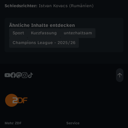
r
Schiedsrichter:
Istvan Kovacs (Rumänien)
i
Ähnliche Inhalte entdecken
s
Sport
Kurzfassung
unterhaltsam
Champions League - 2025/26
S
a
i
n
t
-
Mehr ZDF
Service