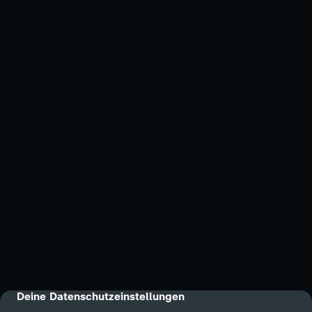
Deine Datenschutzeinstellungen
cmp-dialog-description