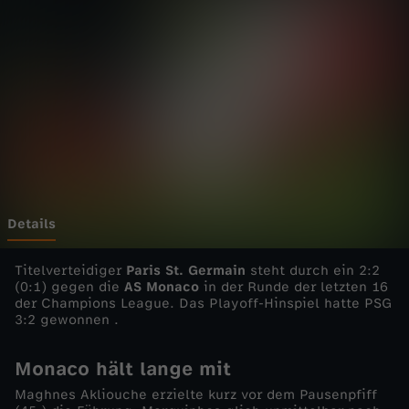
n
s
L
e
a
g
Details
u
Titelverteidiger
Paris St. Germain
steht durch ein 2:2
(0:1) gegen die
AS Monaco
in der Runde der letzten 16
der Champions League. Das Playoff-Hinspiel hatte PSG
e
3:2 gewonnen .
-
Monaco hält lange mit
Maghnes Akliouche erzielte kurz vor dem Pausenpfiff
2