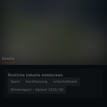
p
o
r
t
-
S
Details
a
Ähnliche Inhalte entdecken
i
Sport
Kurzfassung
unterhaltsam
Wintersport - Saison 2025/26
s
o