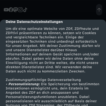
n
2
Deine Datenschutzeinstellungen
cmp-dialog-description
Um dir eine optimale Website von ZDF, ZDFheute und
0
ZDFtivi präsentieren zu können, setzen wir Cookies
und vergleichbare Techniken ein. Einige der
eingesetzten Techniken sind unbedingt erforderlich
2
für unser Angebot. Mit deiner Zustimmung dürfen wir
Mehr ZDF
Service
und unsere Dienstleister darüber hinaus
5
Informationen auf deinem Gerät speichern und/oder
ZDF-Apps
ZDFmitreden
abrufen. Dabei geben wir deine Daten ohne deine
Einwilligung nicht an Dritte weiter, die nicht unsere
/
Smart TV
Kontakt zum ZDF
direkten Dienstleister sind. Wir verwenden deine
Daten auch nicht zu kommerziellen Zwecken.
ZDFtext
Tickets
2
Zustimmungspflichtige Datenverarbeitung
Livestreams
Zuschauerservice
• Personalisierung:
Die Speicherung von bestimmten
6
Sendungen A-Z
Hilfe
Interaktionen ermöglicht uns, dein Erlebnis im
Angebot des ZDF an dich anzupassen und
TV-Programm
Personalisierungsfunktionen anzubieten. Dabei
-
personalisieren wir ausschließlich auf Basis deiner
Nutzung von ZDF Streaming, der ZDFheute und