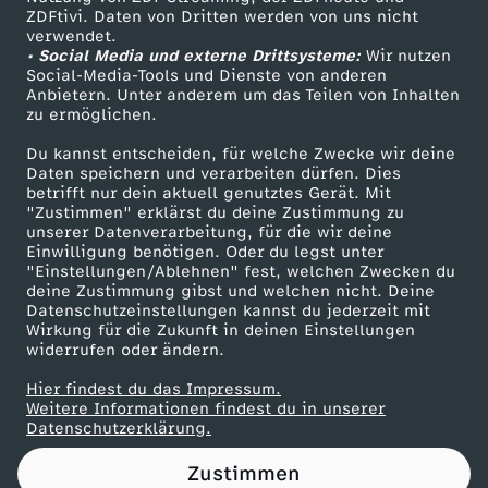
ZDFtivi. Daten von Dritten werden von uns nicht
L
Das ZDF
verwendet.
• Social Media und externe Drittsysteme:
Wir nutzen
ZDF Unternehmen
a
Social-Media-Tools und Dienste von anderen
Anbietern. Unter anderem um das Teilen von Inhalten
Karriere
zu ermöglichen.
n
Presseportal
Du kannst entscheiden, für welche Zwecke wir deine
ZDF goes Schule
Daten speichern und verarbeiten dürfen. Dies
g
betrifft nur dein aktuell genutztes Gerät. Mit
Werbefernsehen
"Zustimmen" erklärst du deine Zustimmung zu
l
unserer Datenverarbeitung, für die wir deine
Mainzelmännchen
Einwilligung benötigen. Oder du legst unter
"Einstellungen/Ablehnen" fest, welchen Zwecken du
a
deine Zustimmung gibst und welchen nicht. Deine
Datenschutzeinstellungen kannst du jederzeit mit
Wirkung für die Zukunft in deinen Einstellungen
u
widerrufen oder ändern.
f
Hier findest du das Impressum.
Partner
Weitere Informationen findest du in unserer
Datenschutzerklärung.
:
Zustimmen