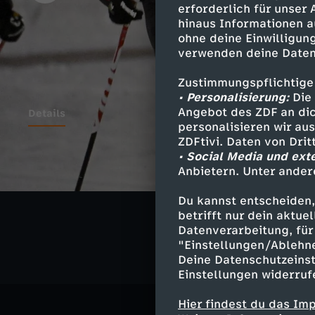
erforderlich für unser
hinaus Informationen a
ohne deine Einwilligung
verwenden deine Daten
Zustimmungspflichtige
• Personalisierung:
Die 
Angebot des ZDF an dic
Details
personalisieren wir au
ZDFtivi. Daten von Dri
• Social Media und ext
Anbietern. Unter ander
Ähnliche 
Du kannst entscheiden,
Sport
Kur
betrifft nur dein aktu
Datenverarbeitung, für 
"Einstellungen/Ablehn
Deine Datenschutzeinst
Einstellungen widerruf
Hier findest du das Im