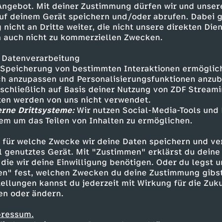
 Angebot. Mit deiner Zustimmung dürfen wir und unser
uf deinem Gerät speichern und/oder abrufen. Dabei 
 nicht an Dritte weiter, die nicht unsere direkten Dien
 auch nicht zu kommerziellen Zwecken.
 Datenverarbeitung
Speicherung von bestimmten Interaktionen ermöglicht
h anzupassen und Personalisierungsfunktionen anzub
sschließlich auf Basis deiner Nutzung von ZDF Stream
tten werden von uns nicht verwendet.
erne Drittsysteme:
Wir nutzen Social-Media-Tools und
em um das Teilen von Inhalten zu ermöglichen.
Inhalte entdecken
 für welche Zwecke wir deine Daten speichern und ver
zfassung
herausfordernd
Wintersport - Sa
ell genutztes Gerät. Mit "Zustimmen" erklärst du dein
die wir deine Einwilligung benötigen. Oder du legst u
en" fest, welchen Zwecken du deine Zustimmung gibst
ellungen kannst du jederzeit mit Wirkung für die Zuku
en oder ändern.
pressum.