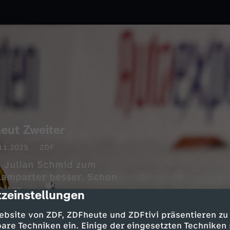
eut Zweiter
11.2025
ZDF
r Julian Schmid zum
Lamparter besser. Schon
iter.
zeinstellungen
cription
ebsite von ZDF, ZDFheute und ZDFtivi präsentieren zu
are Techniken ein. Einige der eingesetzten Techniken