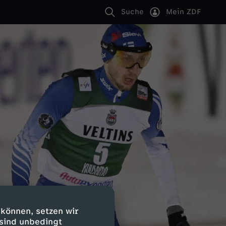
Suche
Mein ZDF
 können, setzen wir
 sind unbedingt