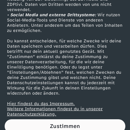
ZDFtivi. Daten von Dritten werden von uns nicht
W
Das ZDF
verwendet.
• Social Media und externe Drittsysteme:
Wir nutzen
ZDF Unternehmen
e
Social-Media-Tools und Dienste von anderen
Anbietern. Unter anderem um das Teilen von Inhalten
Karriere
zu ermöglichen.
i
Presseportal
Du kannst entscheiden, für welche Zwecke wir deine
ZDF goes Schule
Daten speichern und verarbeiten dürfen. Dies
d
betrifft nur dein aktuell genutztes Gerät. Mit
Werbefernsehen
"Zustimmen" erklärst du deine Zustimmung zu
l
unserer Datenverarbeitung, für die wir deine
Mainzelmännchen
Einwilligung benötigen. Oder du legst unter
"Einstellungen/Ablehnen" fest, welchen Zwecken du
e
deine Zustimmung gibst und welchen nicht. Deine
Datenschutzeinstellungen kannst du jederzeit mit
Wirkung für die Zukunft in deinen Einstellungen
-
widerrufen oder ändern.
W
Hier findest du das Impressum.
Partner
Weitere Informationen findest du in unserer
Datenschutzerklärung.
i
Zustimmen