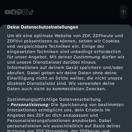
n
2
Deine Datenschutzeinstellungen
cmp-dialog-description
Um dir eine optimale Website von ZDF, ZDFheute und
0
ZDFtivi präsentieren zu können, setzen wir Cookies
und vergleichbare Techniken ein. Einige der
eingesetzten Techniken sind unbedingt erforderlich
2
für unser Angebot. Mit deiner Zustimmung dürfen wir
Mehr ZDF
Service
und unsere Dienstleister darüber hinaus
5
Informationen auf deinem Gerät speichern und/oder
ZDF-Apps
ZDFmitreden
abrufen. Dabei geben wir deine Daten ohne deine
Einwilligung nicht an Dritte weiter, die nicht unsere
/
Smart TV
Kontakt zum ZDF
direkten Dienstleister sind. Wir verwenden deine
Daten auch nicht zu kommerziellen Zwecken.
ZDFtext
Tickets
2
Zustimmungspflichtige Datenverarbeitung
Livestreams
Zuschauerservice
• Personalisierung:
Die Speicherung von bestimmten
6
Sendungen A-Z
Hilfe
Interaktionen ermöglicht uns, dein Erlebnis im
Angebot des ZDF an dich anzupassen und
TV-Programm
Personalisierungsfunktionen anzubieten. Dabei
-
personalisieren wir ausschließlich auf Basis deiner
Nutzung von ZDF Streaming, der ZDFheute und