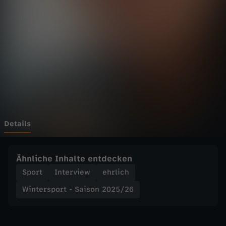
p
o
r
t
-
S
Details
a
Ähnliche Inhalte entdecken
i
Sport
Interview
ehrlich
Wintersport - Saison 2025/26
s
o