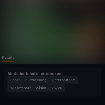
p
o
r
t
-
S
Details
a
Ähnliche Inhalte entdecken
i
Sport
Kurzfassung
unterhaltsam
Wintersport - Saison 2025/26
s
o