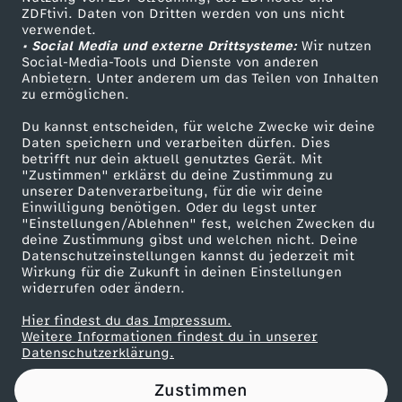
ZDFtivi. Daten von Dritten werden von uns nicht
S
Das ZDF
verwendet.
• Social Media und externe Drittsysteme:
Wir nutzen
ZDF Unternehmen
k
Social-Media-Tools und Dienste von anderen
Anbietern. Unter anderem um das Teilen von Inhalten
Karriere
zu ermöglichen.
i
Presseportal
Du kannst entscheiden, für welche Zwecke wir deine
ZDF goes Schule
Daten speichern und verarbeiten dürfen. Dies
f
betrifft nur dein aktuell genutztes Gerät. Mit
Werbefernsehen
"Zustimmen" erklärst du deine Zustimmung zu
l
unserer Datenverarbeitung, für die wir deine
Mainzelmännchen
Einwilligung benötigen. Oder du legst unter
"Einstellungen/Ablehnen" fest, welchen Zwecken du
i
deine Zustimmung gibst und welchen nicht. Deine
Datenschutzeinstellungen kannst du jederzeit mit
Wirkung für die Zukunft in deinen Einstellungen
e
widerrufen oder ändern.
g
Hier findest du das Impressum.
Partner
Weitere Informationen findest du in unserer
Datenschutzerklärung.
e
Zustimmen