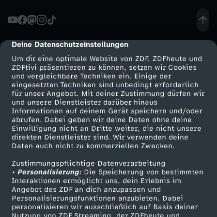
n
2
Deine Datenschutzeinstellungen
cmp-dialog-description
Um dir eine optimale Website von ZDF, ZDFheute und
0
ZDFtivi präsentieren zu können, setzen wir Cookies
und vergleichbare Techniken ein. Einige der
eingesetzten Techniken sind unbedingt erforderlich
2
für unser Angebot. Mit deiner Zustimmung dürfen wir
Mehr ZDF
Service
und unsere Dienstleister darüber hinaus
5
Informationen auf deinem Gerät speichern und/oder
ZDF-Apps
ZDFmitreden
abrufen. Dabei geben wir deine Daten ohne deine
Einwilligung nicht an Dritte weiter, die nicht unsere
/
Smart TV
Kontakt zum ZDF
direkten Dienstleister sind. Wir verwenden deine
Daten auch nicht zu kommerziellen Zwecken.
ZDFtext
Tickets
2
Zustimmungspflichtige Datenverarbeitung
Livestreams
Zuschauerservice
• Personalisierung:
Die Speicherung von bestimmten
6
Sendungen A-Z
Hilfe
Interaktionen ermöglicht uns, dein Erlebnis im
Angebot des ZDF an dich anzupassen und
TV-Programm
Personalisierungsfunktionen anzubieten. Dabei
-
personalisieren wir ausschließlich auf Basis deiner
Nutzung von ZDF Streaming, der ZDFheute und