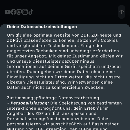
n
2
Deine Datenschutzeinstellungen
cmp-dialog-description
Um dir eine optimale Website von ZDF, ZDFheute und
0
ZDFtivi präsentieren zu können, setzen wir Cookies
und vergleichbare Techniken ein. Einige der
eingesetzten Techniken sind unbedingt erforderlich
2
für unser Angebot. Mit deiner Zustimmung dürfen wir
Mehr ZDF
Service
und unsere Dienstleister darüber hinaus
5
Informationen auf deinem Gerät speichern und/oder
ZDF-Apps
ZDFmitreden
abrufen. Dabei geben wir deine Daten ohne deine
Einwilligung nicht an Dritte weiter, die nicht unsere
/
Smart TV
Kontakt zum ZDF
direkten Dienstleister sind. Wir verwenden deine
Daten auch nicht zu kommerziellen Zwecken.
ZDFtext
Tickets
2
Zustimmungspflichtige Datenverarbeitung
Livestreams
Zuschauerservice
• Personalisierung:
Die Speicherung von bestimmten
6
Sendungen A-Z
Hilfe
Interaktionen ermöglicht uns, dein Erlebnis im
Angebot des ZDF an dich anzupassen und
TV-Programm
Personalisierungsfunktionen anzubieten. Dabei
-
personalisieren wir ausschließlich auf Basis deiner
Nutzung von ZDF Streaming, der ZDFheute und