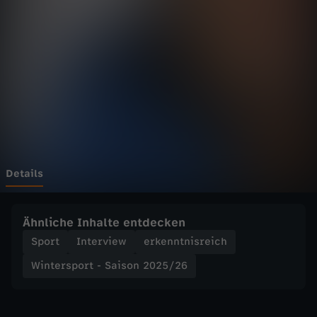
p
o
r
t
-
S
Details
a
Ähnliche Inhalte entdecken
i
Sport
Interview
erkenntnisreich
Wintersport - Saison 2025/26
s
o