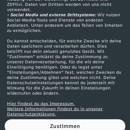
ZDFtivi. Daten von Dritten werden von uns nicht
F
Das ZDF
verwendet.
• Social Media und externe Drittsysteme:
Wir nutzen
ZDF Unternehmen
r
Social-Media-Tools und Dienste von anderen
Anbietern. Unter anderem um das Teilen von Inhalten
Karriere
zu ermöglichen.
e
Presseportal
Du kannst entscheiden, für welche Zwecke wir deine
ZDF goes Schule
Daten speichern und verarbeiten dürfen. Dies
u
betrifft nur dein aktuell genutztes Gerät. Mit
Werbefernsehen
"Zustimmen" erklärst du deine Zustimmung zu
n
unserer Datenverarbeitung, für die wir deine
Mainzelmännchen
Einwilligung benötigen. Oder du legst unter
"Einstellungen/Ablehnen" fest, welchen Zwecken du
d
deine Zustimmung gibst und welchen nicht. Deine
Datenschutzeinstellungen kannst du jederzeit mit
Wirkung für die Zukunft in deinen Einstellungen
:
widerrufen oder ändern.
"
Hier findest du das Impressum.
Partner
Weitere Informationen findest du in unserer
Datenschutzerklärung.
D
Zustimmen